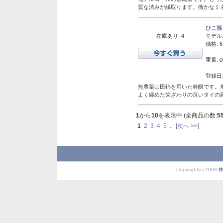
質な渋みが縁取ります。微かなミネ
ひこ孫
在庫あり: 4
モデル
価格: 6
重量: 0
登録日:
無農薬山田錦を用いた吟醸です。堆
よく締めた歯ざわりの良いタイの
1
から
10
を表示中 (全商品の数:
5
1
2
3
4
5
...
[次へ >>]
Copyright(c) 2008