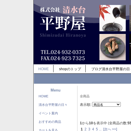
HOME
shopのトップ
ブログ清水台平野屋の日
Menu
HOME
全商品
表示順:
清水台平野屋の日々
イベント案内
おすすめの商品
1
から
10
を表示中 (全商品の数:
5
1
2
3
4
5
...
[次へ >>]
カートを見る