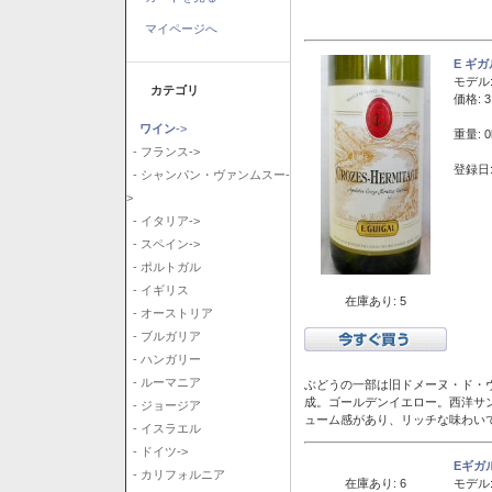
マイページへ
E ギ
モデル
カテゴリ
価格: 3
ワイン
->
重量: 0
- フランス->
登録日:
- シャンパン・ヴァンムスー-
>
- イタリア->
- スペイン->
- ポルトガル
- イギリス
在庫あり: 5
- オーストリア
- ブルガリア
- ハンガリー
- ルーマニア
ぶどうの一部は旧ドメーヌ・ド・ヴ
成。ゴールデンイエロー。西洋サ
- ジョージア
ューム感があり、リッチな味わい
- イスラエル
- ドイツ->
Eギガ
- カリフォルニア
在庫あり: 6
モデル