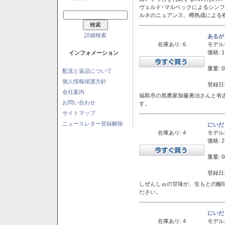
ヴェルド･マルベックによるシン
ルネのニュアンス、樽熟成による
詳細検索
あるが
在庫あり: 6
モデル
価格: 1
インフォメーション
重量: 0
配送と返品について
個人情報保護方針
登録日:
会社案内
福島市の篤農家加藤勇治さんと有
お問い合わせ
す。
サイトマップ
ニュースレター登録解除
にいだ
在庫あり: 4
モデル
価格: 2
重量: 0
登録日:
しぜんしゅの甘味が、生もとの酸
ださい。
にいだ
在庫あり: 4
モデル