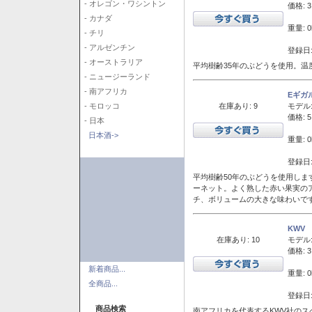
- オレゴン・ワシントン
価格: 3
- カナダ
重量: 0
- チリ
- アルゼンチン
登録日:
- オーストラリア
平均樹齢35年のぶどうを使用。温
- ニュージーランド
- 南アフリカ
Eギガ
在庫あり: 9
モデル
- モロッコ
価格: 5
- 日本
日本酒->
重量: 0
登録日:
平均樹齢50年のぶどうを使用しま
ーネット。よく熟した赤い果実の
チ、ボリュームの大きな味わいで
KWV
在庫あり: 10
モデル
価格: 3
新着商品...
重量: 0
全商品...
登録日:
商品検索
南アフリカを代表するKWV社の