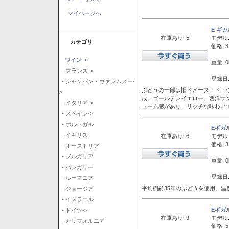
マイページへ
E ギ
在庫あり: 5
モデル
カテゴリ
価格: 3
ワイン
->
重量: 0
- フランス->
登録日:
- シャンパン・ヴァンムスー-
ぶどうの一部は旧ドメーヌ・ド・ヴ
>
成。ゴールデンイエロー。西洋サ
- イタリア->
ューム感があり、リッチな味わい
- スペイン->
- ポルトガル
Eギガ
- イギリス
在庫あり: 6
モデル
価格: 3
- オーストリア
- ブルガリア
重量: 0
- ハンガリー
登録日:
- ルーマニア
平均樹齢35年のぶどうを使用。温
- ジョージア
- イスラエル
Eギガ
- ドイツ->
在庫あり: 9
モデル
- カリフォルニア
価格: 5