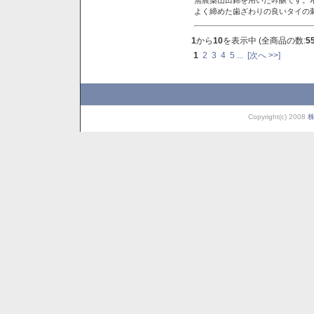
よく締めた歯ざわりの良いタイの
1
から
10
を表示中 (全商品の数:
5
1
2
3
4
5
...
[次へ >>]
Copyright(c) 2008