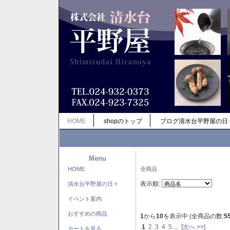
HOME
shopのトップ
ブログ清水台平野屋の日
Menu
HOME
全商品
表示順:
清水台平野屋の日々
イベント案内
おすすめの商品
1
から
10
を表示中 (全商品の数:
5
1
2
3
4
5
...
[次へ >>]
カートを見る