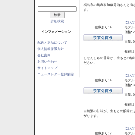
福島市の篤農家加藤勇治さんと有
す。
詳細検索
にいだ
在庫あり: 4
モデル
インフォメーション
価格: 2
重量: 0
配送と返品について
個人情報保護方針
登録日:
会社案内
しぜんしゅの甘味が、生もとの酸
お問い合わせ
ださい。
サイトマップ
ニュースレター登録解除
にいだ
在庫あり: 4
モデル
価格: 3
重量: 0
登録日:
自然酒の甘味が、生もとの酸味に
がります。
にいだ
在庫あり: 7
モデル