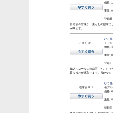
価格: 1
重量: 0
登録日:
自然酒の甘味が、生もとの酸味に
がります。
ひこ孫
在庫あり: 3
モデル
価格: 4
重量: 0
登録日:
低アルコールの熟成酒です。しっ
質な渋みが縁取ります。微かなミネ
ひこ孫
在庫あり: 4
モデル
価格: 6
重量: 0
登録日:
無農薬山田錦を用いた吟醸です。堆