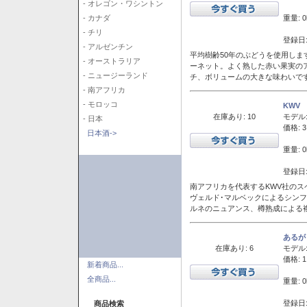
- オレゴン・ワシントン
重量: 0
- カナダ
- チリ
登録日:
- アルゼンチン
平均樹齢50年のぶどうを使用しま
- オーストラリア
ーネット。よく熟した赤い果実の
- ニュージーランド
チ、ボリュームの大きな味わいで
- 南アフリカ
- モロッコ
KWV
在庫あり: 10
モデル
- 日本
価格: 3
日本酒->
重量: 0
登録日:
南アフリカを代表するKWV社の
ヴェルド･マルベックによるシン
ルネのニュアンス、樽熟成による
あるが
在庫あり: 6
モデル
価格: 1
新着商品...
全商品...
重量: 0
登録日:
商品検索