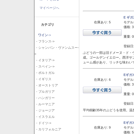
マイページへ
E ギ
在庫あり: 5
モデル
カテゴリ
価格: 3
ワイン
->
重量: 0
- フランス->
登録日:
- シャンパン・ヴァンムスー-
ぶどうの一部は旧ドメーヌ・ド・ヴ
>
成。ゴールデンイエロー。西洋サ
- イタリア->
ューム感があり、リッチな味わい
- スペイン->
- ポルトガル
Eギガ
- イギリス
在庫あり: 6
モデル
価格: 3
- オーストリア
- ブルガリア
重量: 0
- ハンガリー
登録日:
- ルーマニア
平均樹齢35年のぶどうを使用。温
- ジョージア
- イスラエル
Eギガ
- ドイツ->
在庫あり: 9
モデル
- カリフォルニア
価格: 5