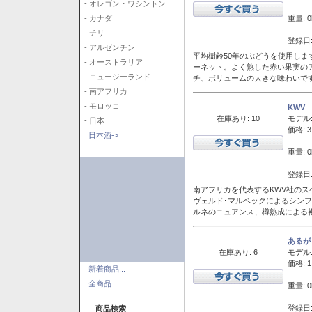
- オレゴン・ワシントン
重量: 0
- カナダ
- チリ
登録日:
- アルゼンチン
平均樹齢50年のぶどうを使用しま
- オーストラリア
ーネット。よく熟した赤い果実の
- ニュージーランド
チ、ボリュームの大きな味わいで
- 南アフリカ
- モロッコ
KWV
在庫あり: 10
モデル
- 日本
価格: 3
日本酒->
重量: 0
登録日:
南アフリカを代表するKWV社の
ヴェルド･マルベックによるシン
ルネのニュアンス、樽熟成による
あるが
在庫あり: 6
モデル
価格: 1
新着商品...
全商品...
重量: 0
登録日:
商品検索