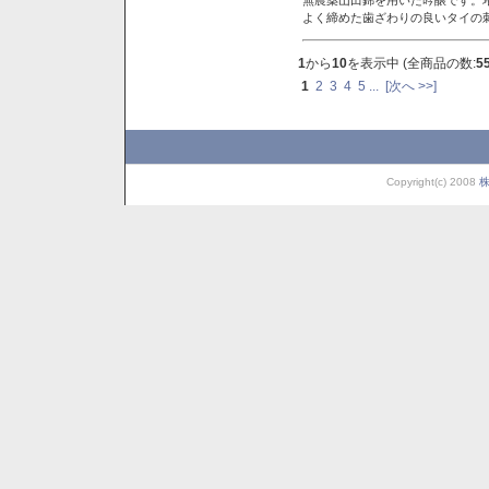
よく締めた歯ざわりの良いタイの
1
から
10
を表示中 (全商品の数:
5
1
2
3
4
5
...
[次へ >>]
Copyright(c) 2008