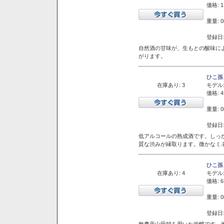
価格: 1
重量: 0
登録日:
自然酒の甘味が、生もとの酸味に
がります。
ひこ孫
在庫あり: 3
モデル
価格: 4
重量: 0
登録日:
低アルコールの熟成酒です。しっ
質な渋みが縁取ります。微かなミネ
ひこ孫
在庫あり: 4
モデル
価格: 6
重量: 0
登録日:
無農薬山田錦を用いた吟醸です。堆