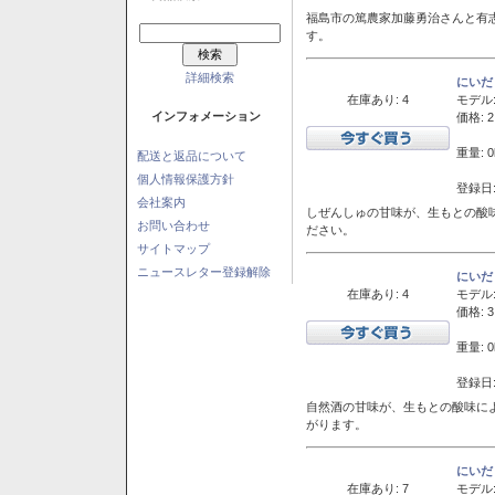
福島市の篤農家加藤勇治さんと有
す。
詳細検索
にいだ
在庫あり: 4
モデル
インフォメーション
価格: 2
重量: 0
配送と返品について
個人情報保護方針
登録日:
会社案内
しぜんしゅの甘味が、生もとの酸
お問い合わせ
ださい。
サイトマップ
ニュースレター登録解除
にいだ
在庫あり: 4
モデル
価格: 3
重量: 0
登録日:
自然酒の甘味が、生もとの酸味に
がります。
にいだ
在庫あり: 7
モデル