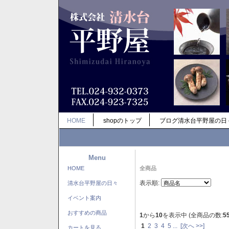
HOME
shopのトップ
ブログ清水台平野屋の日
Menu
HOME
全商品
表示順:
清水台平野屋の日々
イベント案内
おすすめの商品
1
から
10
を表示中 (全商品の数:
5
1
2
3
4
5
...
[次へ >>]
カートを見る