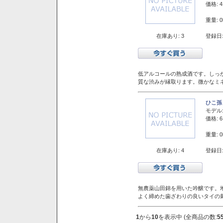
価格: 4
重量: 0
在庫あり: 3
登録日:
低アルコールの熟成酒です。しっ
質な渋みが縁取ります。微かなミネ
ひこ孫
モデル
価格: 6
重量: 0
在庫あり: 4
登録日:
無農薬山田錦を用いた吟醸です。堆
よく締めた歯ざわりの良いタイの
1
から
10
を表示中 (全商品の数:
5