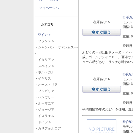
マイページへ
E ギ
在庫あり: 5
モデル
カテゴリ
価格: 3
ワイン
->
重量: 0
- フランス->
登録日:
- シャンパン・ヴァンムスー-
ぶどうの一部は旧ドメーヌ・ド・ヴ
>
成。ゴールデンイエロー。西洋サ
- イタリア->
ューム感があり、リッチな味わい
- スペイン->
- ポルトガル
Eギガ
- イギリス
在庫あり: 6
モデル
価格: 3
- オーストリア
- ブルガリア
重量: 0
- ハンガリー
登録日:
- ルーマニア
平均樹齢35年のぶどうを使用。温
- ジョージア
- イスラエル
Eギガ
- ドイツ->
モデル
- カリフォルニア
価格: 5