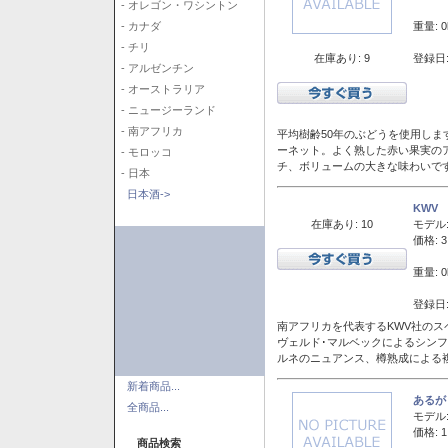
- オレゴン・ワシントン
重量: 0
- カナダ
- チリ
在庫あり: 9
登録日:
- アルゼンチン
- オーストラリア
- ニュージーランド
- 南アフリカ
平均樹齢50年のぶどうを使用しま
ーネット。よく熟した赤い果実の
- モロッコ
チ、ボリュームの大きな味わいで
- 日本
日本酒->
KWV
在庫あり: 10
モデル
価格: 3
重量: 0
登録日:
南アフリカを代表するKWV社の
ヴェルド･マルベックによるシン
ルネのニュアンス、樽熟成による
新着商品...
あるが
全商品...
モデル
価格: 1
商品検索