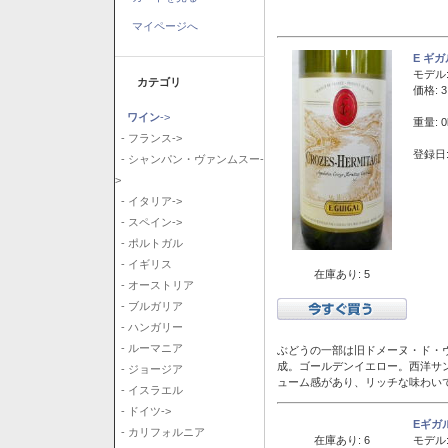
マイページへ
E ギ
モデル
カテゴリ
価格: 3
ワイン
->
重量: 0
- フランス->
登録日:
- シャンパン・ヴァンムスー-
>
- イタリア->
- スペイン->
- ポルトガル
- イギリス
在庫あり: 5
- オーストリア
- ブルガリア
- ハンガリー
- ルーマニア
ぶどうの一部は旧ドメーヌ・ド・ヴ
成。ゴールデンイエロー。西洋サ
- ジョージア
ューム感があり、リッチな味わい
- イスラエル
- ドイツ->
Eギガ
- カリフォルニア
在庫あり: 6
モデル