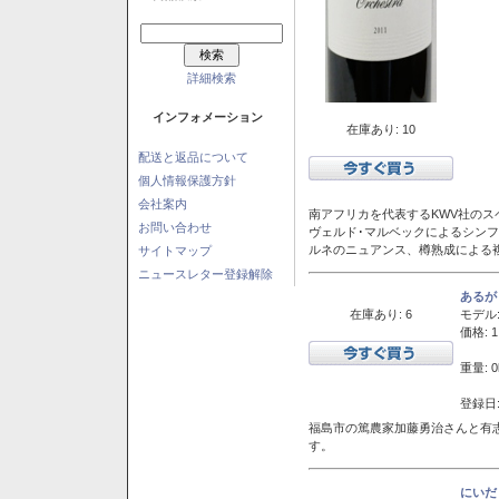
詳細検索
インフォメーション
在庫あり: 10
配送と返品について
個人情報保護方針
会社案内
南アフリカを代表するKWV社の
お問い合わせ
ヴェルド･マルベックによるシン
ルネのニュアンス、樽熟成による
サイトマップ
ニュースレター登録解除
あるが
在庫あり: 6
モデル
価格: 1
重量: 0
登録日:
福島市の篤農家加藤勇治さんと有
す。
にいだ