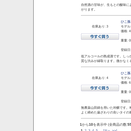
自然酒の甘味が、生もとの酸味に
がります。
ひこ孫
在庫あり: 3
モデル
価格: 4
重量: 0
登録日:
低アルコールの熟成酒です。しっ
質な渋みが縁取ります。微かなミネ
ひこ孫
在庫あり: 4
モデル
価格: 6
重量: 0
登録日:
無農薬山田錦を用いた吟醸です。堆
よく締めた歯ざわりの良いタイの
1
から
10
を表示中 (全商品の数:
5
1
2
3
4
5
...
[次へ >>]