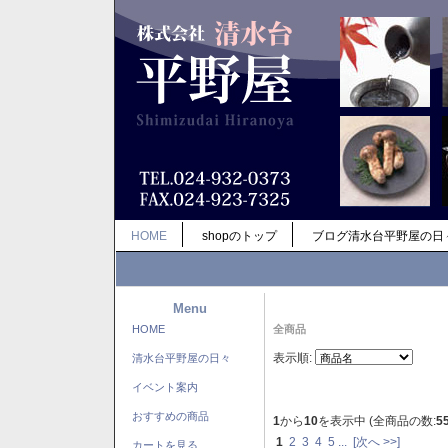
HOME
shopのトップ
ブログ清水台平野屋の日
Menu
HOME
全商品
表示順:
清水台平野屋の日々
イベント案内
おすすめの商品
1
から
10
を表示中 (全商品の数:
5
1
2
3
4
5
...
[次へ >>]
カートを見る