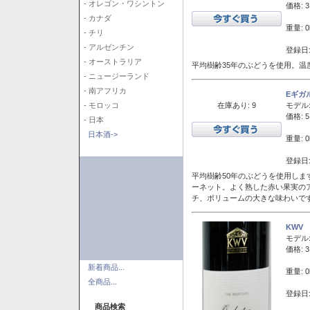
- オレゴン・ワシントン
価格: 3
- カナダ
重量: 0
- チリ
- アルゼンチン
登録日:
- オーストラリア
平均樹齢35年のぶどうを使用。温
- ニュージーランド
- 南アフリカ
Eギガ
在庫あり: 9
モデル
- モロッコ
価格: 5
- 日本
日本酒->
重量: 0
登録日:
平均樹齢50年のぶどうを使用しま
ーネット。よく熟した赤い果実の
チ、ボリュームの大きな味わいで
KWV
モデル
価格: 3
新着商品...
重量: 0
全商品...
登録日:
商品検索