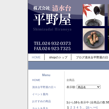
HOME
shopのトップ
ブログ清水台平野屋の日
Menu
HOME
全商品
表示順:
清水台平野屋の日々
イベント案内
おすすめの商品
1
から
10
を表示中 (全商品の数:
5
1
2
3
4
5
...
[次へ >>]
カートを見る