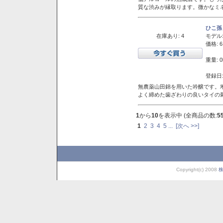
質な渋みが縁取ります。微かなミネ
ひこ孫
在庫あり: 4
モデル
価格: 6
重量: 0
登録日:
無農薬山田錦を用いた吟醸です。堆
よく締めた歯ざわりの良いタイの
1
から
10
を表示中 (全商品の数:
5
1
2
3
4
5
...
[次へ >>]
Copyright(c) 2008