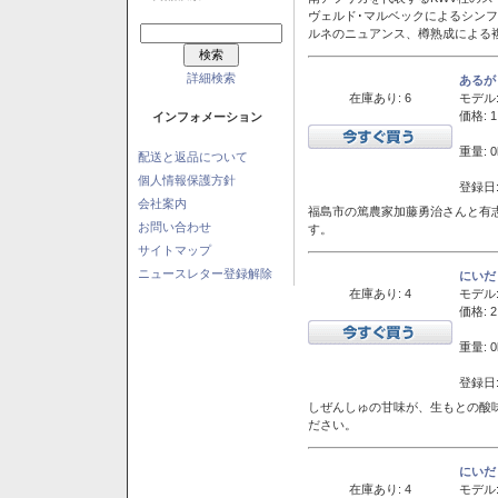
ヴェルド･マルベックによるシン
ルネのニュアンス、樽熟成による
詳細検索
あるが
在庫あり: 6
モデル
価格: 1
インフォメーション
重量: 0
配送と返品について
個人情報保護方針
登録日:
会社案内
福島市の篤農家加藤勇治さんと有
お問い合わせ
す。
サイトマップ
ニュースレター登録解除
にいだ
在庫あり: 4
モデル
価格: 2
重量: 0
登録日:
しぜんしゅの甘味が、生もとの酸
ださい。
にいだ
在庫あり: 4
モデル