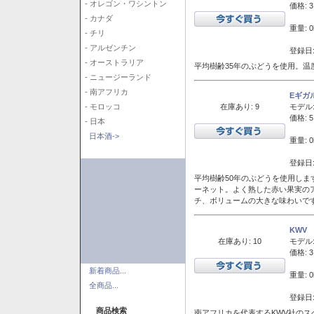
- オレゴン・ワシントン
価格: 3
- カナダ
重量: 0
- チリ
- アルゼンチン
登録日:
- オーストラリア
平均樹齢35年のぶどうを使用。温
- ニュージーランド
- 南アフリカ
Eギガ
在庫あり: 9
モデル
- モロッコ
価格: 5
- 日本
日本酒->
重量: 0
登録日:
平均樹齢50年のぶどうを使用しま
ーネット。よく熟した赤い果実の
チ、ボリュームの大きな味わいで
KWV
在庫あり: 10
モデル
価格: 3
新着商品...
重量: 0
全商品...
登録日:
商品検索
南アフリカを代表するKWV社の