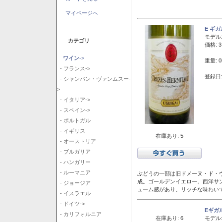
マイページへ
E ギ
モデル
カテゴリ
価格: 3
ワイン
->
重量: 0
- フランス->
登録日:
- シャンパン・ヴァンムスー-
>
- イタリア->
- スペイン->
- ポルトガル
- イギリス
在庫あり: 5
- オーストリア
- ブルガリア
- ハンガリー
- ルーマニア
ぶどうの一部は旧ドメーヌ・ド・ヴ
成。ゴールデンイエロー。西洋サ
- ジョージア
ューム感があり、リッチな味わい
- イスラエル
- ドイツ->
Eギガ
- カリフォルニア
在庫あり: 6
モデル