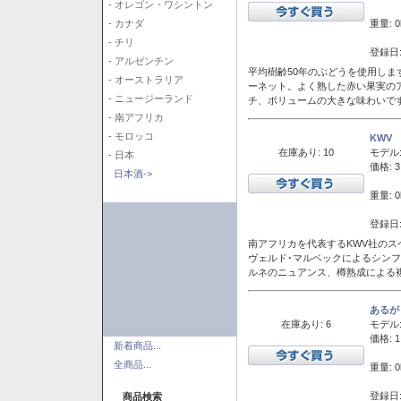
- オレゴン・ワシントン
重量: 0
- カナダ
- チリ
登録日:
- アルゼンチン
平均樹齢50年のぶどうを使用しま
- オーストラリア
ーネット。よく熟した赤い果実の
- ニュージーランド
チ、ボリュームの大きな味わいで
- 南アフリカ
- モロッコ
KWV
在庫あり: 10
モデル
- 日本
価格: 3
日本酒->
重量: 0
登録日:
南アフリカを代表するKWV社の
ヴェルド･マルベックによるシン
ルネのニュアンス、樽熟成による
あるが
在庫あり: 6
モデル
価格: 1
新着商品...
全商品...
重量: 0
登録日:
商品検索