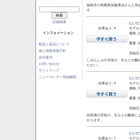
福島市の篤農家加藤勇治さんと有
す。
詳細検索
にいだ
在庫あり: 4
モデル
インフォメーション
価格: 2
重量: 0
配送と返品について
個人情報保護方針
登録日:
会社案内
しぜんしゅの甘味が、生もとの酸
お問い合わせ
ださい。
サイトマップ
ニュースレター登録解除
にいだ
在庫あり: 4
モデル
価格: 3
重量: 0
登録日:
自然酒の甘味が、生もとの酸味に
がります。
にいだ
在庫あり: 7
モデル