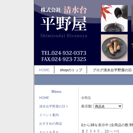
HOME
shopのトップ
ブログ清水台平野屋の日
Menu
HOME
全商品
表示順:
清水台平野屋の日々
イベント案内
おすすめの商品
1
から
10
を表示中 (全商品の数:
5
1
2
3
4
5
...
[次へ >>]
カートを見る