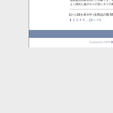
よく締めた歯ざわりの良いタイの
1
から
10
を表示中 (全商品の数:
5
1
2
3
4
5
...
[次へ >>]
Copyright(c) 2008