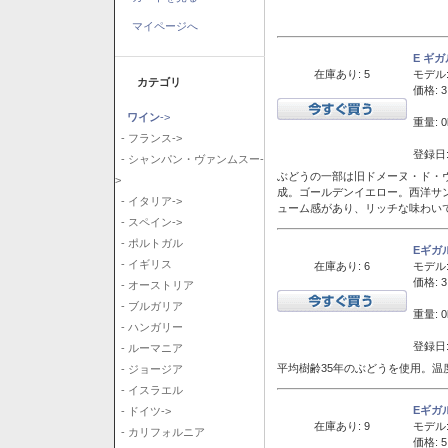
マイページへ
E ギ
在庫あり: 5
モデル
カテゴリ
価格: 3
ワイン
->
重量: 0
- フランス->
登録日:
- シャンパン・ヴァンムスー-
ぶどうの一部は旧ドメーヌ・ド・ヴ
>
成。ゴールデンイエロー。西洋サ
- イタリア->
ューム感があり、リッチな味わい
- スペイン->
- ポルトガル
Eギガ
- イギリス
在庫あり: 6
モデル
価格: 3
- オーストリア
- ブルガリア
重量: 0
- ハンガリー
登録日:
- ルーマニア
平均樹齢35年のぶどうを使用。温
- ジョージア
- イスラエル
Eギガ
- ドイツ->
在庫あり: 9
モデル
- カリフォルニア
価格: 5