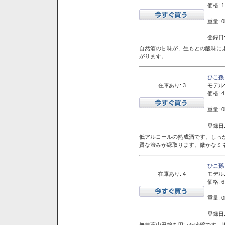
価格: 1
重量: 0
登録日:
自然酒の甘味が、生もとの酸味に
がります。
ひこ孫
在庫あり: 3
モデル
価格: 4
重量: 0
登録日:
低アルコールの熟成酒です。しっ
質な渋みが縁取ります。微かなミネ
ひこ孫
在庫あり: 4
モデル
価格: 6
重量: 0
登録日:
無農薬山田錦を用いた吟醸です。堆