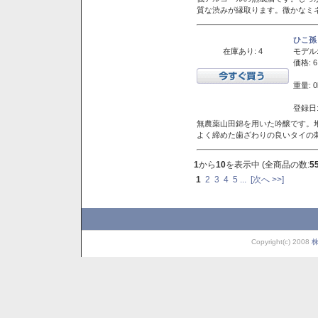
質な渋みが縁取ります。微かなミネ
ひこ孫
在庫あり: 4
モデル
価格: 6
重量: 0
登録日:
無農薬山田錦を用いた吟醸です。堆
よく締めた歯ざわりの良いタイの
1
から
10
を表示中 (全商品の数:
5
1
2
3
4
5
...
[次へ >>]
Copyright(c) 2008