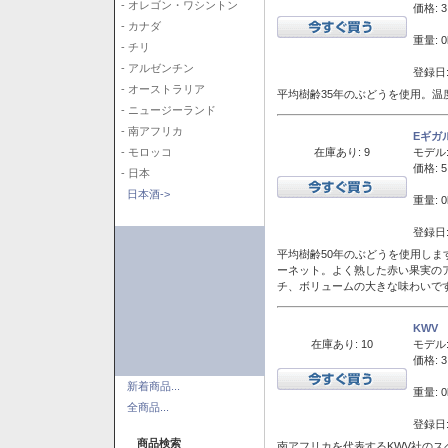
- オレゴン・ワシントン
価格: 3
- カナダ
重量: 0
- チリ
- アルゼンチン
登録日:
- オーストラリア
平均樹齢35年のぶどうを使用。温
- ニュージーランド
- 南アフリカ
Eギガ
在庫あり: 9
モデル
- モロッコ
価格: 5
- 日本
日本酒->
重量: 0
登録日:
平均樹齢50年のぶどうを使用しま
ーネット。よく熟した赤い果実の
チ、ボリュームの大きな味わいで
KWV
在庫あり: 10
モデル
価格: 3
新着商品...
重量: 0
全商品...
登録日:
商品検索
南アフリカを代表するKWV社の