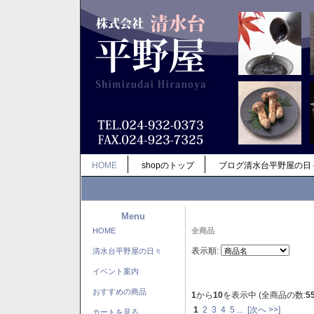
HOME
shopのトップ
ブログ清水台平野屋の日
Menu
HOME
全商品
表示順:
清水台平野屋の日々
イベント案内
おすすめの商品
1
から
10
を表示中 (全商品の数:
5
1
2
3
4
5
...
[次へ >>]
カートを見る