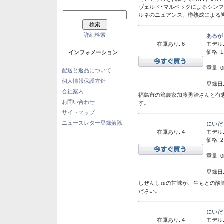
ヴェルド･マルベックによるシン
ルネのニュアンス、樽熟成による
詳細検索
あるが
在庫あり: 6
モデル
価格: 1
インフォメーション
重量: 0
配送と返品について
個人情報保護方針
登録日:
会社案内
福島市の篤農家加藤勇治さんと有
お問い合わせ
す。
サイトマップ
ニュースレター登録解除
にいだ
在庫あり: 4
モデル
価格: 2
重量: 0
登録日:
しぜんしゅの甘味が、生もとの酸
ださい。
にいだ
在庫あり: 4
モデル