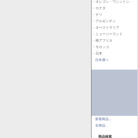
- オレゴン・ワシントン
- カナダ
- チリ
- アルゼンチン
- オーストラリア
- ニュージーランド
- 南アフリカ
- モロッコ
- 日本
日本酒->
新着商品...
全商品...
商品検索