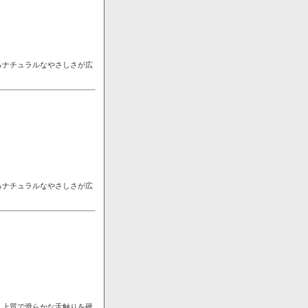
るナチュラルなやさしさが広
るナチュラルなやさしさが広
。上質で滑らかな舌触りを硬