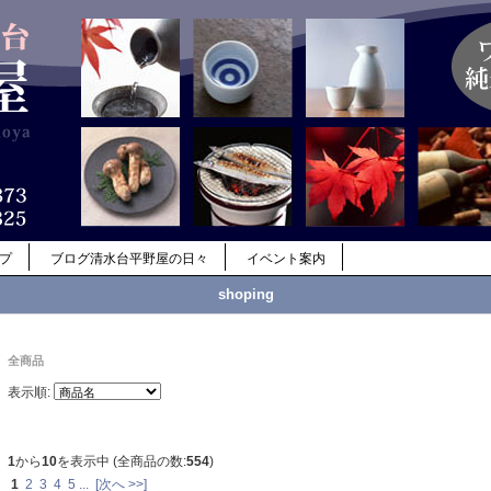
ップ
ブログ清水台平野屋の日々
イベント案内
shoping
全商品
表示順:
1
から
10
を表示中 (全商品の数:
554
)
1
2
3
4
5
...
[次へ >>]