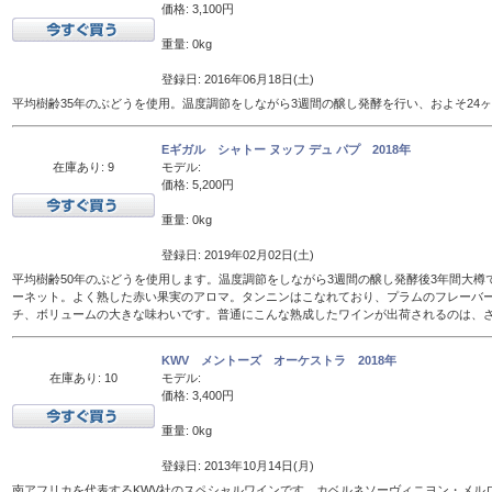
価格: 3,100円
重量: 0kg
登録日: 2016年06月18日(土)
平均樹齢35年のぶどうを使用。温度調節をしながら3週間の醸し発酵を行い、およそ24
Eギガル シャトー ヌッフ デュ パプ 2018年
在庫あり: 9
モデル:
価格: 5,200円
重量: 0kg
登録日: 2019年02月02日(土)
平均樹齢50年のぶどうを使用します。温度調節をしながら3週間の醸し発酵後3年間大樽
ーネット。よく熟した赤い果実のアロマ。タンニンはこなれており、プラムのフレーバ
チ、ボリュームの大きな味わいです。普通にこんな熟成したワインが出荷されるのは、
KWV メントーズ オーケストラ 2018年
在庫あり: 10
モデル:
価格: 3,400円
重量: 0kg
登録日: 2013年10月14日(月)
南アフリカを代表するKWV社のスペシャルワインです。カベルネソーヴィニヨン・メル