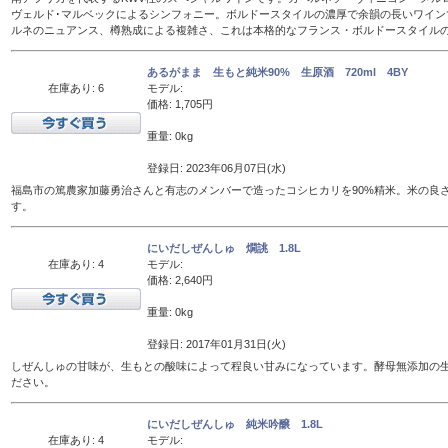
ヴェルド･マルベックによるシンフォニー。ボルドースタイルの濃厚で余韻の長いワイン
ルネのニュアンス、樽熟成による複雑さ、これは本格的なフランス・ボルドースタイル
あるがまま 生もと純米90% 生原酒 720ml 4BY
在庫あり: 6
モデル:
価格: 1,705円
重量: 0kg
登録日: 2023年06月07日(水)
福島市の篤農家加藤勇治さんと有志のメンバーで造ったコシヒカリを90%精米。米の良
す。
にいだしぜんしゅ 燗誂 1.8L
在庫あり: 4
モデル:
価格: 2,640円
重量: 0kg
登録日: 2017年01月31日(火)
しぜんしゅの甘味が、生もとの酸味によって程良い甘みになっています。酵母無添加の
ださい。
にいだしぜんしゅ 純米吟醸 1.8L
在庫あり: 4
モデル: