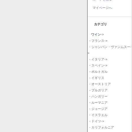
マイページへ
カテゴリ
ワイン
->
- フランス->
- シャンパン・ヴァンムスー-
>
- イタリア->
- スペイン->
- ポルトガル
- イギリス
- オーストリア
- ブルガリア
- ハンガリー
- ルーマニア
- ジョージア
- イスラエル
- ドイツ->
- カリフォルニア