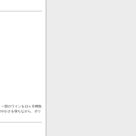
一部のワインを12ヶ月樽熟
爽やかさを保ちながら、ボリ