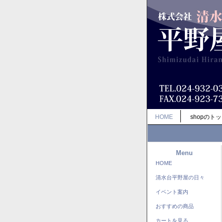
HOME
shopのト
Menu
HOME
清水台平野屋の日々
イベント案内
おすすめの商品
カートを見る