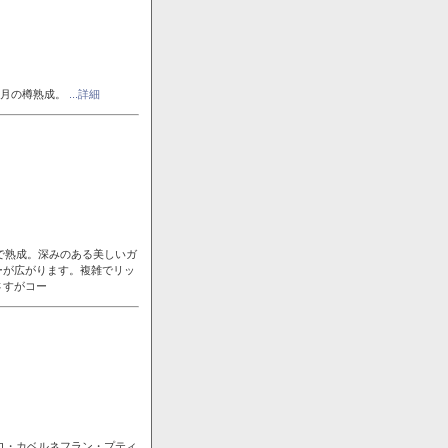
ヶ月の樽熟成。
...詳細
で熟成。深みのある美しいガ
ーが広がります。複雑でリッ
さすがコー
ロ・カベルネフラン・プティ