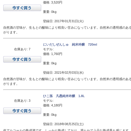
価格: 3,520円
重量: 0kg
登録日: 2017年01月31日(火)
自然酒の甘味が、生もとの酸味により程良い甘みになっています。自然米の透明感のあ
がります。
にいだしぜんしゅ 純米吟醸 720ml
在庫あり: 7
モデル:
価格: 1,760円
重量: 0kg
登録日: 2021年02月03日(水)
自然酒の甘味が、生もとの酸味により程良い甘みになっています。自然米の透明感のあ
がります。
ひこ孫 凡愚純米吟醸 1.8L
在庫あり: 3
モデル:
価格: 4,180円
重量: 0kg
登録日: 2018年08月25日(土)
低アルコールの熟成酒です。しっかり熟成しており、滑らかで上品な熟成香も感じます