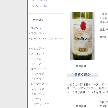
マイページへ
E ギ
モデル
カテゴリ
価格: 3
ワイン
->
重量: 0
- フランス->
登録日:
- シャンパン・ヴァンムスー-
>
- イタリア->
- スペイン->
- ポルトガル
- イギリス
在庫あり: 5
- オーストリア
- ブルガリア
- ハンガリー
- ルーマニア
ぶどうの一部は旧ドメーヌ・ド・ヴ
成。ゴールデンイエロー。西洋サ
- ジョージア
ューム感があり、リッチな味わい
- イスラエル
- ドイツ->
Eギガ
- カリフォルニア
在庫あり: 6
モデル