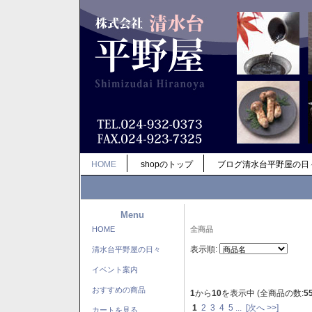
HOME
shopのトップ
ブログ清水台平野屋の日
Menu
HOME
全商品
表示順:
清水台平野屋の日々
イベント案内
おすすめの商品
1
から
10
を表示中 (全商品の数:
5
1
2
3
4
5
...
[次へ >>]
カートを見る