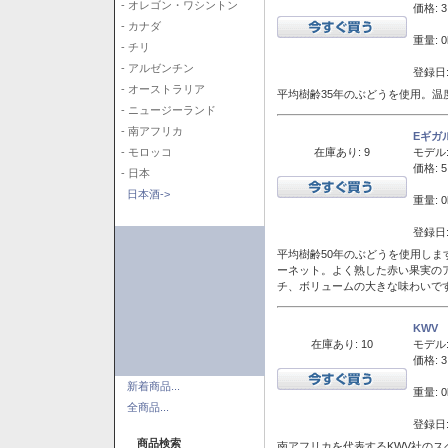
- オレゴン・ワシントン
価格: 3
- カナダ
重量: 0
- チリ
- アルゼンチン
登録日:
- オーストラリア
平均樹齢35年のぶどうを使用。温
- ニュージーランド
- 南アフリカ
Eギガ
在庫あり: 9
モデル
- モロッコ
価格: 5
- 日本
日本酒->
重量: 0
登録日:
平均樹齢50年のぶどうを使用しま
ーネット。よく熟した赤い果実の
チ、ボリュームの大きな味わいで
KWV
在庫あり: 10
モデル
価格: 3
新着商品...
重量: 0
全商品...
登録日:
商品検索
南アフリカを代表するKWV社の