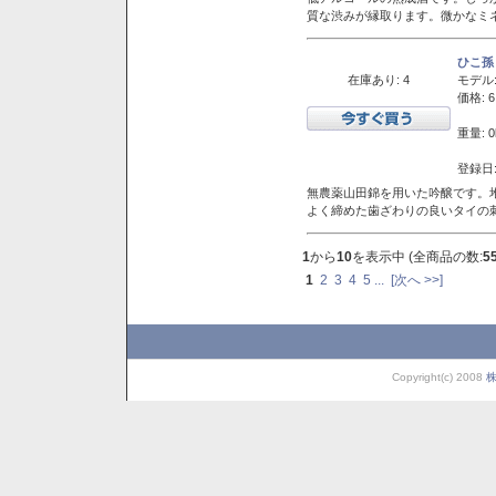
質な渋みが縁取ります。微かなミネ
ひこ孫
在庫あり: 4
モデル
価格: 6
重量: 0
登録日:
無農薬山田錦を用いた吟醸です。堆
よく締めた歯ざわりの良いタイの
1
から
10
を表示中 (全商品の数:
5
1
2
3
4
5
...
[次へ >>]
Copyright(c) 2008