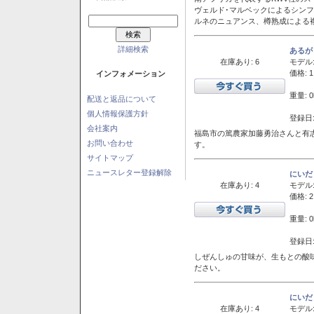
ヴェルド･マルベックによるシン
ルネのニュアンス、樽熟成による
詳細検索
あるが
在庫あり: 6
モデル
価格: 1
インフォメーション
重量: 0
配送と返品について
個人情報保護方針
登録日:
会社案内
福島市の篤農家加藤勇治さんと有
お問い合わせ
す。
サイトマップ
ニュースレター登録解除
にいだ
在庫あり: 4
モデル
価格: 2
重量: 0
登録日:
しぜんしゅの甘味が、生もとの酸
ださい。
にいだ
在庫あり: 4
モデル