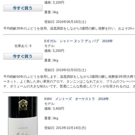
価格: 3,100円
重量: 0kg
登録日: 2016年06月18日(土)
平均樹齢35年のぶどうを使用。温度調節をしながら3週間の醸し発酵を行い、およそ24
Eギガル シャトー ヌッフ デュ パプ 2018年
在庫あり: 9
モデル:
価格: 5,200円
重量: 0kg
登録日: 2019年02月02日(土)
平均樹齢50年のぶどうを使用します。温度調節をしながら3週間の醸し発酵後3年間大樽
ーネット。よく熟した赤い果実のアロマ。タンニンはこなれており、プラムのフレーバ
チ、ボリュームの大きな味わいです。普通にこんな熟成したワインが出荷されるのは、
KWV メントーズ オーケストラ 2018年
モデル:
価格: 3,400円
重量: 0kg
登録日: 2013年10月14日(月)