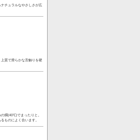
るナチュラルなやさしさが広
。上質で滑らかな舌触りを硬
燗(40℃)でまったりと。
あるものによく合います。