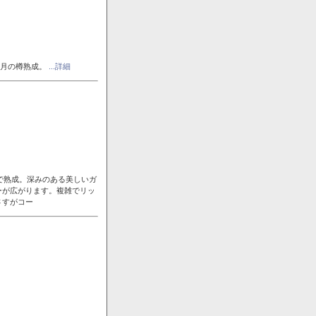
ヶ月の樽熟成。
...詳細
で熟成。深みのある美しいガ
ーが広がります。複雑でリッ
さすがコー