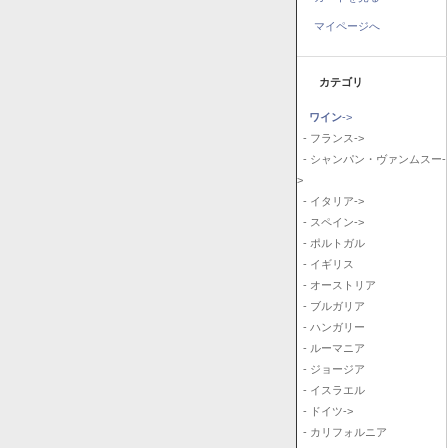
マイページへ
カテゴリ
ワイン
->
- フランス->
- シャンパン・ヴァンムスー-
>
- イタリア->
- スペイン->
- ポルトガル
- イギリス
- オーストリア
- ブルガリア
- ハンガリー
- ルーマニア
- ジョージア
- イスラエル
- ドイツ->
- カリフォルニア