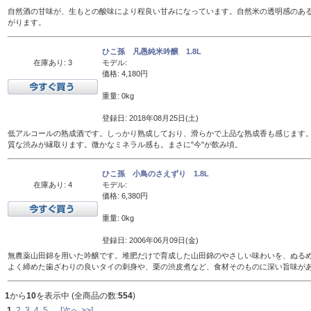
自然酒の甘味が、生もとの酸味により程良い甘みになっています。自然米の透明感のあ
がります。
ひこ孫 凡愚純米吟醸 1.8L
在庫あり: 3
モデル:
価格: 4,180円
重量: 0kg
登録日: 2018年08月25日(土)
低アルコールの熟成酒です。しっかり熟成しており、滑らかで上品な熟成香も感じます
質な渋みが縁取ります。微かなミネラル感も。まさに"今"が飲み頃。
ひこ孫 小鳥のさえずり 1.8L
在庫あり: 4
モデル:
価格: 6,380円
重量: 0kg
登録日: 2006年06月09日(金)
無農薬山田錦を用いた吟醸です。堆肥だけで育成した山田錦のやさしい味わいを、ぬるめの
よく締めた歯ざわりの良いタイの刺身や、栗の渋皮煮など、食材そのものに深い旨味が
1
から
10
を表示中 (全商品の数:
554
)
1
2
3
4
5
...
[次へ >>]