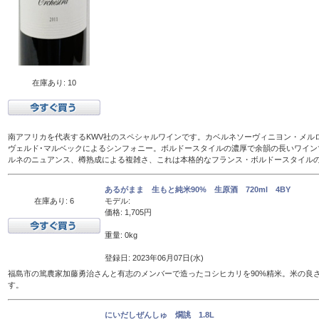
在庫あり: 10
南アフリカを代表するKWV社のスペシャルワインです。カベルネソーヴィニヨン・メル
ヴェルド･マルベックによるシンフォニー。ボルドースタイルの濃厚で余韻の長いワイン
ルネのニュアンス、樽熟成による複雑さ、これは本格的なフランス・ボルドースタイル
あるがまま 生もと純米90% 生原酒 720ml 4BY
在庫あり: 6
モデル:
価格: 1,705円
重量: 0kg
登録日: 2023年06月07日(水)
福島市の篤農家加藤勇治さんと有志のメンバーで造ったコシヒカリを90%精米。米の良
す。
にいだしぜんしゅ 燗誂 1.8L