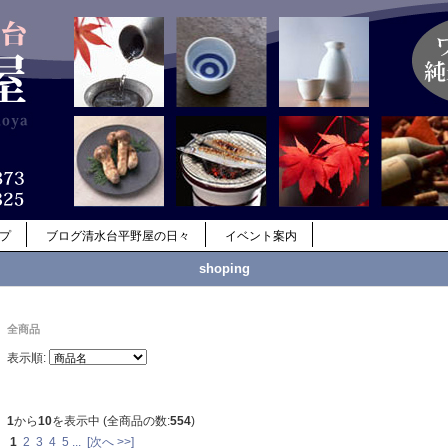
ップ
ブログ清水台平野屋の日々
イベント案内
shoping
全商品
表示順:
1
から
10
を表示中 (全商品の数:
554
)
1
2
3
4
5
...
[次へ >>]