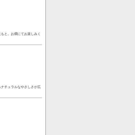
生もと。お燗にてお楽しみく
るナチュラルなやさしさが広