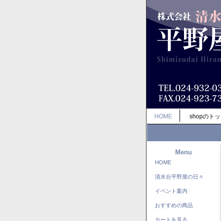
HOME
shopのト
Menu
HOME
清水台平野屋の日々
イベント案内
おすすめの商品
カートを見る