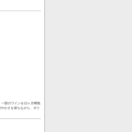
一部のワインを12ヶ月樽熟
爽やかさを保ちながら、ボリ