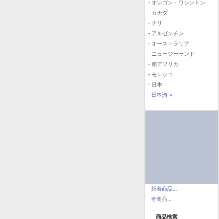
- オレゴン・ワシントン
- カナダ
- チリ
- アルゼンチン
- オーストラリア
- ニュージーランド
- 南アフリカ
- モロッコ
- 日本
日本酒->
新着商品...
全商品...
商品検索