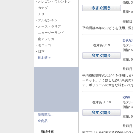
- オレゴン・ワシントン
価格: 3
- カナダ
重量: 0
- チリ
- アルゼンチン
登録日:
- オーストラリア
平均樹齢35年のぶどうを使用。温
- ニュージーランド
- 南アフリカ
Eギガ
在庫あり: 9
モデル
- モロッコ
価格: 5
- 日本
日本酒->
重量: 0
登録日:
平均樹齢50年のぶどうを使用しま
ーネット。よく熟した赤い果実の
チ、ボリュームの大きな味わいで
KWV
在庫あり: 10
モデル
価格: 3
新着商品...
重量: 0
全商品...
登録日:
商品検索
南アフリカを代表するKWV社の