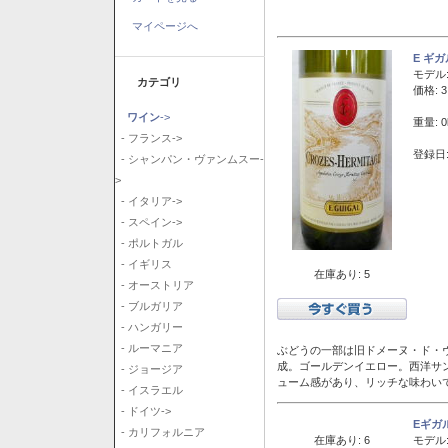
マイページへ
E ギ
モデル
カテゴリ
価格: 3
ワイン
->
重量: 0
- フランス->
登録日:
- シャンパン・ヴァンムスー-
>
- イタリア->
- スペイン->
- ポルトガル
- イギリス
在庫あり: 5
- オーストリア
- ブルガリア
- ハンガリー
- ルーマニア
ぶどうの一部は旧ドメーヌ・ド・ヴ
成。ゴールデンイエロー。西洋サ
- ジョージア
ューム感があり、リッチな味わい
- イスラエル
- ドイツ->
Eギガ
- カリフォルニア
在庫あり: 6
モデル