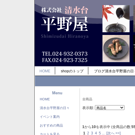
HOME
shopのトップ
ブログ清水台平野屋の日
Menu
HOME
全商品
表示順:
清水台平野屋の日々
イベント案内
おすすめの商品
1
から
10
を表示中 (全商品の数:
5
1
2
3
4
5
...
[次へ >>]
カートを見る