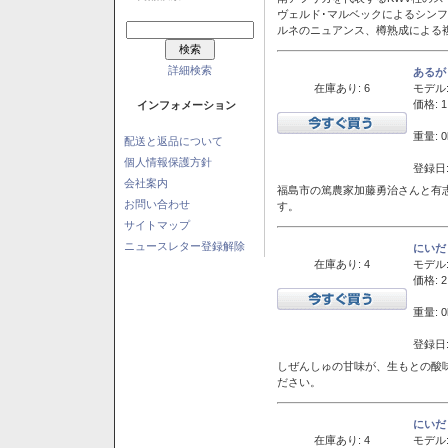
ヴェルド･マルベックによるシン
ルネのニュアンス、樽熟成による
詳細検索
あるが
在庫あり: 6
モデル
価格: 1
インフォメーション
重量: 0
配送と返品について
個人情報保護方針
登録日:
会社案内
福島市の篤農家加藤勇治さんと有
お問い合わせ
す。
サイトマップ
ニュースレター登録解除
にいだ
在庫あり: 4
モデル
価格: 2
重量: 0
登録日:
しぜんしゅの甘味が、生もとの酸
ださい。
にいだ
在庫あり: 4
モデル