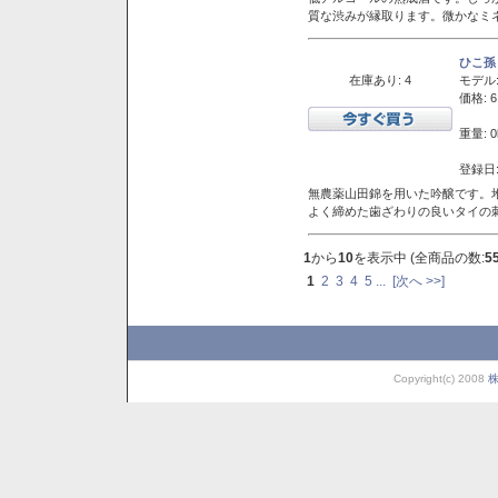
質な渋みが縁取ります。微かなミネ
ひこ孫
在庫あり: 4
モデル
価格: 6
重量: 0
登録日:
無農薬山田錦を用いた吟醸です。堆
よく締めた歯ざわりの良いタイの
1
から
10
を表示中 (全商品の数:
5
1
2
3
4
5
...
[次へ >>]
Copyright(c) 2008