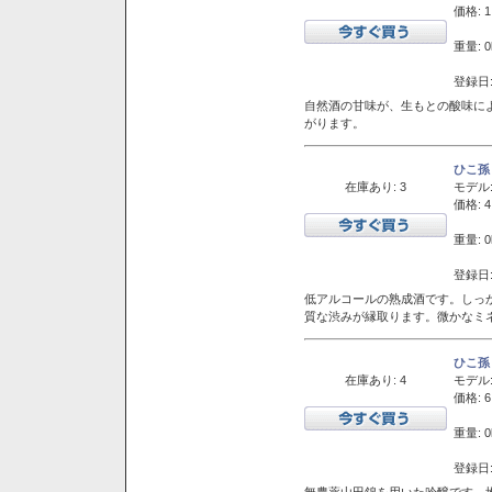
価格: 1
重量: 0
登録日:
自然酒の甘味が、生もとの酸味に
がります。
ひこ孫
在庫あり: 3
モデル
価格: 4
重量: 0
登録日:
低アルコールの熟成酒です。しっ
質な渋みが縁取ります。微かなミネ
ひこ孫
在庫あり: 4
モデル
価格: 6
重量: 0
登録日:
無農薬山田錦を用いた吟醸です。堆