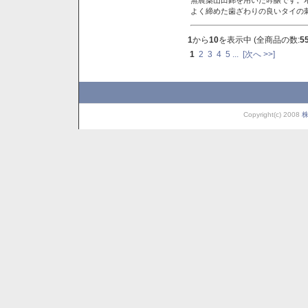
よく締めた歯ざわりの良いタイの
1
から
10
を表示中 (全商品の数:
5
1
2
3
4
5
...
[次へ >>]
Copyright(c) 2008