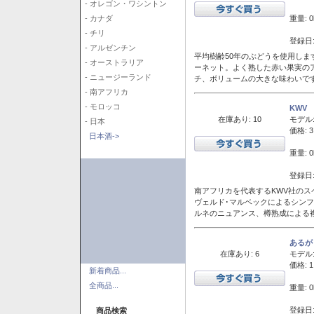
- オレゴン・ワシントン
重量: 0
- カナダ
- チリ
登録日:
- アルゼンチン
平均樹齢50年のぶどうを使用しま
- オーストラリア
ーネット。よく熟した赤い果実の
- ニュージーランド
チ、ボリュームの大きな味わいで
- 南アフリカ
- モロッコ
KWV
在庫あり: 10
モデル
- 日本
価格: 3
日本酒->
重量: 0
登録日:
南アフリカを代表するKWV社の
ヴェルド･マルベックによるシン
ルネのニュアンス、樽熟成による
あるが
在庫あり: 6
モデル
価格: 1
新着商品...
全商品...
重量: 0
登録日:
商品検索