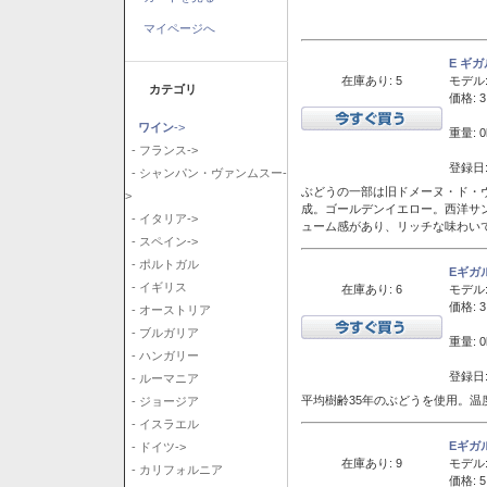
マイページへ
E ギ
在庫あり: 5
モデル
カテゴリ
価格: 3
ワイン
->
重量: 0
- フランス->
登録日:
- シャンパン・ヴァンムスー-
ぶどうの一部は旧ドメーヌ・ド・ヴ
>
成。ゴールデンイエロー。西洋サ
- イタリア->
ューム感があり、リッチな味わい
- スペイン->
- ポルトガル
Eギガ
- イギリス
在庫あり: 6
モデル
価格: 3
- オーストリア
- ブルガリア
重量: 0
- ハンガリー
登録日:
- ルーマニア
平均樹齢35年のぶどうを使用。温
- ジョージア
- イスラエル
Eギガ
- ドイツ->
在庫あり: 9
モデル
- カリフォルニア
価格: 5