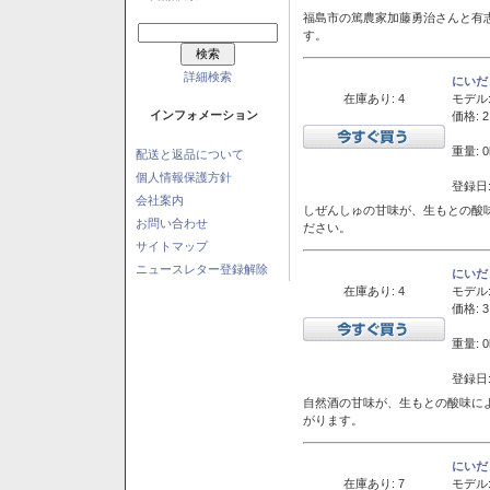
福島市の篤農家加藤勇治さんと有
す。
詳細検索
にいだ
在庫あり: 4
モデル
インフォメーション
価格: 2
重量: 0
配送と返品について
個人情報保護方針
登録日:
会社案内
しぜんしゅの甘味が、生もとの酸
お問い合わせ
ださい。
サイトマップ
ニュースレター登録解除
にいだ
在庫あり: 4
モデル
価格: 3
重量: 0
登録日:
自然酒の甘味が、生もとの酸味に
がります。
にいだ
在庫あり: 7
モデル