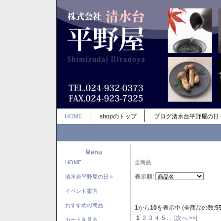
HOME
shopのトップ
ブログ清水台平野屋の日
Menu
HOME
全商品
表示順:
清水台平野屋の日々
イベント案内
おすすめの商品
1
から
10
を表示中 (全商品の数:
5
1
2
3
4
5
...
[次へ >>]
カートを見る