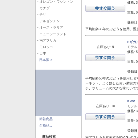
- オレゴン・ワシントン
価格: 3
- カナダ
重量: 0
- チリ
- アルゼンチン
登録日:
- オーストラリア
平均樹齢35年のぶどうを使用。温
- ニュージーランド
- 南アフリカ
Eギガ
在庫あり: 9
モデル
- モロッコ
価格: 5
- 日本
日本酒->
重量: 0
登録日:
平均樹齢50年のぶどうを使用しま
ーネット。よく熟した赤い果実の
チ、ボリュームの大きな味わいで
KWV
在庫あり: 10
モデル
価格: 3
新着商品...
重量: 0
全商品...
登録日:
商品検索
南アフリカを代表するKWV社の