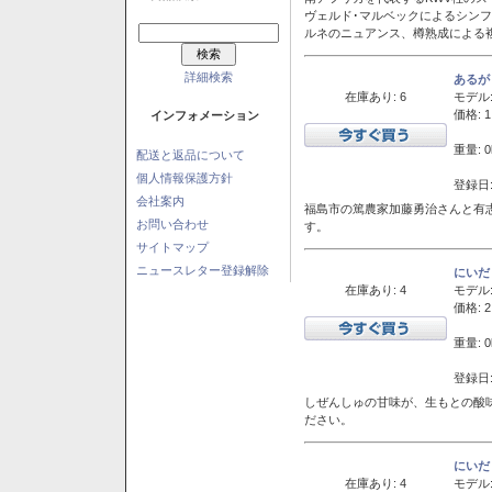
ヴェルド･マルベックによるシン
ルネのニュアンス、樽熟成による
詳細検索
あるが
在庫あり: 6
モデル
価格: 1
インフォメーション
重量: 0
配送と返品について
個人情報保護方針
登録日:
会社案内
福島市の篤農家加藤勇治さんと有
お問い合わせ
す。
サイトマップ
ニュースレター登録解除
にいだ
在庫あり: 4
モデル
価格: 2
重量: 0
登録日:
しぜんしゅの甘味が、生もとの酸
ださい。
にいだ
在庫あり: 4
モデル