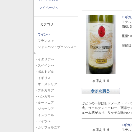
マイページへ
E ギ
モデル
カテゴリ
価格: 3
ワイン
->
重量: 0
- フランス->
登録日:
- シャンパン・ヴァンムスー-
>
- イタリア->
- スペイン->
- ポルトガル
- イギリス
在庫あり: 5
- オーストリア
- ブルガリア
- ハンガリー
- ルーマニア
ぶどうの一部は旧ドメーヌ・ド・ヴ
成。ゴールデンイエロー。西洋サ
- ジョージア
ューム感があり、リッチな味わい
- イスラエル
- ドイツ->
Eギガ
- カリフォルニア
在庫あり: 6
モデル