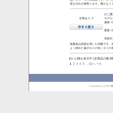
質な渋みが縁取ります。微かなミネ
ひこ孫
在庫あり: 4
モデル
価格: 6
重量: 0
登録日:
無農薬山田錦を用いた吟醸です。堆
よく締めた歯ざわりの良いタイの
1
から
10
を表示中 (全商品の数:
5
1
2
3
4
5
...
[次へ >>]
Copyright(c) 2008