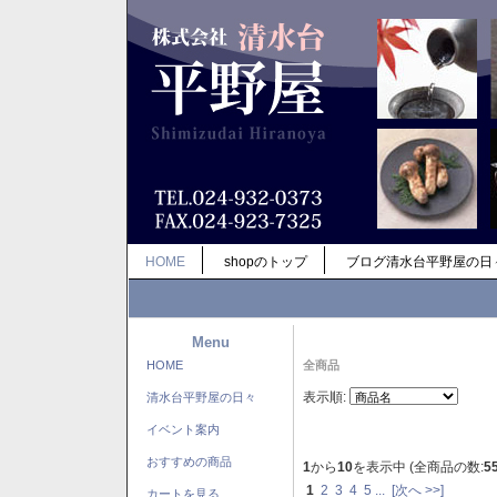
HOME
shopのトップ
ブログ清水台平野屋の日
Menu
HOME
全商品
表示順:
清水台平野屋の日々
イベント案内
おすすめの商品
1
から
10
を表示中 (全商品の数:
5
1
2
3
4
5
...
[次へ >>]
カートを見る