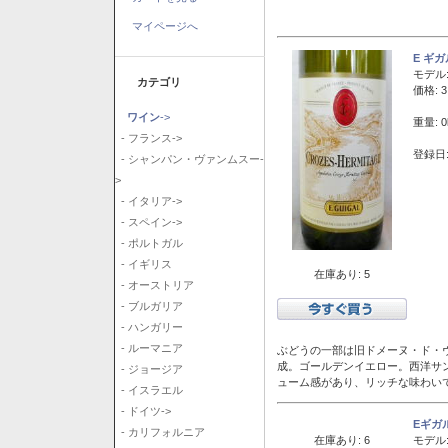
マイページへ
E ギ
モデル
カテゴリ
価格: 3
ワイン
->
重量: 0
- フランス->
登録日:
- シャンパン・ヴァンムスー-
>
- イタリア->
- スペイン->
- ポルトガル
- イギリス
在庫あり: 5
- オーストリア
- ブルガリア
- ハンガリー
- ルーマニア
ぶどうの一部は旧ドメーヌ・ド・ヴ
成。ゴールデンイエロー。西洋サ
- ジョージア
ューム感があり、リッチな味わい
- イスラエル
- ドイツ->
Eギガ
- カリフォルニア
在庫あり: 6
モデル