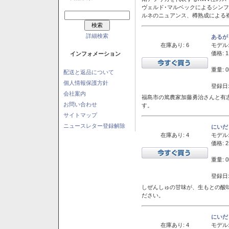
ヴェルド･マルベックによるシン
ルネのニュアンス、樽熟成による
詳細検索
あるが
在庫あり: 6
モデル
価格: 1
インフォメーション
重量: 0
配送と返品について
個人情報保護方針
登録日:
会社案内
福島市の篤農家加藤勇治さんと有
お問い合わせ
す。
サイトマップ
ニュースレター登録解除
にいだ
在庫あり: 4
モデル
価格: 2
重量: 0
登録日:
しぜんしゅの甘味が、生もとの酸
ださい。
にいだ
在庫あり: 4
モデル