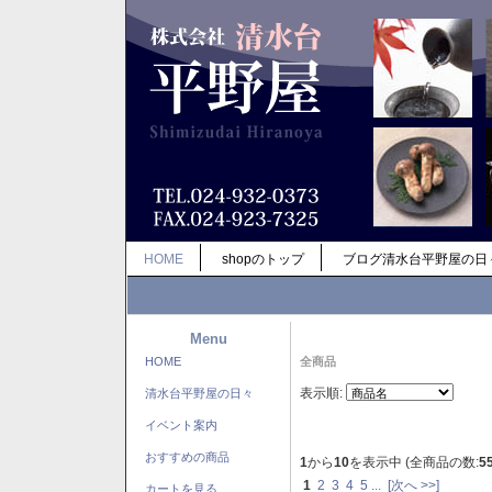
HOME
shopのトップ
ブログ清水台平野屋の日
Menu
HOME
全商品
表示順:
清水台平野屋の日々
イベント案内
おすすめの商品
1
から
10
を表示中 (全商品の数:
5
1
2
3
4
5
...
[次へ >>]
カートを見る