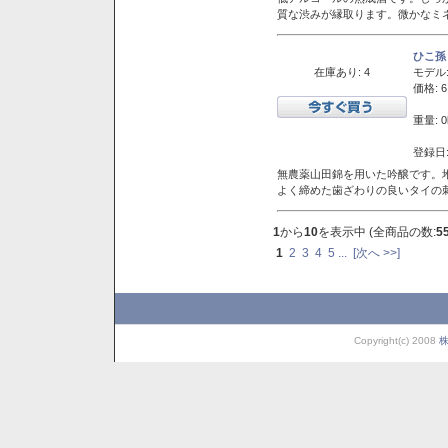
質な渋みが縁取ります。微かなミネ
ひこ孫
在庫あり: 4
モデル
価格: 6
重量: 0
登録日:
無農薬山田錦を用いた吟醸です。堆
よく締めた歯ざわりの良いタイの
1
から
10
を表示中 (全商品の数:
5
1
2
3
4
5
...
[次へ >>]
Copyright(c) 2008