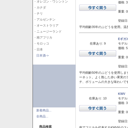
- オレゴン・ワシントン
価格: 3
- カナダ
重量: 0
- チリ
- アルゼンチン
登録日:
- オーストラリア
平均樹齢35年のぶどうを使用。温
- ニュージーランド
- 南アフリカ
Eギガ
在庫あり: 9
モデル
- モロッコ
価格: 5
- 日本
日本酒->
重量: 0
登録日:
平均樹齢50年のぶどうを使用しま
ーネット。よく熟した赤い果実の
チ、ボリュームの大きな味わいで
KWV
在庫あり: 10
モデル
価格: 3
新着商品...
重量: 0
全商品...
登録日:
商品検索
南アフリカを代表するKWV社の