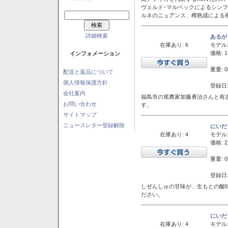
ヴェルド･マルベックによるシン
ルネのニュアンス、樽熟成による
詳細検索
あるが
在庫あり: 6
モデル
価格: 1
インフォメーション
重量: 0
配送と返品について
個人情報保護方針
登録日:
会社案内
福島市の篤農家加藤勇治さんと有
お問い合わせ
す。
サイトマップ
ニュースレター登録解除
にいだ
在庫あり: 4
モデル
価格: 2
重量: 0
登録日:
しぜんしゅの甘味が、生もとの酸
ださい。
にいだ
在庫あり: 4
モデル