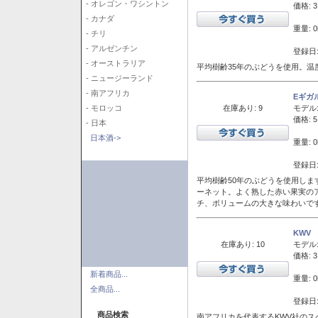
- オレゴン・ワシントン
価格: 3
- カナダ
重量: 0
- チリ
- アルゼンチン
登録日:
- オーストラリア
平均樹齢35年のぶどうを使用。温
- ニュージーランド
- 南アフリカ
Eギガ
在庫あり: 9
モデル
- モロッコ
価格: 5
- 日本
日本酒->
重量: 0
登録日:
平均樹齢50年のぶどうを使用しま
ーネット。よく熟した赤い果実の
チ、ボリュームの大きな味わいで
KWV
在庫あり: 10
モデル
価格: 3
新着商品...
重量: 0
全商品...
登録日:
商品検索
南アフリカを代表するKWV社の