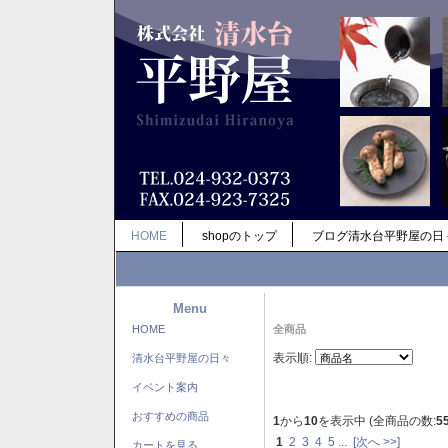
HOME
shopのトップ
ブログ清水台平野屋の日
Menu
HOME
全商品
表示順:
清水台平野屋の日々
イベント案内
おすすめの商品
1
から
10
を表示中 (全商品の数:
5
1
2
3
4
5
...
[次へ >>]
カートを見る