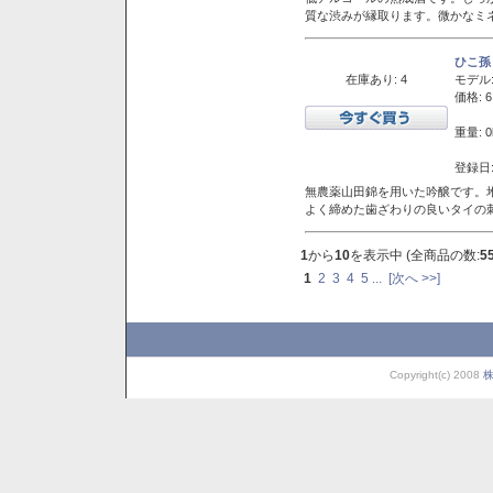
質な渋みが縁取ります。微かなミネ
ひこ孫
在庫あり: 4
モデル
価格: 6
重量: 0
登録日:
無農薬山田錦を用いた吟醸です。堆
よく締めた歯ざわりの良いタイの
1
から
10
を表示中 (全商品の数:
5
1
2
3
4
5
...
[次へ >>]
Copyright(c) 2008