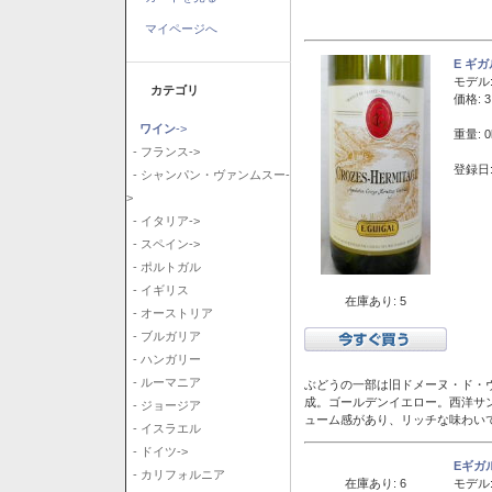
マイページへ
E ギ
モデル
カテゴリ
価格: 3
ワイン
->
重量: 0
- フランス->
登録日:
- シャンパン・ヴァンムスー-
>
- イタリア->
- スペイン->
- ポルトガル
- イギリス
在庫あり: 5
- オーストリア
- ブルガリア
- ハンガリー
- ルーマニア
ぶどうの一部は旧ドメーヌ・ド・ヴ
成。ゴールデンイエロー。西洋サ
- ジョージア
ューム感があり、リッチな味わい
- イスラエル
- ドイツ->
Eギガ
- カリフォルニア
在庫あり: 6
モデル