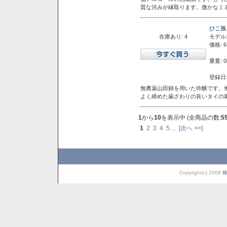
質な渋みが縁取ります。微かなミネ
ひこ孫
在庫あり: 4
モデル
価格: 6
重量: 0
登録日:
無農薬山田錦を用いた吟醸です。堆
よく締めた歯ざわりの良いタイの
1
から
10
を表示中 (全商品の数:
5
1
2
3
4
5
...
[次へ >>]
Copyright(c) 2008