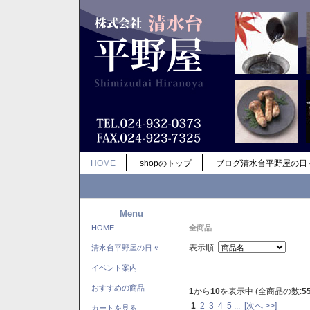
HOME
shopのトップ
ブログ清水台平野屋の日
Menu
HOME
全商品
表示順:
清水台平野屋の日々
イベント案内
おすすめの商品
1
から
10
を表示中 (全商品の数:
5
1
2
3
4
5
...
[次へ >>]
カートを見る