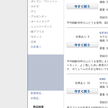
- オレゴン・ワシントン
価格: 3
- カナダ
重量: 0
- チリ
- アルゼンチン
登録日:
- オーストラリア
平均樹齢35年のぶどうを使用。温
- ニュージーランド
- 南アフリカ
Eギガ
在庫あり: 9
モデル
- モロッコ
価格: 5
- 日本
日本酒->
重量: 0
登録日:
平均樹齢50年のぶどうを使用しま
ーネット。よく熟した赤い果実の
チ、ボリュームの大きな味わいで
KWV
在庫あり: 10
モデル
価格: 3
新着商品...
重量: 0
全商品...
登録日:
商品検索
南アフリカを代表するKWV社の