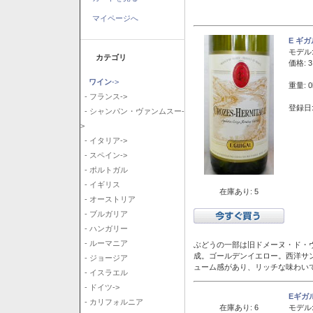
マイページへ
E ギ
モデル
カテゴリ
価格: 3
ワイン
->
重量: 0
- フランス->
登録日:
- シャンパン・ヴァンムスー-
>
- イタリア->
- スペイン->
- ポルトガル
- イギリス
在庫あり: 5
- オーストリア
- ブルガリア
- ハンガリー
- ルーマニア
ぶどうの一部は旧ドメーヌ・ド・ヴ
成。ゴールデンイエロー。西洋サ
- ジョージア
ューム感があり、リッチな味わい
- イスラエル
- ドイツ->
Eギガ
- カリフォルニア
在庫あり: 6
モデル