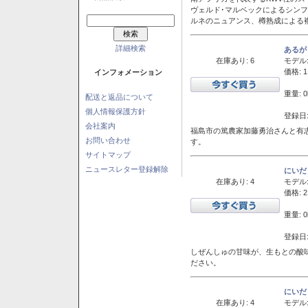
ヴェルド･マルベックによるシン
ルネのニュアンス、樽熟成による
詳細検索
あるが
在庫あり: 6
モデル
価格: 1
インフォメーション
重量: 0
配送と返品について
個人情報保護方針
登録日:
会社案内
福島市の篤農家加藤勇治さんと有
お問い合わせ
す。
サイトマップ
ニュースレター登録解除
にいだ
在庫あり: 4
モデル
価格: 2
重量: 0
登録日:
しぜんしゅの甘味が、生もとの酸
ださい。
にいだ
在庫あり: 4
モデル