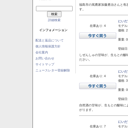
福島市の篤農家加藤勇治さんと有
す。
詳細検索
にいだ
在庫あり: 4
モデル
インフォメーション
価格: 2
重量: 0
配送と返品について
個人情報保護方針
登録日:
会社案内
しぜんしゅの甘味が、生もとの酸
お問い合わせ
ださい。
サイトマップ
ニュースレター登録解除
にいだ
在庫あり: 4
モデル
価格: 3
重量: 0
登録日:
自然酒の甘味が、生もとの酸味に
がります。
にいだ
在庫あり: 7
モデル