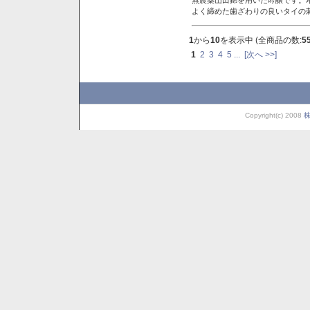
よく締めた歯ざわりの良いタイの
1
から
10
を表示中 (全商品の数:
5
1
2
3
4
5
...
[次へ >>]
Copyright(c) 2008