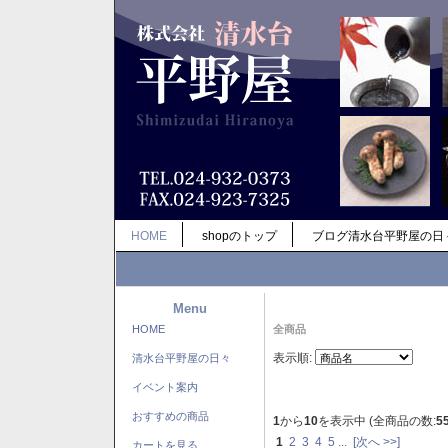
HOME
shopのトップ
ブログ清水台平野屋の日
Menu
HOME
全商品
表示順:
清水台平野屋の日々
イベント案内
おすすめの商品
1
から
10
を表示中 (全商品の数:
5
1
2
3
4
5
...
[次へ >>]
カートを見る