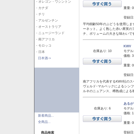
- オレゴン・ワシントン
重量: 0
- カナダ
- チリ
登録日:
- アルゼンチン
平均樹齢50年のぶどうを使用しま
- オーストラリア
ーネット。よく熟した赤い果実の
- ニュージーランド
チ、ボリュームの大きな味わいで
- 南アフリカ
- モロッコ
KWV
在庫あり: 10
モデル
- 日本
価格: 3
日本酒->
重量: 0
登録日:
南アフリカを代表するKWV社の
ヴェルド･マルベックによるシン
ルネのニュアンス、樽熟成による
あるが
在庫あり: 6
モデル
価格: 1
新着商品...
全商品...
重量: 0
登録日:
商品検索