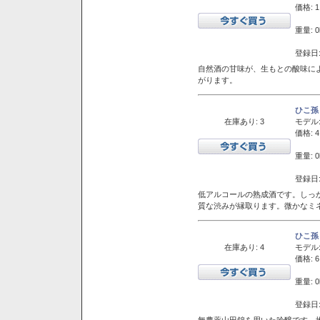
価格: 1
重量: 0
登録日:
自然酒の甘味が、生もとの酸味に
がります。
ひこ孫
在庫あり: 3
モデル
価格: 4
重量: 0
登録日:
低アルコールの熟成酒です。しっ
質な渋みが縁取ります。微かなミネ
ひこ孫
在庫あり: 4
モデル
価格: 6
重量: 0
登録日:
無農薬山田錦を用いた吟醸です。堆