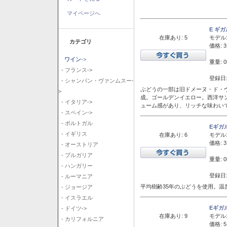
マイページへ
E ギ
在庫あり: 5
モデル
カテゴリ
価格: 3
ワイン
->
重量: 0
- フランス->
登録日:
- シャンパン・ヴァンムスー-
ぶどうの一部は旧ドメーヌ・ド・ヴ
>
成。ゴールデンイエロー。西洋サ
- イタリア->
ューム感があり、リッチな味わい
- スペイン->
- ポルトガル
Eギガ
- イギリス
在庫あり: 6
モデル
価格: 3
- オーストリア
- ブルガリア
重量: 0
- ハンガリー
登録日:
- ルーマニア
平均樹齢35年のぶどうを使用。温
- ジョージア
- イスラエル
Eギガ
- ドイツ->
在庫あり: 9
モデル
- カリフォルニア
価格: 5