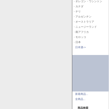
- オレゴン・ワシントン
- カナダ
- チリ
- アルゼンチン
- オーストラリア
- ニュージーランド
- 南アフリカ
- モロッコ
- 日本
日本酒->
新着商品...
全商品...
商品検索