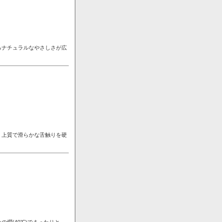
るナチュラルなやさしさが広
。上質で滑らかな舌触りを硬
燗(40℃)でまったりと。