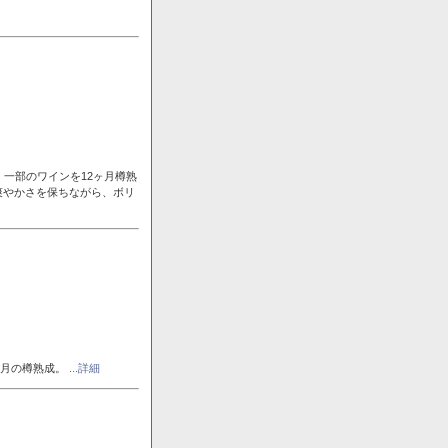
一部のワインを12ヶ月樽熟
爽やかさを保ちながら、ボリ
ヶ月の樽熟成。
...詳細