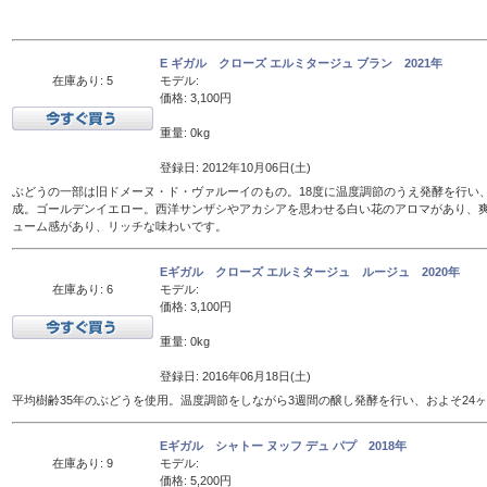
E ギガル クローズ エルミタージュ ブラン 2021年
在庫あり: 5
モデル:
価格: 3,100円
重量: 0kg
登録日: 2012年10月06日(土)
ぶどうの一部は旧ドメーヌ・ド・ヴァルーイのもの。18度に温度調節のうえ発酵を行い、
成。ゴールデンイエロー。西洋サンザシやアカシアを思わせる白い花のアロマがあり、
ューム感があり、リッチな味わいです。
Eギガル クローズ エルミタージュ ルージュ 2020年
在庫あり: 6
モデル:
価格: 3,100円
重量: 0kg
登録日: 2016年06月18日(土)
平均樹齢35年のぶどうを使用。温度調節をしながら3週間の醸し発酵を行い、およそ24
Eギガル シャトー ヌッフ デュ パプ 2018年
在庫あり: 9
モデル:
価格: 5,200円