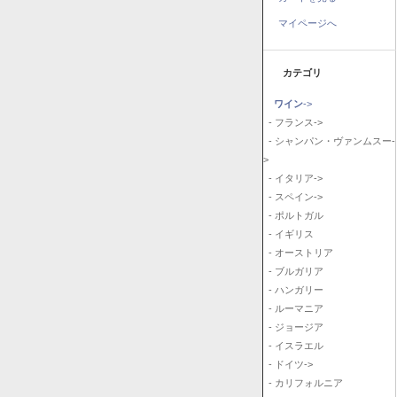
マイページへ
カテゴリ
ワイン
->
- フランス->
- シャンパン・ヴァンムスー-
>
- イタリア->
- スペイン->
- ポルトガル
- イギリス
- オーストリア
- ブルガリア
- ハンガリー
- ルーマニア
- ジョージア
- イスラエル
- ドイツ->
- カリフォルニア