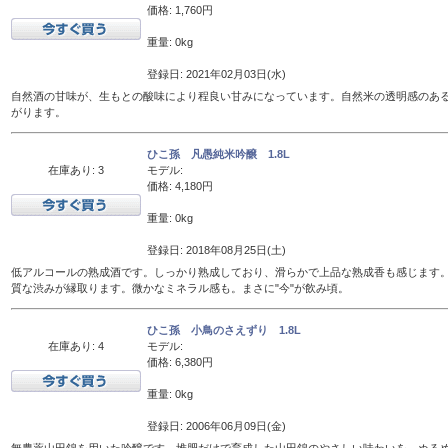
価格: 1,760円
重量: 0kg
登録日: 2021年02月03日(水)
自然酒の甘味が、生もとの酸味により程良い甘みになっています。自然米の透明感のあ
がります。
ひこ孫 凡愚純米吟醸 1.8L
在庫あり: 3
モデル:
価格: 4,180円
重量: 0kg
登録日: 2018年08月25日(土)
低アルコールの熟成酒です。しっかり熟成しており、滑らかで上品な熟成香も感じます
質な渋みが縁取ります。微かなミネラル感も。まさに"今"が飲み頃。
ひこ孫 小鳥のさえずり 1.8L
在庫あり: 4
モデル:
価格: 6,380円
重量: 0kg
登録日: 2006年06月09日(金)
無農薬山田錦を用いた吟醸です。堆肥だけで育成した山田錦のやさしい味わいを、ぬるめの