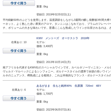
重量: 0kg
登録日: 2019年02月02日(土)
平均樹齢50年のぶどうを使用します。温度調節をしながら3週間の醸し発酵後3年間大樽
ーネット。よく熟した赤い果実のアロマ。タンニンはこなれており、プラムのフレーバ
チ、ボリュームの大きな味わいです。普通にこんな熟成したワインが出荷されるのは、
KWV メントーズ オーケストラ 2018年
在庫あり: 10
モデル:
価格: 3,400円
重量: 0kg
登録日: 2013年10月14日(月)
南アフリカを代表するKWV社のスペシャルワインです。カベルネソーヴィニヨン・メル
ヴェルド･マルベックによるシンフォニー。ボルドースタイルの濃厚で余韻の長いワイン
ルネのニュアンス、樽熟成による複雑さ、これは本格的なフランス・ボルドースタイル
あるがまま 生もと純米90% 生原酒 720ml 4BY
在庫あり: 6
モデル:
価格: 1,705円
重量: 0kg
登録日: 2023年06月07日(水)