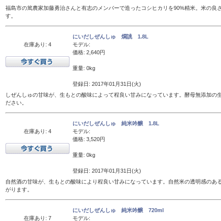
福島市の篤農家加藤勇治さんと有志のメンバーで造ったコシヒカリを90%精米。米の良
す。
にいだしぜんしゅ 燗誂 1.8L
在庫あり: 4
モデル:
価格: 2,640円
重量: 0kg
登録日: 2017年01月31日(火)
しぜんしゅの甘味が、生もとの酸味によって程良い甘みになっています。酵母無添加の
ださい。
にいだしぜんしゅ 純米吟醸 1.8L
在庫あり: 4
モデル:
価格: 3,520円
重量: 0kg
登録日: 2017年01月31日(火)
自然酒の甘味が、生もとの酸味により程良い甘みになっています。自然米の透明感のあ
がります。
にいだしぜんしゅ 純米吟醸 720ml
在庫あり: 7
モデル: