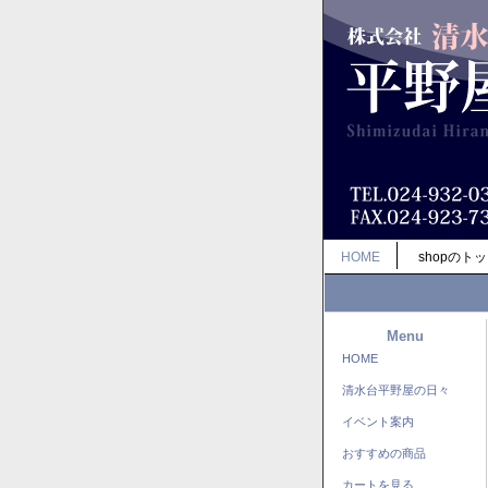
HOME
shopのト
Menu
HOME
清水台平野屋の日々
イベント案内
おすすめの商品
カートを見る