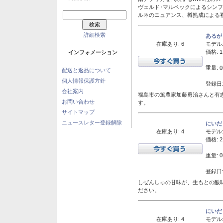
ヴェルド･マルベックによるシン
ルネのニュアンス、樽熟成による
詳細検索
あるが
在庫あり: 6
モデル
価格: 1
インフォメーション
重量: 0
配送と返品について
個人情報保護方針
登録日:
会社案内
福島市の篤農家加藤勇治さんと有
お問い合わせ
す。
サイトマップ
ニュースレター登録解除
にいだ
在庫あり: 4
モデル
価格: 2
重量: 0
登録日:
しぜんしゅの甘味が、生もとの酸
ださい。
にいだ
在庫あり: 4
モデル