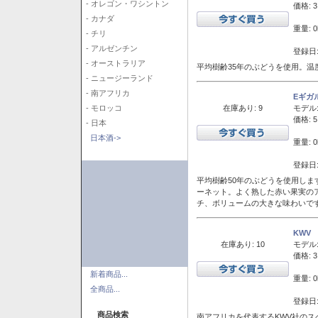
- オレゴン・ワシントン
価格: 3
- カナダ
重量: 0
- チリ
- アルゼンチン
登録日:
- オーストラリア
平均樹齢35年のぶどうを使用。温
- ニュージーランド
- 南アフリカ
Eギガ
在庫あり: 9
モデル
- モロッコ
価格: 5
- 日本
日本酒->
重量: 0
登録日:
平均樹齢50年のぶどうを使用しま
ーネット。よく熟した赤い果実の
チ、ボリュームの大きな味わいで
KWV
在庫あり: 10
モデル
価格: 3
新着商品...
重量: 0
全商品...
登録日:
商品検索
南アフリカを代表するKWV社の