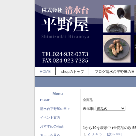
HOME
shopのトップ
ブログ清水台平野屋の日
Menu
HOME
全商品
表示順:
清水台平野屋の日々
イベント案内
おすすめの商品
1
から
10
を表示中 (全商品の数:
5
1
2
3
4
5
...
[次へ >>]
カートを見る