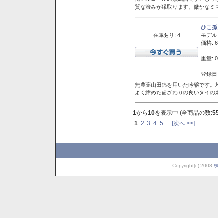
質な渋みが縁取ります。微かなミネ
ひこ孫
在庫あり: 4
モデル
価格: 6
重量: 0
登録日:
無農薬山田錦を用いた吟醸です。堆
よく締めた歯ざわりの良いタイの
1
から
10
を表示中 (全商品の数:
5
1
2
3
4
5
...
[次へ >>]
Copyright(c) 2008