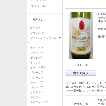
マイページへ
E ギ
モデル
カテゴリ
価格: 3
ワイン
->
重量: 0
- フランス->
登録日:
- シャンパン・ヴァンムスー-
>
- イタリア->
- スペイン->
- ポルトガル
- イギリス
在庫あり: 5
- オーストリア
- ブルガリア
- ハンガリー
- ルーマニア
ぶどうの一部は旧ドメーヌ・ド・ヴ
成。ゴールデンイエロー。西洋サ
- ジョージア
ューム感があり、リッチな味わい
- イスラエル
- ドイツ->
Eギガ
- カリフォルニア
在庫あり: 6
モデル