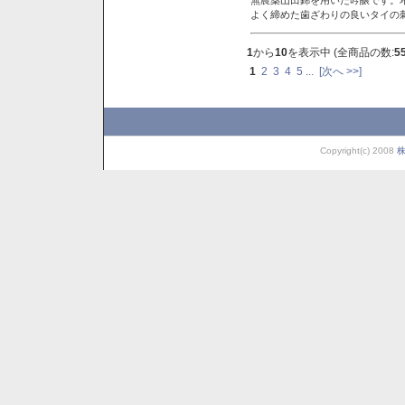
よく締めた歯ざわりの良いタイの
1
から
10
を表示中 (全商品の数:
5
1
2
3
4
5
...
[次へ >>]
Copyright(c) 2008