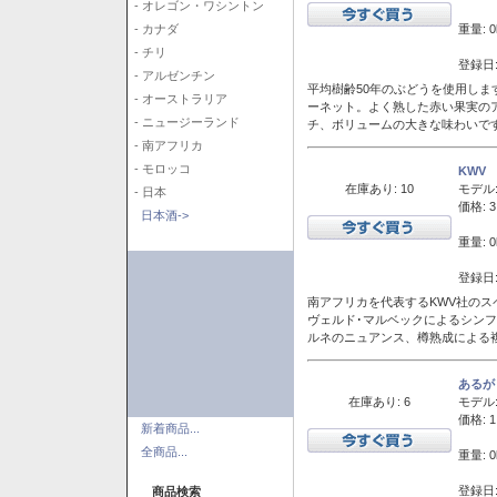
- オレゴン・ワシントン
重量: 0
- カナダ
- チリ
登録日:
- アルゼンチン
平均樹齢50年のぶどうを使用しま
- オーストラリア
ーネット。よく熟した赤い果実の
- ニュージーランド
チ、ボリュームの大きな味わいで
- 南アフリカ
- モロッコ
KWV
在庫あり: 10
モデル
- 日本
価格: 3
日本酒->
重量: 0
登録日:
南アフリカを代表するKWV社の
ヴェルド･マルベックによるシン
ルネのニュアンス、樽熟成による
あるが
在庫あり: 6
モデル
価格: 1
新着商品...
全商品...
重量: 0
登録日:
商品検索