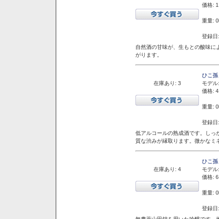
価格: 1
重量: 0
登録日:
自然酒の甘味が、生もとの酸味に
がります。
ひこ孫
在庫あり: 3
モデル
価格: 4
重量: 0
登録日:
低アルコールの熟成酒です。しっ
質な渋みが縁取ります。微かなミネ
ひこ孫
在庫あり: 4
モデル
価格: 6
重量: 0
登録日:
無農薬山田錦を用いた吟醸です。堆