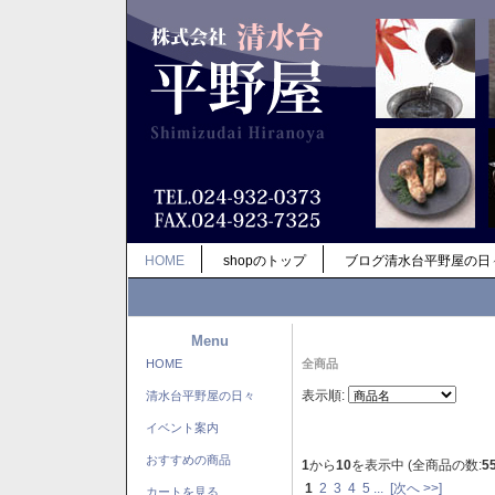
HOME
shopのトップ
ブログ清水台平野屋の日
Menu
HOME
全商品
表示順:
清水台平野屋の日々
イベント案内
おすすめの商品
1
から
10
を表示中 (全商品の数:
5
1
2
3
4
5
...
[次へ >>]
カートを見る