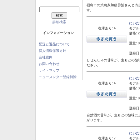
福島市の篤農家加藤勇治さんと有
す。
詳細検索
にいだ
在庫あり: 4
モデル
インフォメーション
価格: 2
重量: 0
配送と返品について
個人情報保護方針
登録日:
会社案内
しぜんしゅの甘味が、生もとの酸
お問い合わせ
ださい。
サイトマップ
ニュースレター登録解除
にいだ
在庫あり: 4
モデル
価格: 3
重量: 0
登録日:
自然酒の甘味が、生もとの酸味に
がります。
にいだ
在庫あり: 7
モデル