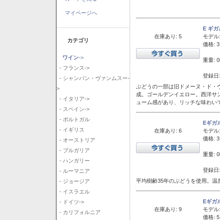
マイページへ
E ギ
在庫あり: 5
モデル
カテゴリ
価格: 3
ワイン
->
重量: 0
- フランス->
登録日:
- シャンパン・ヴァンムスー-
ぶどうの一部は旧ドメーヌ・ド・ヴ
>
成。ゴールデンイエロー。西洋サ
- イタリア->
ューム感があり、リッチな味わい
- スペイン->
- ポルトガル
Eギガ
- イギリス
在庫あり: 6
モデル
価格: 3
- オーストリア
- ブルガリア
重量: 0
- ハンガリー
登録日:
- ルーマニア
平均樹齢35年のぶどうを使用。温
- ジョージア
- イスラエル
Eギガ
- ドイツ->
在庫あり: 9
モデル
- カリフォルニア
価格: 5