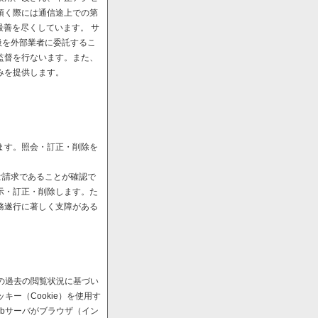
頂く際には通信途上での第
最善を尽くしています。 サ
扱を外部業者に委託するこ
監督を行ないます。また、
みを提供します。
ます。照会・訂正・削除を
ご請求であることが確認で
示・訂正・削除します。た
務遂行に著しく支障がある
の過去の閲覧状況に基づい
ー（Cookie）を使用す
bサーバがブラウザ（イン