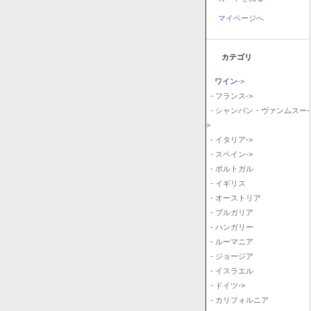
マイページへ
カテゴリ
ワイン
->
- フランス->
- シャンパン・ヴァンムスー-
>
- イタリア->
- スペイン->
- ポルトガル
- イギリス
- オーストリア
- ブルガリア
- ハンガリー
- ルーマニア
- ジョージア
- イスラエル
- ドイツ->
- カリフォルニア