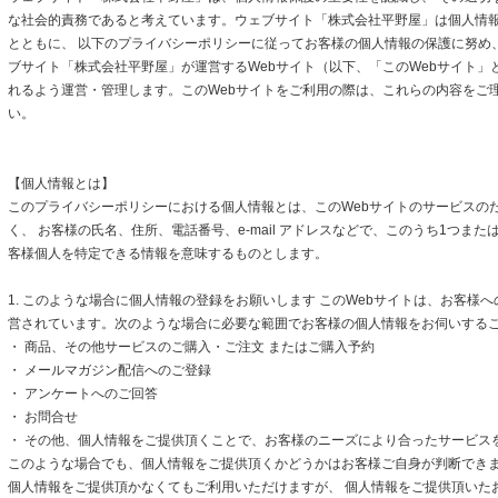
な社会的責務であると考えています。ウェブサイト「株式会社平野屋」は個人情
とともに、 以下のプライバシーポリシーに従ってお客様の個人情報の保護に努め
ブサイト「株式会社平野屋」が運営するWebサイト（以下、「このWebサイト」
れるよう運営・管理します。このWebサイトをご利用の際は、これらの内容をご
い。
【個人情報とは】
このプライバシーポリシーにおける個人情報とは、このWebサイトのサービスの
く、 お客様の氏名、住所、電話番号、e-mail アドレスなどで、このうち1つまた
客様個人を特定できる情報を意味するものとします。
1. このような場合に個人情報の登録をお願いします このWebサイトは、お客様
営されています。次のような場合に必要な範囲でお客様の個人情報をお伺いする
・ 商品、その他サービスのご購入・ご注文 またはご購入予約
・ メールマガジン配信へのご登録
・ アンケートへのご回答
・ お問合せ
・ その他、個人情報をご提供頂くことで、お客様のニーズにより合ったサービス
このような場合でも、個人情報をご提供頂くかどうかはお客様ご自身が判断できます
個人情報をご提供頂かなくてもご利用いただけますが、 個人情報をご提供頂いた