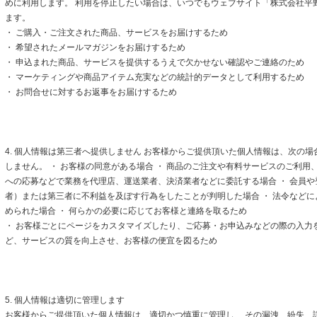
めに利用します。 利用を停止したい場合は、いつでもウェブサイト「株式会社平
ます。
・ ご購入・ご注文された商品、サービスをお届けするため
・ 希望されたメールマガジンをお届けするため
・ 申込まれた商品、サービスを提供するうえで欠かせない確認やご連絡のため
・ マーケティングや商品アイテム充実などの統計的データとして利用するため
・ お問合せに対するお返事をお届けするため
4. 個人情報は第三者へ提供しません お客様からご提供頂いた個人情報は、次の
しません。 ・ お客様の同意がある場合 ・ 商品のご注文や有料サービスのご利用
への応募などで業務を代理店、運送業者、決済業者などに委託する場合 ・ 会員
者）または第三者に不利益を及ぼす行為をしたことが判明した場合 ・ 法令など
められた場合 ・ 何らかの必要に応じてお客様と連絡を取るため
・ お客様ごとにページをカスタマイズしたり、ご応募・お申込みなどの際の入力
ど、サービスの質を向上させ、お客様の便宜を図るため
5. 個人情報は適切に管理します
お客様からご提供頂いた個人情報は、適切かつ慎重に管理し、 その漏洩、紛失、