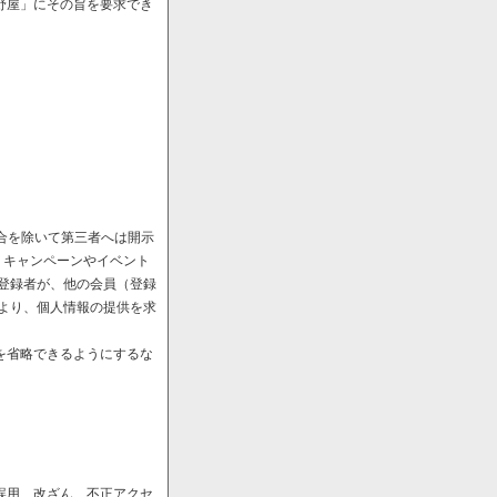
野屋」にその旨を要求でき
場合を除いて第三者へは開示
、キャンペーンやイベント
や登録者が、他の会員（登録
により、個人情報の提供を求
を省略できるようにするな
誤用、改ざん、不正アクセ