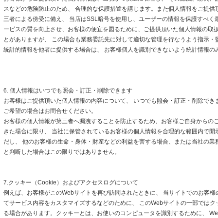
スなどの危険防止のため、 合理的な保護措置を講じます。また個人情報をご提供
三者による傍受に備え、 当店はSSL暗号を使用し、ユーザーの情報を保護すべく
ービスの質を向上させ、お客様の便宜を図るために、ご提供頂いた個人情報の取
とがありますが、 この場合も業務委託先に対して適切な管理を行なうよう指示・
統計的情報を他者に提供する場合は、 お客様個人を識別できないよう統計情報の
6. 個人情報はいつでも照会・訂正・削除できます
お客様はご提供頂いた個人情報の内容について、 いつでも照会・訂正・削除でき
ご希望の場合はお問合せください。
お客様の個人情報が第三者へ漏洩することを防止するため、お客様ご自身からの
きた場合に限り、 当社に保管されているお客様の個人情報を合理的な範囲内で開
だし、 他のお客様の生命・身体・財産などの利益を害する場合、または当社の業
と判断した場合はこの限りではありません。
7.クッキー（Cookie）およびアクセスログについて
例えば、お客様がこのWebサイトを再び訪問されたときに、 当サイトでのお客様
てサービス内容をカスタマイズするなどのために、 このWebサイトの一部ではクッキ
る場合があります。クッキーとは、お使いのコンピュータを識別するために、 We