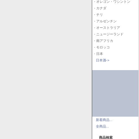
- オレゴン・ワシントン
- カナダ
- チリ
- アルゼンチン
- オーストラリア
- ニュージーランド
- 南アフリカ
- モロッコ
- 日本
日本酒->
新着商品...
全商品...
商品検索