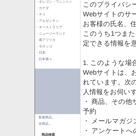
- オレゴン・ワシントン
このプライバシ
- カナダ
Webサイトのサ
- チリ
- アルゼンチン
お客様の氏名、住所
- オーストラリア
このうち1つまた
- ニュージーランド
- 南アフリカ
定できる情報を
- モロッコ
- 日本
日本酒->
1. このような
Webサイトは、
れています。次
人情報をお伺い
・ 商品、その他
予約
新着商品...
・ メールマガジ
全商品...
・ アンケートへ
商品検索