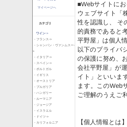
■Webサイトに
マイページへ
ウェブサイト「
性を認識し、 そ
カテゴリ
的責務であると
ワイン
->
平野屋」は個人
- フランス->
- シャンパン・ヴァンムスー-
以下のプライバ
>
の保護に努め、
- イタリア->
- スペイン->
会社平野屋」が運
- ポルトガル
イト」といいま
- イギリス
- オーストリア
ます。このWeb
- ブルガリア
- ハンガリー
ご理解のうえご
- ルーマニア
- ジョージア
- イスラエル
- ドイツ->
【個人情報とは
- カリフォルニア