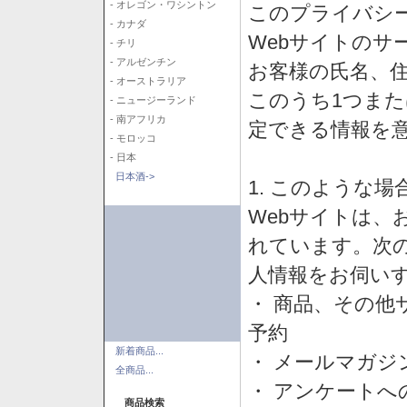
- オレゴン・ワシントン
このプライバシ
- カナダ
Webサイトのサ
- チリ
- アルゼンチン
お客様の氏名、住所
- オーストラリア
このうち1つまた
- ニュージーランド
- 南アフリカ
定できる情報を
- モロッコ
- 日本
日本酒->
1. このような
Webサイトは、
れています。次
人情報をお伺い
・ 商品、その他
予約
新着商品...
・ メールマガジ
全商品...
・ アンケートへ
商品検索