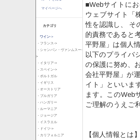
■Webサイトに
マイページへ
ウェブサイト「
性を認識し、 そ
カテゴリ
的責務であると
ワイン
->
平野屋」は個人
- フランス->
- シャンパン・ヴァンムスー-
以下のプライバ
>
の保護に努め、
- イタリア->
- スペイン->
会社平野屋」が運
- ポルトガル
イト」といいま
- イギリス
- オーストリア
ます。このWeb
- ブルガリア
- ハンガリー
ご理解のうえご
- ルーマニア
- ジョージア
- イスラエル
- ドイツ->
【個人情報とは
- カリフォルニア