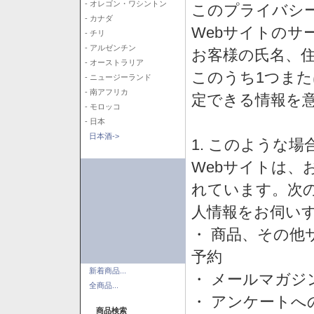
- オレゴン・ワシントン
このプライバシ
- カナダ
Webサイトのサ
- チリ
- アルゼンチン
お客様の氏名、住所
- オーストラリア
このうち1つまた
- ニュージーランド
- 南アフリカ
定できる情報を
- モロッコ
- 日本
日本酒->
1. このような
Webサイトは、
れています。次
人情報をお伺い
・ 商品、その他
予約
新着商品...
・ メールマガジ
全商品...
・ アンケートへ
商品検索