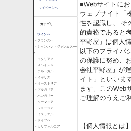
■Webサイトに
マイページへ
ウェブサイト「
性を認識し、 そ
カテゴリ
的責務であると
ワイン
->
平野屋」は個人
- フランス->
- シャンパン・ヴァンムスー-
以下のプライバ
>
の保護に努め、
- イタリア->
- スペイン->
会社平野屋」が運
- ポルトガル
イト」といいま
- イギリス
- オーストリア
ます。このWeb
- ブルガリア
- ハンガリー
ご理解のうえご
- ルーマニア
- ジョージア
- イスラエル
- ドイツ->
【個人情報とは
- カリフォルニア