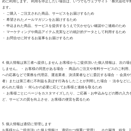
めに利用します。 利用を停止したい場合は、いつでもウェブサイト「株式会社平
ます。
・ ご購入・ご注文された商品、サービスをお届けするため
・ 希望されたメールマガジンをお届けするため
・ 申込まれた商品、サービスを提供するうえで欠かせない確認やご連絡のため
・ マーケティングや商品アイテム充実などの統計的データとして利用するため
・ お問合せに対するお返事をお届けするため
4. 個人情報は第三者へ提供しません お客様からご提供頂いた個人情報は、次の
しません。 ・ お客様の同意がある場合 ・ 商品のご注文や有料サービスのご利用
への応募などで業務を代理店、運送業者、決済業者などに委託する場合 ・ 会員
者）または第三者に不利益を及ぼす行為をしたことが判明した場合 ・ 法令など
められた場合 ・ 何らかの必要に応じてお客様と連絡を取るため
・ お客様ごとにページをカスタマイズしたり、ご応募・お申込みなどの際の入力
ど、サービスの質を向上させ、お客様の便宜を図るため
5. 個人情報は適切に管理します
お客様からご提供頂いた個人情報は、適切かつ慎重に管理し、 その漏洩、紛失、