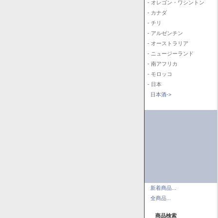
- オレゴン・ワシントン
- カナダ
- チリ
- アルゼンチン
- オーストラリア
- ニュージーランド
- 南アフリカ
- モロッコ
- 日本
日本酒->
新着商品...
全商品...
商品検索