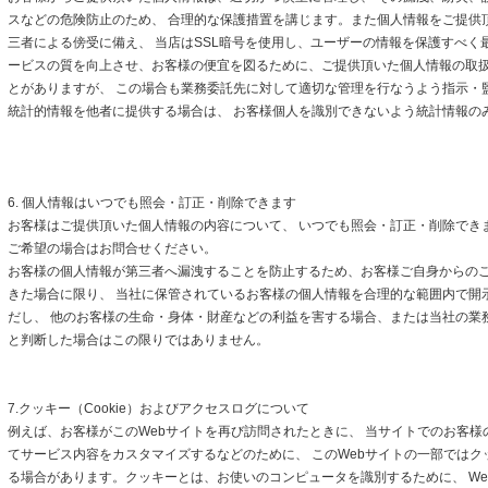
スなどの危険防止のため、 合理的な保護措置を講じます。また個人情報をご提供
三者による傍受に備え、 当店はSSL暗号を使用し、ユーザーの情報を保護すべく
ービスの質を向上させ、お客様の便宜を図るために、ご提供頂いた個人情報の取
とがありますが、 この場合も業務委託先に対して適切な管理を行なうよう指示・
統計的情報を他者に提供する場合は、 お客様個人を識別できないよう統計情報の
6. 個人情報はいつでも照会・訂正・削除できます
お客様はご提供頂いた個人情報の内容について、 いつでも照会・訂正・削除でき
ご希望の場合はお問合せください。
お客様の個人情報が第三者へ漏洩することを防止するため、お客様ご自身からの
きた場合に限り、 当社に保管されているお客様の個人情報を合理的な範囲内で開
だし、 他のお客様の生命・身体・財産などの利益を害する場合、または当社の業
と判断した場合はこの限りではありません。
7.クッキー（Cookie）およびアクセスログについて
例えば、お客様がこのWebサイトを再び訪問されたときに、 当サイトでのお客様
てサービス内容をカスタマイズするなどのために、 このWebサイトの一部ではクッキ
る場合があります。クッキーとは、お使いのコンピュータを識別するために、 We