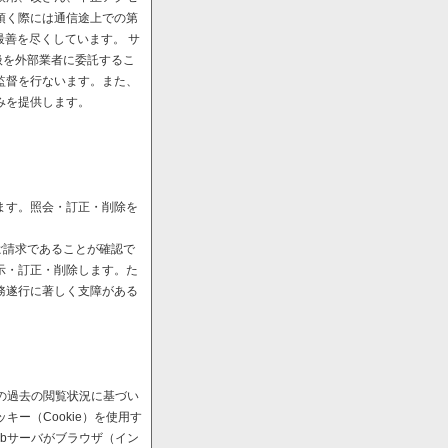
頂く際には通信途上での第
最善を尽くしています。 サ
扱を外部業者に委託するこ
監督を行ないます。また、
みを提供します。
ます。照会・訂正・削除を
ご請求であることが確認で
示・訂正・削除します。た
務遂行に著しく支障がある
の過去の閲覧状況に基づい
ー（Cookie）を使用す
bサーバがブラウザ（イン