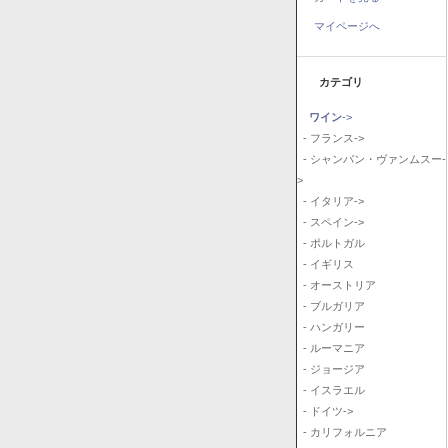
マイページへ
カテゴリ
ワイン
->
- フランス->
- シャンパン・ヴァンムスー-
>
- イタリア->
- スペイン->
- ポルトガル
- イギリス
- オーストリア
- ブルガリア
- ハンガリー
- ルーマニア
- ジョージア
- イスラエル
- ドイツ->
- カリフォルニア