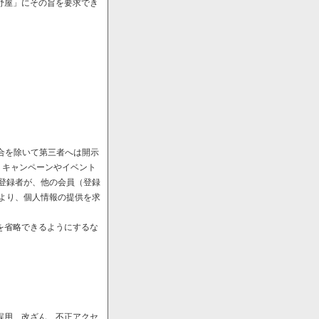
野屋」にその旨を要求でき
場合を除いて第三者へは開示
、キャンペーンやイベント
や登録者が、他の会員（登録
により、個人情報の提供を求
を省略できるようにするな
誤用、改ざん、不正アクセ