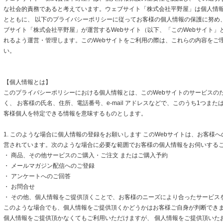
な社会的責務であると考えています。ウェブサイト「株式会社平野屋」は個人情
とともに、 以下のプライバシーポリシーに従ってお客様の個人情報の保護に努め
ブサイト「株式会社平野屋」が運営するWebサイト（以下、「このWebサイト」
れるよう運営・管理します。このWebサイトをご利用の際は、これらの内容をご
い。
【個人情報とは】
このプライバシーポリシーにおける個人情報とは、このWebサイトのサービスの
く、 お客様の氏名、住所、電話番号、e-mail アドレスなどで、このうち1つまた
客様個人を特定できる情報を意味するものとします。
1. このような場合に個人情報の登録をお願いします このWebサイトは、お客様
営されています。次のような場合に必要な範囲でお客様の個人情報をお伺いする
・ 商品、その他サービスのご購入・ご注文 またはご購入予約
・ メールマガジン配信へのご登録
・ アンケートへのご回答
・ お問合せ
・ その他、個人情報をご提供頂くことで、お客様のニーズにより合ったサービス
このような場合でも、個人情報をご提供頂くかどうかはお客様ご自身が判断できます
個人情報をご提供頂かなくてもご利用いただけますが、 個人情報をご提供頂いた