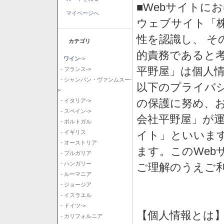
■Webサイトに
マイページへ
ウェブサイト「
性を認識し、 そ
カテゴリ
的責務であると
ワイン
->
平野屋」は個人
- フランス->
- シャンパン・ヴァンムスー-
以下のプライバ
>
の保護に努め、
- イタリア->
- スペイン->
会社平野屋」が運
- ポルトガル
イト」といいま
- イギリス
- オーストリア
ます。このWeb
- ブルガリア
- ハンガリー
ご理解のうえご
- ルーマニア
- ジョージア
- イスラエル
- ドイツ->
【個人情報とは
- カリフォルニア