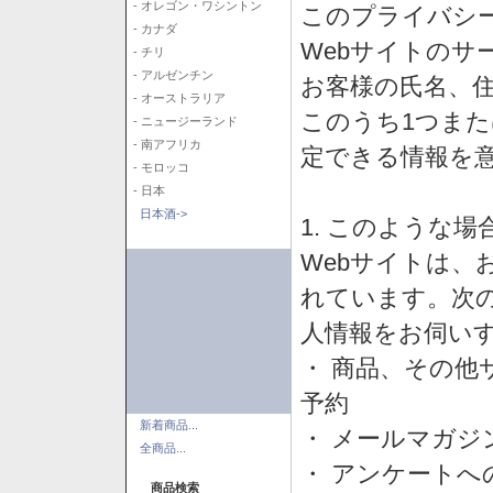
- オレゴン・ワシントン
このプライバシ
- カナダ
Webサイトのサ
- チリ
- アルゼンチン
お客様の氏名、住所
- オーストラリア
このうち1つまた
- ニュージーランド
- 南アフリカ
定できる情報を
- モロッコ
- 日本
日本酒->
1. このような
Webサイトは、
れています。次
人情報をお伺い
・ 商品、その他
予約
新着商品...
・ メールマガジ
全商品...
・ アンケートへ
商品検索