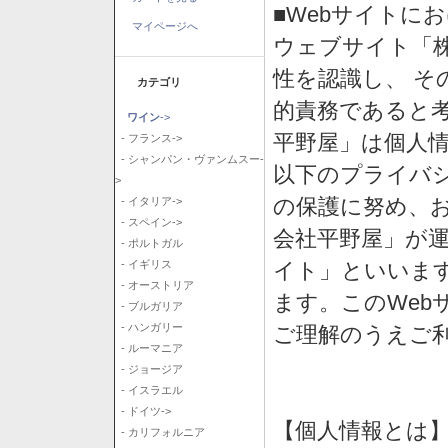
■Webサイトに
マイページへ
ウェブサイト「
性を認識し、 そ
カテゴリ
的責務であると
ワイン
->
平野屋」は個人
- フランス->
- シャンパン・ヴァンムスー-
以下のプライバ
>
の保護に努め、
- イタリア->
- スペイン->
会社平野屋」が運
- ポルトガル
イト」といいま
- イギリス
- オーストリア
ます。このWeb
- ブルガリア
- ハンガリー
ご理解のうえご
- ルーマニア
- ジョージア
- イスラエル
- ドイツ->
【個人情報とは
- カリフォルニア