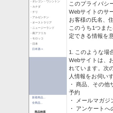
- オレゴン・ワシントン
このプライバシ
- カナダ
Webサイトのサ
- チリ
- アルゼンチン
お客様の氏名、住所
- オーストラリア
このうち1つまた
- ニュージーランド
- 南アフリカ
定できる情報を
- モロッコ
- 日本
日本酒->
1. このような
Webサイトは、
れています。次
人情報をお伺い
・ 商品、その他
予約
新着商品...
・ メールマガジ
全商品...
・ アンケートへ
商品検索