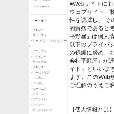
■Webサイトに
マイページへ
ウェブサイト「
性を認識し、 そ
カテゴリ
的責務であると
ワイン
->
平野屋」は個人
- フランス->
- シャンパン・ヴァンムスー-
以下のプライバ
>
の保護に努め、
- イタリア->
- スペイン->
会社平野屋」が運
- ポルトガル
イト」といいま
- イギリス
- オーストリア
ます。このWeb
- ブルガリア
- ハンガリー
ご理解のうえご
- ルーマニア
- ジョージア
- イスラエル
- ドイツ->
【個人情報とは
- カリフォルニア