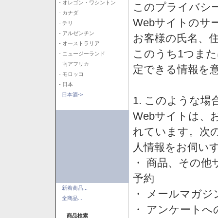
- オレゴン・ワシントン
このプライバシ
- カナダ
Webサイトのサ
- チリ
- アルゼンチン
お客様の氏名、住所
- オーストラリア
このうち1つまた
- ニュージーランド
- 南アフリカ
定できる情報を
- モロッコ
- 日本
日本酒->
1. このような
Webサイトは、
れています。次
人情報をお伺い
・ 商品、その他
予約
新着商品...
・ メールマガジ
全商品...
・ アンケートへ
商品検索