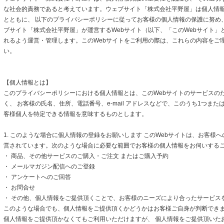
な社会的責務であると考えています。ウェブサイト「株式会社平野屋」は個人情
とともに、 以下のプライバシーポリシーに従ってお客様の個人情報の保護に努め
ブサイト「株式会社平野屋」が運営するWebサイト（以下、「このWebサイト」
れるよう運営・管理します。このWebサイトをご利用の際は、これらの内容をご
い。
【個人情報とは】
このプライバシーポリシーにおける個人情報とは、このWebサイトのサービスの
く、 お客様の氏名、住所、電話番号、e-mail アドレスなどで、このうち1つまた
客様個人を特定できる情報を意味するものとします。
1. このような場合に個人情報の登録をお願いします このWebサイトは、お客様
営されています。次のような場合に必要な範囲でお客様の個人情報をお伺いする
・ 商品、その他サービスのご購入・ご注文 またはご購入予約
・ メールマガジン配信へのご登録
・ アンケートへのご回答
・ お問合せ
・ その他、個人情報をご提供頂くことで、お客様のニーズにより合ったサービス
このような場合でも、個人情報をご提供頂くかどうかはお客様ご自身が判断できます
個人情報をご提供頂かなくてもご利用いただけますが、 個人情報をご提供頂いた