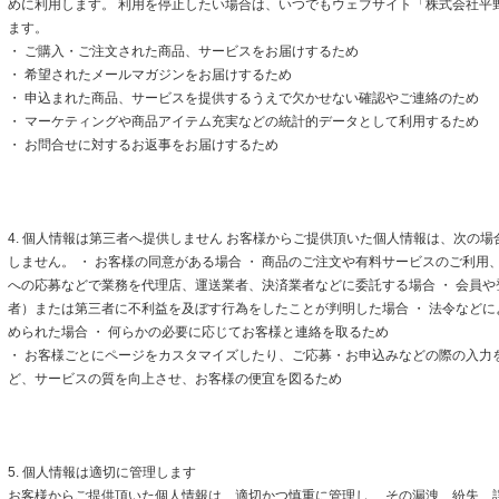
めに利用します。 利用を停止したい場合は、いつでもウェブサイト「株式会社平
ます。
・ ご購入・ご注文された商品、サービスをお届けするため
・ 希望されたメールマガジンをお届けするため
・ 申込まれた商品、サービスを提供するうえで欠かせない確認やご連絡のため
・ マーケティングや商品アイテム充実などの統計的データとして利用するため
・ お問合せに対するお返事をお届けするため
4. 個人情報は第三者へ提供しません お客様からご提供頂いた個人情報は、次の
しません。 ・ お客様の同意がある場合 ・ 商品のご注文や有料サービスのご利用
への応募などで業務を代理店、運送業者、決済業者などに委託する場合 ・ 会員
者）または第三者に不利益を及ぼす行為をしたことが判明した場合 ・ 法令など
められた場合 ・ 何らかの必要に応じてお客様と連絡を取るため
・ お客様ごとにページをカスタマイズしたり、ご応募・お申込みなどの際の入力
ど、サービスの質を向上させ、お客様の便宜を図るため
5. 個人情報は適切に管理します
お客様からご提供頂いた個人情報は、適切かつ慎重に管理し、 その漏洩、紛失、