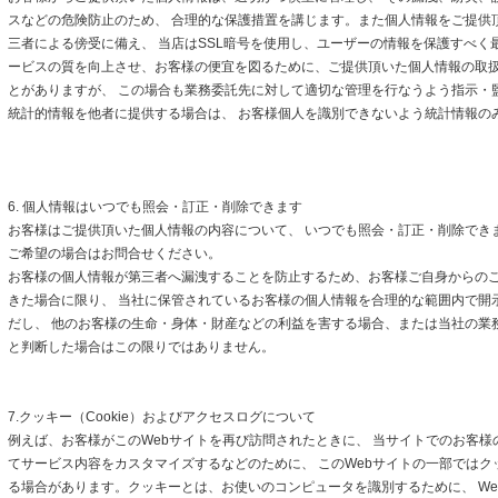
スなどの危険防止のため、 合理的な保護措置を講じます。また個人情報をご提供
三者による傍受に備え、 当店はSSL暗号を使用し、ユーザーの情報を保護すべく
ービスの質を向上させ、お客様の便宜を図るために、ご提供頂いた個人情報の取
とがありますが、 この場合も業務委託先に対して適切な管理を行なうよう指示・
統計的情報を他者に提供する場合は、 お客様個人を識別できないよう統計情報の
6. 個人情報はいつでも照会・訂正・削除できます
お客様はご提供頂いた個人情報の内容について、 いつでも照会・訂正・削除でき
ご希望の場合はお問合せください。
お客様の個人情報が第三者へ漏洩することを防止するため、お客様ご自身からの
きた場合に限り、 当社に保管されているお客様の個人情報を合理的な範囲内で開
だし、 他のお客様の生命・身体・財産などの利益を害する場合、または当社の業
と判断した場合はこの限りではありません。
7.クッキー（Cookie）およびアクセスログについて
例えば、お客様がこのWebサイトを再び訪問されたときに、 当サイトでのお客様
てサービス内容をカスタマイズするなどのために、 このWebサイトの一部ではクッキ
る場合があります。クッキーとは、お使いのコンピュータを識別するために、 We