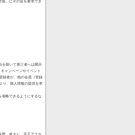
野屋」にその旨を要求でき
場合を除いて第三者へは開示
、キャンペーンやイベント
や登録者が、他の会員（登録
により、個人情報の提供を求
を省略できるようにするな
誤用、改ざん、不正アクセ