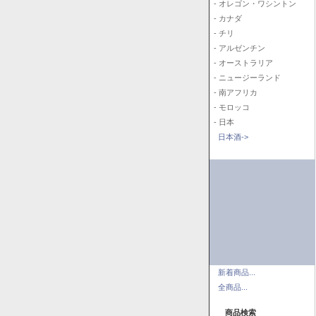
- オレゴン・ワシントン
- カナダ
- チリ
- アルゼンチン
- オーストラリア
- ニュージーランド
- 南アフリカ
- モロッコ
- 日本
日本酒->
新着商品...
全商品...
商品検索