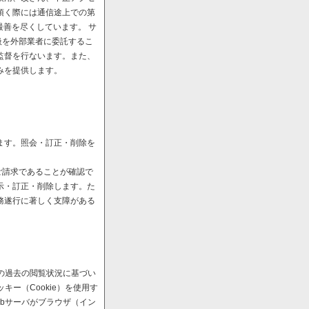
頂く際には通信途上での第
最善を尽くしています。 サ
扱を外部業者に委託するこ
監督を行ないます。また、
みを提供します。
ます。照会・訂正・削除を
ご請求であることが確認で
示・訂正・削除します。た
務遂行に著しく支障がある
の過去の閲覧状況に基づい
ー（Cookie）を使用す
bサーバがブラウザ（イン