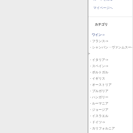
マイページへ
カテゴリ
ワイン
->
- フランス->
- シャンパン・ヴァンムスー-
>
- イタリア->
- スペイン->
- ポルトガル
- イギリス
- オーストリア
- ブルガリア
- ハンガリー
- ルーマニア
- ジョージア
- イスラエル
- ドイツ->
- カリフォルニア