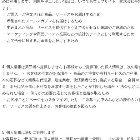
めに利用します。 利用を停止したい場合は、いつでもウェブサイト「株式会社平
ます。
・ ご購入・ご注文された商品、サービスをお届けするため
・ 希望されたメールマガジンをお届けするため
・ 申込まれた商品、サービスを提供するうえで欠かせない確認やご連絡のため
・ マーケティングや商品アイテム充実などの統計的データとして利用するため
・ お問合せに対するお返事をお届けするため
4. 個人情報は第三者へ提供しません お客様からご提供頂いた個人情報は、次の
しません。 ・ お客様の同意がある場合 ・ 商品のご注文や有料サービスのご利用
への応募などで業務を代理店、運送業者、決済業者などに委託する場合 ・ 会員
者）または第三者に不利益を及ぼす行為をしたことが判明した場合 ・ 法令など
められた場合 ・ 何らかの必要に応じてお客様と連絡を取るため
・ お客様ごとにページをカスタマイズしたり、ご応募・お申込みなどの際の入力
ど、サービスの質を向上させ、お客様の便宜を図るため
5. 個人情報は適切に管理します
お客様からご提供頂いた個人情報は、適切かつ慎重に管理し、 その漏洩、紛失、