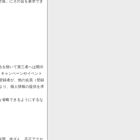
野屋」にその旨を要求でき
場合を除いて第三者へは開示
、キャンペーンやイベント
や登録者が、他の会員（登録
により、個人情報の提供を求
を省略できるようにするな
誤用、改ざん、不正アクセ