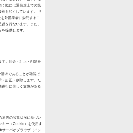
頂く際には通信途上での第
最善を尽くしています。 サ
扱を外部業者に委託するこ
監督を行ないます。また、
みを提供します。
ます。照会・訂正・削除を
ご請求であることが確認で
示・訂正・削除します。た
務遂行に著しく支障がある
の過去の閲覧状況に基づい
ー（Cookie）を使用す
bサーバがブラウザ（イン