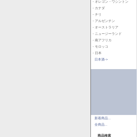
- オレゴン・ワシントン
- カナダ
- チリ
- アルゼンチン
- オーストラリア
- ニュージーランド
- 南アフリカ
- モロッコ
- 日本
日本酒->
新着商品...
全商品...
商品検索