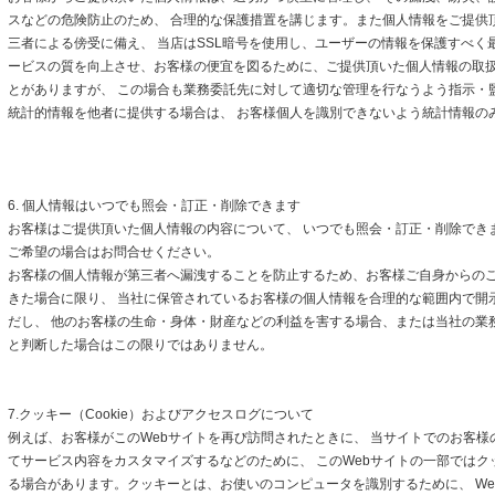
スなどの危険防止のため、 合理的な保護措置を講じます。また個人情報をご提供
三者による傍受に備え、 当店はSSL暗号を使用し、ユーザーの情報を保護すべく
ービスの質を向上させ、お客様の便宜を図るために、ご提供頂いた個人情報の取
とがありますが、 この場合も業務委託先に対して適切な管理を行なうよう指示・
統計的情報を他者に提供する場合は、 お客様個人を識別できないよう統計情報の
6. 個人情報はいつでも照会・訂正・削除できます
お客様はご提供頂いた個人情報の内容について、 いつでも照会・訂正・削除でき
ご希望の場合はお問合せください。
お客様の個人情報が第三者へ漏洩することを防止するため、お客様ご自身からの
きた場合に限り、 当社に保管されているお客様の個人情報を合理的な範囲内で開
だし、 他のお客様の生命・身体・財産などの利益を害する場合、または当社の業
と判断した場合はこの限りではありません。
7.クッキー（Cookie）およびアクセスログについて
例えば、お客様がこのWebサイトを再び訪問されたときに、 当サイトでのお客様
てサービス内容をカスタマイズするなどのために、 このWebサイトの一部ではクッキ
る場合があります。クッキーとは、お使いのコンピュータを識別するために、 We