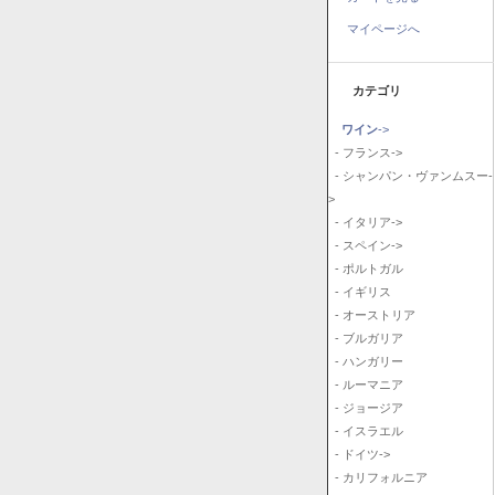
マイページへ
カテゴリ
ワイン
->
- フランス->
- シャンパン・ヴァンムスー-
>
- イタリア->
- スペイン->
- ポルトガル
- イギリス
- オーストリア
- ブルガリア
- ハンガリー
- ルーマニア
- ジョージア
- イスラエル
- ドイツ->
- カリフォルニア