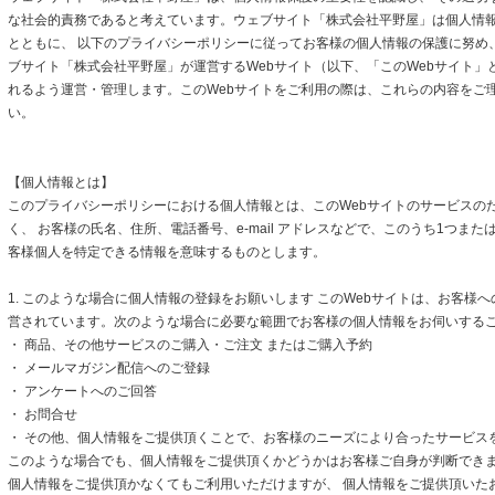
な社会的責務であると考えています。ウェブサイト「株式会社平野屋」は個人情
とともに、 以下のプライバシーポリシーに従ってお客様の個人情報の保護に努め
ブサイト「株式会社平野屋」が運営するWebサイト（以下、「このWebサイト」
れるよう運営・管理します。このWebサイトをご利用の際は、これらの内容をご
い。
【個人情報とは】
このプライバシーポリシーにおける個人情報とは、このWebサイトのサービスの
く、 お客様の氏名、住所、電話番号、e-mail アドレスなどで、このうち1つまた
客様個人を特定できる情報を意味するものとします。
1. このような場合に個人情報の登録をお願いします このWebサイトは、お客様
営されています。次のような場合に必要な範囲でお客様の個人情報をお伺いする
・ 商品、その他サービスのご購入・ご注文 またはご購入予約
・ メールマガジン配信へのご登録
・ アンケートへのご回答
・ お問合せ
・ その他、個人情報をご提供頂くことで、お客様のニーズにより合ったサービス
このような場合でも、個人情報をご提供頂くかどうかはお客様ご自身が判断できます
個人情報をご提供頂かなくてもご利用いただけますが、 個人情報をご提供頂いた