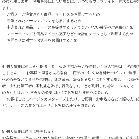
めに利用します。 利用を停止したい場合は、いつでもウェブサイト「株式会社平
ます。
・ ご購入・ご注文された商品、サービスをお届けするため
・ 希望されたメールマガジンをお届けするため
・ 申込まれた商品、サービスを提供するうえで欠かせない確認やご連絡のため
・ マーケティングや商品アイテム充実などの統計的データとして利用するため
・ お問合せに対するお返事をお届けするため
4. 個人情報は第三者へ提供しません お客様からご提供頂いた個人情報は、次の
しません。 ・ お客様の同意がある場合 ・ 商品のご注文や有料サービスのご利用
への応募などで業務を代理店、運送業者、決済業者などに委託する場合 ・ 会員
者）または第三者に不利益を及ぼす行為をしたことが判明した場合 ・ 法令など
められた場合 ・ 何らかの必要に応じてお客様と連絡を取るため
・ お客様ごとにページをカスタマイズしたり、ご応募・お申込みなどの際の入力
ど、サービスの質を向上させ、お客様の便宜を図るため
5. 個人情報は適切に管理します
お客様からご提供頂いた個人情報は、適切かつ慎重に管理し、 その漏洩、紛失、