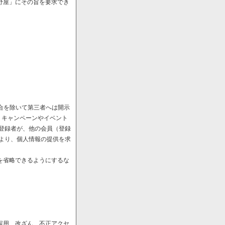
野屋」にその旨を要求でき
場合を除いて第三者へは開示
、キャンペーンやイベント
や登録者が、他の会員（登録
により、個人情報の提供を求
を省略できるようにするな
誤用、改ざん、不正アクセ