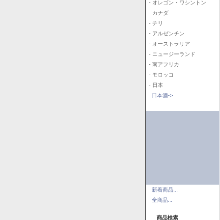
- オレゴン・ワシントン
- カナダ
- チリ
- アルゼンチン
- オーストラリア
- ニュージーランド
- 南アフリカ
- モロッコ
- 日本
日本酒->
新着商品...
全商品...
商品検索