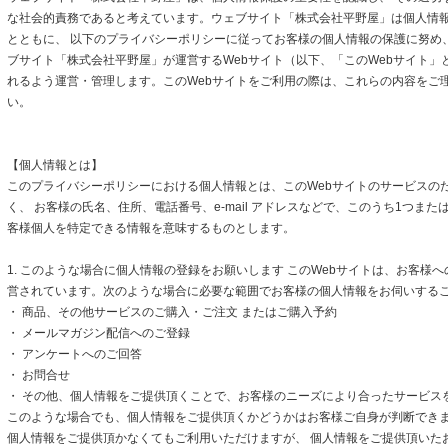
な社会的責務であると考えています。ウェブサイト「株式会社平野屋」は個人情
とともに、 以下のプライバシーポリシーに従ってお客様の個人情報の保護に努め
ブサイト「株式会社平野屋」が運営するWebサイト（以下、「このWebサイト」
れるよう運営・管理します。このWebサイトをご利用の際は、これらの内容をご
い。
【個人情報とは】
このプライバシーポリシーにおける個人情報とは、このWebサイトのサービスの
く、 お客様の氏名、住所、電話番号、e-mail アドレスなどで、このうち1つまた
客様個人を特定できる情報を意味するものとします。
1. このような場合に個人情報の登録をお願いします このWebサイトは、お客様
営されています。次のような場合に必要な範囲でお客様の個人情報をお伺いする
・ 商品、その他サービスのご購入・ご注文 またはご購入予約
・ メールマガジン配信へのご登録
・ アンケートへのご回答
・ お問合せ
・ その他、個人情報をご提供頂くことで、お客様のニーズにより合ったサービス
このような場合でも、個人情報をご提供頂くかどうかはお客様ご自身が判断できます
個人情報をご提供頂かなくてもご利用いただけますが、 個人情報をご提供頂いた