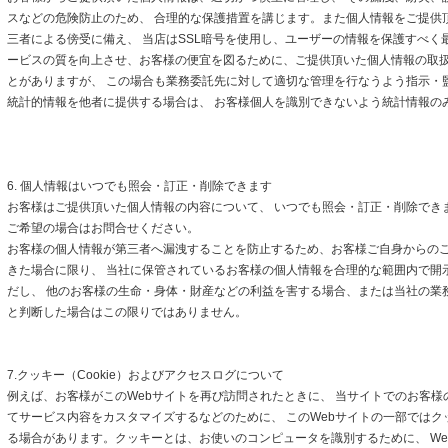
スなどの危険防止のため、 合理的な保護措置を講じます。また個人情報をご提供
三者による傍受に備え、 当店はSSL暗号を使用し、ユーザーの情報を保護すべく
ービスの質を向上させ、お客様の便宜を図るために、ご提供頂いた個人情報の取
とがありますが、 この場合も業務委託先に対して適切な管理を行なうよう指示・
統計的情報を他者に提供する場合は、 お客様個人を識別できないよう統計情報の
6. 個人情報はいつでも照会・訂正・削除できます
お客様はご提供頂いた個人情報の内容について、 いつでも照会・訂正・削除でき
ご希望の場合はお問合せください。
お客様の個人情報が第三者へ漏洩することを防止するため、お客様ご自身からの
きた場合に限り、 当社に保管されているお客様の個人情報を合理的な範囲内で開
だし、 他のお客様の生命・身体・財産などの利益を害する場合、または当社の業
と判断した場合はこの限りではありません。
7.クッキー（Cookie）およびアクセスログについて
例えば、お客様がこのWebサイトを再び訪問されたときに、 当サイトでのお客様
てサービス内容をカスタマイズするなどのために、 このWebサイトの一部ではクッキ
る場合があります。クッキーとは、お使いのコンピュータを識別するために、 We