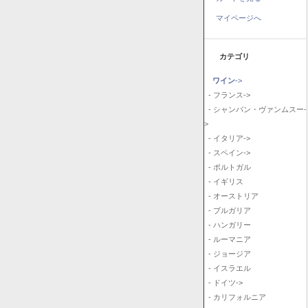
マイページへ
カテゴリ
ワイン
->
- フランス->
- シャンパン・ヴァンムスー-
>
- イタリア->
- スペイン->
- ポルトガル
- イギリス
- オーストリア
- ブルガリア
- ハンガリー
- ルーマニア
- ジョージア
- イスラエル
- ドイツ->
- カリフォルニア