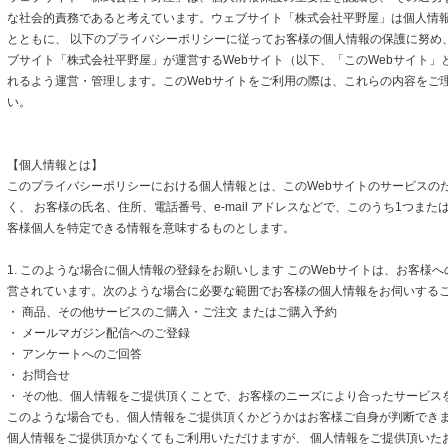
な社会的責務であると考えています。ウェブサイト「株式会社平野屋」は個人情
とともに、 以下のプライバシーポリシーに従ってお客様の個人情報の保護に努め
ブサイト「株式会社平野屋」が運営するWebサイト（以下、「このWebサイト」
れるよう運営・管理します。このWebサイトをご利用の際は、これらの内容をご
い。
【個人情報とは】
このプライバシーポリシーにおける個人情報とは、このWebサイトのサービスの
く、 お客様の氏名、住所、電話番号、e-mail アドレスなどで、このうち1つまた
客様個人を特定できる情報を意味するものとします。
1. このような場合に個人情報の登録をお願いします このWebサイトは、お客様
営されています。次のような場合に必要な範囲でお客様の個人情報をお伺いする
・ 商品、その他サービスのご購入・ご注文 またはご購入予約
・ メールマガジン配信へのご登録
・ アンケートへのご回答
・ お問合せ
・ その他、個人情報をご提供頂くことで、お客様のニーズにより合ったサービス
このような場合でも、個人情報をご提供頂くかどうかはお客様ご自身が判断できます
個人情報をご提供頂かなくてもご利用いただけますが、 個人情報をご提供頂いた