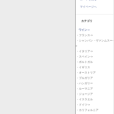
マイページへ
カテゴリ
ワイン
->
- フランス->
- シャンパン・ヴァンムスー-
>
- イタリア->
- スペイン->
- ポルトガル
- イギリス
- オーストリア
- ブルガリア
- ハンガリー
- ルーマニア
- ジョージア
- イスラエル
- ドイツ->
- カリフォルニア