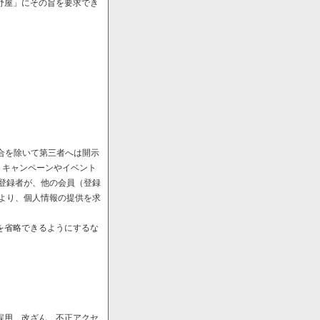
野屋」にその旨を要求でき
場合を除いて第三者へは開示
、キャンペーンやイベント
や登録者が、他の会員（登録
により、個人情報の提供を求
を省略できるようにするな
誤用、改ざん、不正アクセ