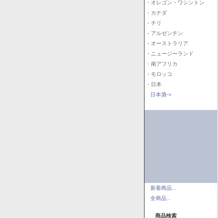
- オレゴン・ワシントン
- カナダ
- チリ
- アルゼンチン
- オーストラリア
- ニュージーランド
- 南アフリカ
- モロッコ
- 日本
日本酒->
新着商品...
全商品...
商品検索