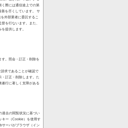
頂く際には通信途上での第
最善を尽くしています。 サ
扱を外部業者に委託するこ
監督を行ないます。また、
みを提供します。
ます。照会・訂正・削除を
ご請求であることが確認で
示・訂正・削除します。た
務遂行に著しく支障がある
の過去の閲覧状況に基づい
ー（Cookie）を使用す
bサーバがブラウザ（イン