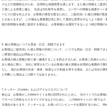
スなどの危険防止のため、 合理的な保護措置を講じます。また個人情報をご提供
三者による傍受に備え、 当店はSSL暗号を使用し、ユーザーの情報を保護すべく
ービスの質を向上させ、お客様の便宜を図るために、ご提供頂いた個人情報の取
とがありますが、 この場合も業務委託先に対して適切な管理を行なうよう指示・
統計的情報を他者に提供する場合は、 お客様個人を識別できないよう統計情報の
6. 個人情報はいつでも照会・訂正・削除できます
お客様はご提供頂いた個人情報の内容について、 いつでも照会・訂正・削除でき
ご希望の場合はお問合せください。
お客様の個人情報が第三者へ漏洩することを防止するため、お客様ご自身からの
きた場合に限り、 当社に保管されているお客様の個人情報を合理的な範囲内で開
だし、 他のお客様の生命・身体・財産などの利益を害する場合、または当社の業
と判断した場合はこの限りではありません。
7.クッキー（Cookie）およびアクセスログについて
例えば、お客様がこのWebサイトを再び訪問されたときに、 当サイトでのお客様
てサービス内容をカスタマイズするなどのために、 このWebサイトの一部ではクッキ
る場合があります。クッキーとは、お使いのコンピュータを識別するために、 We