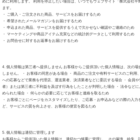
めに利用します。 利用を停止したい場合は、いつでもウェブサイト「株式会社平
ます。
・ ご購入・ご注文された商品、サービスをお届けするため
・ 希望されたメールマガジンをお届けするため
・ 申込まれた商品、サービスを提供するうえで欠かせない確認やご連絡のため
・ マーケティングや商品アイテム充実などの統計的データとして利用するため
・ お問合せに対するお返事をお届けするため
4. 個人情報は第三者へ提供しません お客様からご提供頂いた個人情報は、次の
しません。 ・ お客様の同意がある場合 ・ 商品のご注文や有料サービスのご利用
への応募などで業務を代理店、運送業者、決済業者などに委託する場合 ・ 会員
者）または第三者に不利益を及ぼす行為をしたことが判明した場合 ・ 法令など
められた場合 ・ 何らかの必要に応じてお客様と連絡を取るため
・ お客様ごとにページをカスタマイズしたり、ご応募・お申込みなどの際の入力
ど、サービスの質を向上させ、お客様の便宜を図るため
5. 個人情報は適切に管理します
お客様からご提供頂いた個人情報は、適切かつ慎重に管理し、 その漏洩、紛失、