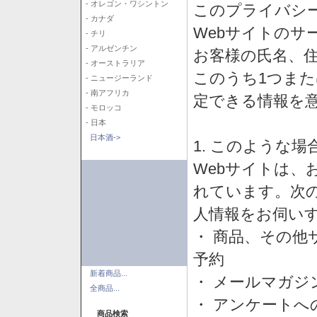
- オレゴン・ワシントン
このプライバシ
- カナダ
Webサイトのサ
- チリ
- アルゼンチン
お客様の氏名、住所
- オーストラリア
このうち1つまた
- ニュージーランド
- 南アフリカ
定できる情報を
- モロッコ
- 日本
日本酒->
1. このような
Webサイトは、
れています。次
人情報をお伺い
・ 商品、その他
予約
新着商品...
・ メールマガジ
全商品...
・ アンケートへ
商品検索