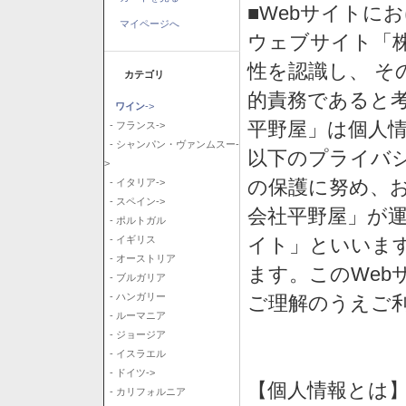
■Webサイトに
マイページへ
ウェブサイト「
性を認識し、 そ
カテゴリ
的責務であると
ワイン
->
平野屋」は個人
- フランス->
- シャンパン・ヴァンムスー-
以下のプライバ
>
の保護に努め、
- イタリア->
- スペイン->
会社平野屋」が運
- ポルトガル
イト」といいま
- イギリス
- オーストリア
ます。このWeb
- ブルガリア
- ハンガリー
ご理解のうえご
- ルーマニア
- ジョージア
- イスラエル
- ドイツ->
【個人情報とは
- カリフォルニア