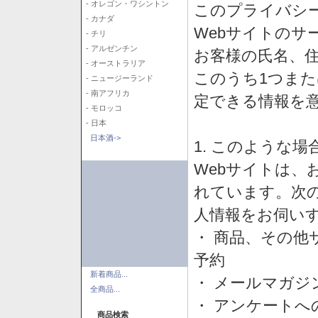
- オレゴン・ワシントン
このプライバシ
- カナダ
Webサイトのサ
- チリ
- アルゼンチン
お客様の氏名、住所
- オーストラリア
このうち1つまた
- ニュージーランド
- 南アフリカ
定できる情報を
- モロッコ
- 日本
日本酒->
1. このような
Webサイトは、
れています。次
人情報をお伺い
・ 商品、その他
予約
新着商品...
・ メールマガジ
全商品...
・ アンケートへ
商品検索