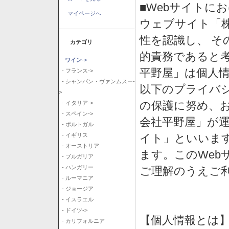
■Webサイトに
マイページへ
ウェブサイト「
性を認識し、 そ
カテゴリ
的責務であると
ワイン
->
平野屋」は個人
- フランス->
- シャンパン・ヴァンムスー-
以下のプライバ
>
の保護に努め、
- イタリア->
- スペイン->
会社平野屋」が運
- ポルトガル
イト」といいま
- イギリス
- オーストリア
ます。このWeb
- ブルガリア
- ハンガリー
ご理解のうえご
- ルーマニア
- ジョージア
- イスラエル
- ドイツ->
【個人情報とは
- カリフォルニア