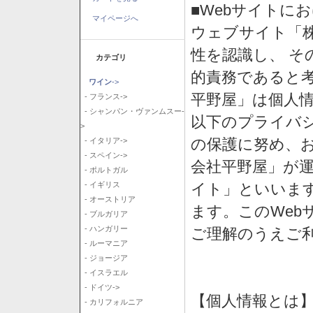
■Webサイトに
マイページへ
ウェブサイト「
性を認識し、 そ
カテゴリ
的責務であると
ワイン
->
平野屋」は個人
- フランス->
- シャンパン・ヴァンムスー-
以下のプライバ
>
の保護に努め、
- イタリア->
- スペイン->
会社平野屋」が運
- ポルトガル
イト」といいま
- イギリス
- オーストリア
ます。このWeb
- ブルガリア
- ハンガリー
ご理解のうえご
- ルーマニア
- ジョージア
- イスラエル
- ドイツ->
【個人情報とは
- カリフォルニア