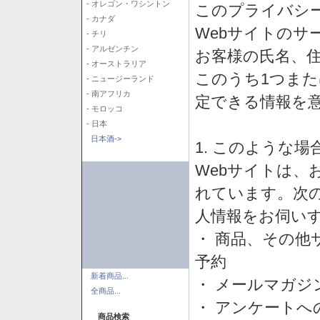
- オレゴン・ワシントン
このプライバシ
- カナダ
Webサイトのサ
- チリ
- アルゼンチン
お客様の氏名、住所
- オーストラリア
このうち1つまた
- ニュージーランド
- 南アフリカ
定できる情報を
- モロッコ
- 日本
日本酒->
1. このような
Webサイトは、
れています。次
人情報をお伺い
・ 商品、その他
予約
新着商品...
・ メールマガジ
全商品...
・ アンケートへ
商品検索