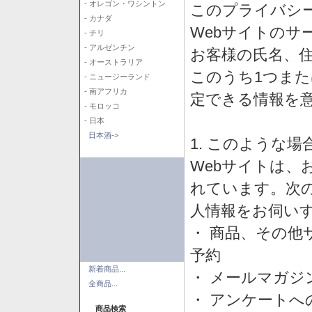
- オレゴン・ワシントン
このプライバシ
- カナダ
Webサイトのサ
- チリ
- アルゼンチン
お客様の氏名、住所
- オーストラリア
このうち1つまた
- ニュージーランド
- 南アフリカ
定できる情報を
- モロッコ
- 日本
日本酒->
1. このような
Webサイトは、
れています。次
人情報をお伺い
・ 商品、その他
予約
新着商品...
・ メールマガジ
全商品...
・ アンケートへ
商品検索