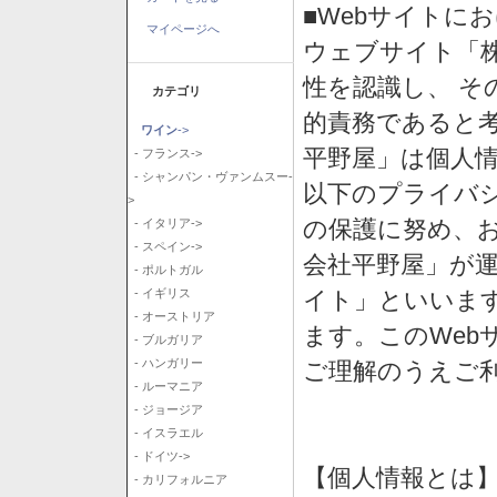
■Webサイトに
マイページへ
ウェブサイト「
性を認識し、 そ
カテゴリ
的責務であると
ワイン
->
平野屋」は個人
- フランス->
- シャンパン・ヴァンムスー-
以下のプライバ
>
の保護に努め、
- イタリア->
- スペイン->
会社平野屋」が運
- ポルトガル
イト」といいま
- イギリス
- オーストリア
ます。このWeb
- ブルガリア
- ハンガリー
ご理解のうえご
- ルーマニア
- ジョージア
- イスラエル
- ドイツ->
【個人情報とは
- カリフォルニア