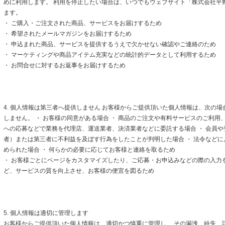
めに利用します。 利用を停止したい場合は、いつでもウェブサイト「株式会社平
ます。
・ ご購入・ご注文された商品、サービスをお届けするため
・ 希望されたメールマガジンをお届けするため
・ 申込まれた商品、サービスを提供するうえで欠かせない確認やご連絡のため
・ マーケティングや商品アイテム充実などの統計的データとして利用するため
・ お問合せに対するお返事をお届けするため
4. 個人情報は第三者へ提供しません お客様からご提供頂いた個人情報は、次の
しません。 ・ お客様の同意がある場合 ・ 商品のご注文や有料サービスのご利用
への応募などで業務を代理店、運送業者、決済業者などに委託する場合 ・ 会員
者）または第三者に不利益を及ぼす行為をしたことが判明した場合 ・ 法令など
められた場合 ・ 何らかの必要に応じてお客様と連絡を取るため
・ お客様ごとにページをカスタマイズしたり、ご応募・お申込みなどの際の入力
ど、サービスの質を向上させ、お客様の便宜を図るため
5. 個人情報は適切に管理します
お客様からご提供頂いた個人情報は、適切かつ慎重に管理し、 その漏洩、紛失、