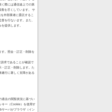
頂く際には通信途上での第
最善を尽くしています。 サ
扱を外部業者に委託するこ
監督を行ないます。また、
みを提供します。
ます。照会・訂正・削除を
ご請求であることが確認で
示・訂正・削除します。た
務遂行に著しく支障がある
の過去の閲覧状況に基づい
ー（Cookie）を使用す
bサーバがブラウザ（イン