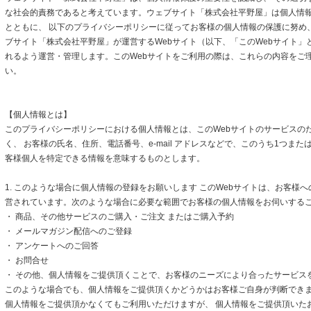
な社会的責務であると考えています。ウェブサイト「株式会社平野屋」は個人情
とともに、 以下のプライバシーポリシーに従ってお客様の個人情報の保護に努め
ブサイト「株式会社平野屋」が運営するWebサイト（以下、「このWebサイト」
れるよう運営・管理します。このWebサイトをご利用の際は、これらの内容をご
い。
【個人情報とは】
このプライバシーポリシーにおける個人情報とは、このWebサイトのサービスの
く、 お客様の氏名、住所、電話番号、e-mail アドレスなどで、このうち1つまた
客様個人を特定できる情報を意味するものとします。
1. このような場合に個人情報の登録をお願いします このWebサイトは、お客様
営されています。次のような場合に必要な範囲でお客様の個人情報をお伺いする
・ 商品、その他サービスのご購入・ご注文 またはご購入予約
・ メールマガジン配信へのご登録
・ アンケートへのご回答
・ お問合せ
・ その他、個人情報をご提供頂くことで、お客様のニーズにより合ったサービス
このような場合でも、個人情報をご提供頂くかどうかはお客様ご自身が判断できます
個人情報をご提供頂かなくてもご利用いただけますが、 個人情報をご提供頂いた