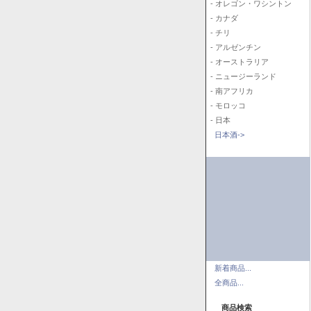
- オレゴン・ワシントン
- カナダ
- チリ
- アルゼンチン
- オーストラリア
- ニュージーランド
- 南アフリカ
- モロッコ
- 日本
日本酒->
新着商品...
全商品...
商品検索