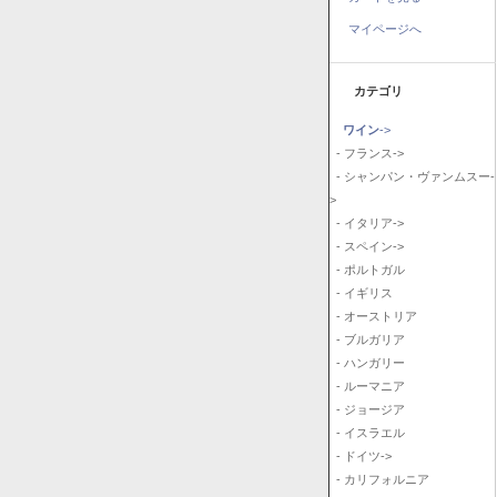
マイページへ
カテゴリ
ワイン
->
- フランス->
- シャンパン・ヴァンムスー-
>
- イタリア->
- スペイン->
- ポルトガル
- イギリス
- オーストリア
- ブルガリア
- ハンガリー
- ルーマニア
- ジョージア
- イスラエル
- ドイツ->
- カリフォルニア