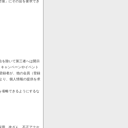
野屋」にその旨を要求でき
場合を除いて第三者へは開示
、キャンペーンやイベント
や登録者が、他の会員（登録
により、個人情報の提供を求
を省略できるようにするな
誤用、改ざん、不正アクセ