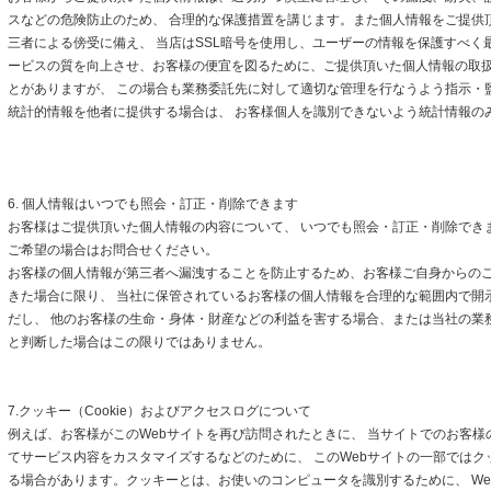
スなどの危険防止のため、 合理的な保護措置を講じます。また個人情報をご提供
三者による傍受に備え、 当店はSSL暗号を使用し、ユーザーの情報を保護すべく
ービスの質を向上させ、お客様の便宜を図るために、ご提供頂いた個人情報の取
とがありますが、 この場合も業務委託先に対して適切な管理を行なうよう指示・
統計的情報を他者に提供する場合は、 お客様個人を識別できないよう統計情報の
6. 個人情報はいつでも照会・訂正・削除できます
お客様はご提供頂いた個人情報の内容について、 いつでも照会・訂正・削除でき
ご希望の場合はお問合せください。
お客様の個人情報が第三者へ漏洩することを防止するため、お客様ご自身からの
きた場合に限り、 当社に保管されているお客様の個人情報を合理的な範囲内で開
だし、 他のお客様の生命・身体・財産などの利益を害する場合、または当社の業
と判断した場合はこの限りではありません。
7.クッキー（Cookie）およびアクセスログについて
例えば、お客様がこのWebサイトを再び訪問されたときに、 当サイトでのお客様
てサービス内容をカスタマイズするなどのために、 このWebサイトの一部ではクッキ
る場合があります。クッキーとは、お使いのコンピュータを識別するために、 We