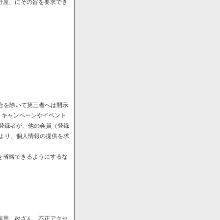
野屋」にその旨を要求でき
場合を除いて第三者へは開示
、キャンペーンやイベント
や登録者が、他の会員（登録
により、個人情報の提供を求
を省略できるようにするな
誤用、改ざん、不正アクセ