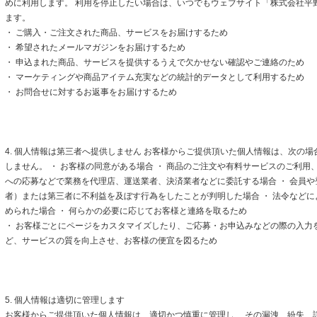
めに利用します。 利用を停止したい場合は、いつでもウェブサイト「株式会社平
ます。
・ ご購入・ご注文された商品、サービスをお届けするため
・ 希望されたメールマガジンをお届けするため
・ 申込まれた商品、サービスを提供するうえで欠かせない確認やご連絡のため
・ マーケティングや商品アイテム充実などの統計的データとして利用するため
・ お問合せに対するお返事をお届けするため
4. 個人情報は第三者へ提供しません お客様からご提供頂いた個人情報は、次の
しません。 ・ お客様の同意がある場合 ・ 商品のご注文や有料サービスのご利用
への応募などで業務を代理店、運送業者、決済業者などに委託する場合 ・ 会員
者）または第三者に不利益を及ぼす行為をしたことが判明した場合 ・ 法令など
められた場合 ・ 何らかの必要に応じてお客様と連絡を取るため
・ お客様ごとにページをカスタマイズしたり、ご応募・お申込みなどの際の入力
ど、サービスの質を向上させ、お客様の便宜を図るため
5. 個人情報は適切に管理します
お客様からご提供頂いた個人情報は、適切かつ慎重に管理し、 その漏洩、紛失、