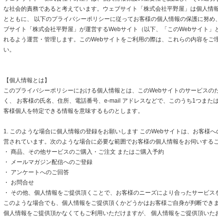
な社会的責務であると考えています。ウェブサイト「株式会社平野屋」は個人情
とともに、 以下のプライバシーポリシーに従ってお客様の個人情報の保護に努め
ブサイト「株式会社平野屋」が運営するWebサイト（以下、「このWebサイト」
れるよう運営・管理します。このWebサイトをご利用の際は、これらの内容をご
い。
【個人情報とは】
このプライバシーポリシーにおける個人情報とは、このWebサイトのサービスの
く、 お客様の氏名、住所、電話番号、e-mail アドレスなどで、このうち1つまた
客様個人を特定できる情報を意味するものとします。
1. このような場合に個人情報の登録をお願いします このWebサイトは、お客様
営されています。次のような場合に必要な範囲でお客様の個人情報をお伺いする
・ 商品、その他サービスのご購入・ご注文 またはご購入予約
・ メールマガジン配信へのご登録
・ アンケートへのご回答
・ お問合せ
・ その他、個人情報をご提供頂くことで、お客様のニーズにより合ったサービス
このような場合でも、個人情報をご提供頂くかどうかはお客様ご自身が判断できます
個人情報をご提供頂かなくてもご利用いただけますが、 個人情報をご提供頂いた