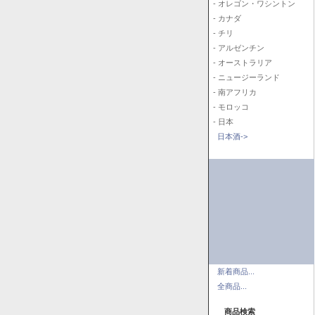
- オレゴン・ワシントン
- カナダ
- チリ
- アルゼンチン
- オーストラリア
- ニュージーランド
- 南アフリカ
- モロッコ
- 日本
日本酒->
新着商品...
全商品...
商品検索