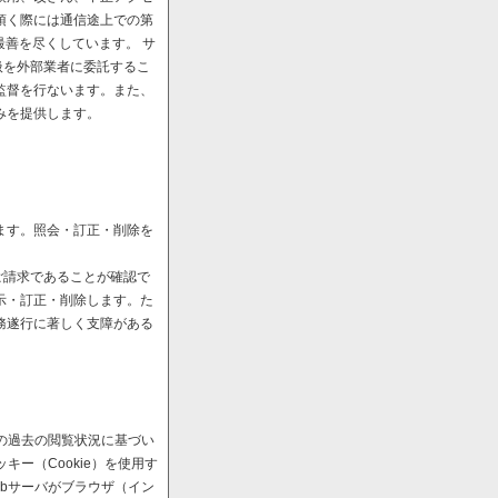
頂く際には通信途上での第
最善を尽くしています。 サ
扱を外部業者に委託するこ
監督を行ないます。また、
みを提供します。
ます。照会・訂正・削除を
ご請求であることが確認で
示・訂正・削除します。た
務遂行に著しく支障がある
の過去の閲覧状況に基づい
ー（Cookie）を使用す
bサーバがブラウザ（イン