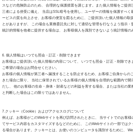
スなどの危険防止のため、 合理的な保護措置を講じます。また個人情報をご提供
三者による傍受に備え、 当店はSSL暗号を使用し、ユーザーの情報を保護すべく
ービスの質を向上させ、お客様の便宜を図るために、ご提供頂いた個人情報の取
とがありますが、 この場合も業務委託先に対して適切な管理を行なうよう指示・
統計的情報を他者に提供する場合は、 お客様個人を識別できないよう統計情報の
6. 個人情報はいつでも照会・訂正・削除できます
お客様はご提供頂いた個人情報の内容について、 いつでも照会・訂正・削除でき
ご希望の場合はお問合せください。
お客様の個人情報が第三者へ漏洩することを防止するため、お客様ご自身からの
きた場合に限り、 当社に保管されているお客様の個人情報を合理的な範囲内で開
だし、 他のお客様の生命・身体・財産などの利益を害する場合、または当社の業
と判断した場合はこの限りではありません。
7.クッキー（Cookie）およびアクセスログについて
例えば、お客様がこのWebサイトを再び訪問されたときに、 当サイトでのお客様
てサービス内容をカスタマイズするなどのために、 このWebサイトの一部ではクッキ
る場合があります。クッキーとは、お使いのコンピュータを識別するために、 We