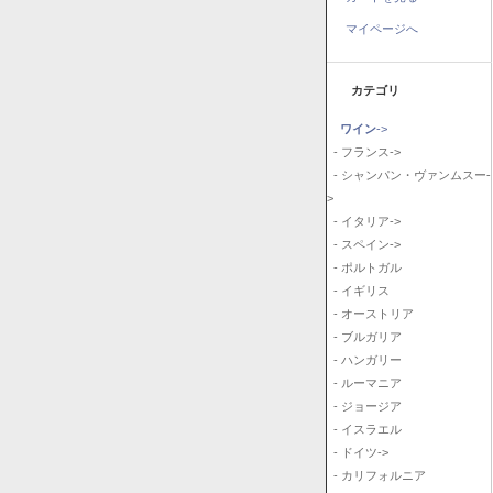
マイページへ
カテゴリ
ワイン
->
- フランス->
- シャンパン・ヴァンムスー-
>
- イタリア->
- スペイン->
- ポルトガル
- イギリス
- オーストリア
- ブルガリア
- ハンガリー
- ルーマニア
- ジョージア
- イスラエル
- ドイツ->
- カリフォルニア