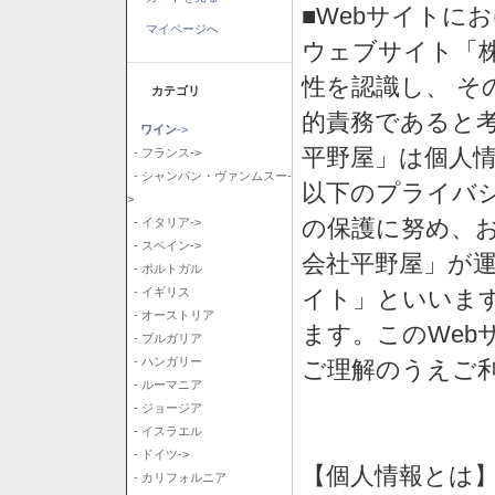
■Webサイトに
マイページへ
ウェブサイト「
性を認識し、 そ
カテゴリ
的責務であると
ワイン
->
平野屋」は個人
- フランス->
- シャンパン・ヴァンムスー-
以下のプライバ
>
の保護に努め、
- イタリア->
- スペイン->
会社平野屋」が運
- ポルトガル
イト」といいま
- イギリス
- オーストリア
ます。このWeb
- ブルガリア
- ハンガリー
ご理解のうえご
- ルーマニア
- ジョージア
- イスラエル
- ドイツ->
【個人情報とは
- カリフォルニア