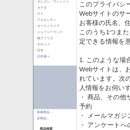
- オレゴン・ワシントン
このプライバシ
- カナダ
Webサイトのサ
- チリ
- アルゼンチン
お客様の氏名、住所
- オーストラリア
このうち1つまた
- ニュージーランド
- 南アフリカ
定できる情報を
- モロッコ
- 日本
日本酒->
1. このような
Webサイトは、
れています。次
人情報をお伺い
・ 商品、その他
予約
新着商品...
・ メールマガジ
全商品...
・ アンケートへ
商品検索