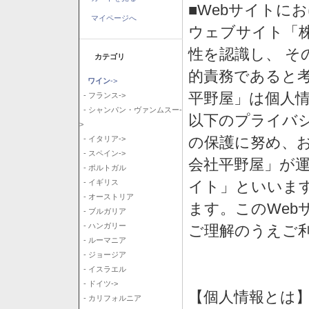
■Webサイトに
マイページへ
ウェブサイト「
性を認識し、 そ
カテゴリ
的責務であると
ワイン
->
平野屋」は個人
- フランス->
- シャンパン・ヴァンムスー-
以下のプライバ
>
の保護に努め、
- イタリア->
- スペイン->
会社平野屋」が運
- ポルトガル
イト」といいま
- イギリス
- オーストリア
ます。このWeb
- ブルガリア
- ハンガリー
ご理解のうえご
- ルーマニア
- ジョージア
- イスラエル
- ドイツ->
【個人情報とは
- カリフォルニア