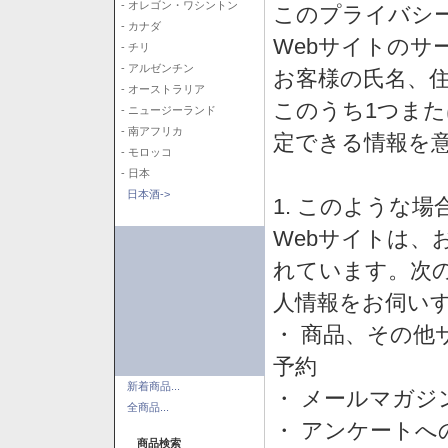
- オレゴン・ワシントン
このプライバシ
- カナダ
Webサイトのサ
- チリ
- アルゼンチン
お客様の氏名、住所
- オーストラリア
このうち1つまた
- ニュージーランド
- 南アフリカ
定できる情報を
- モロッコ
- 日本
日本酒->
1. このような
Webサイトは、
れています。次
人情報をお伺い
・ 商品、その他
予約
新着商品...
・ メールマガジ
全商品...
・ アンケートへ
商品検索