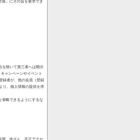
野屋」にその旨を要求でき
場合を除いて第三者へは開示
、キャンペーンやイベント
や登録者が、他の会員（登録
により、個人情報の提供を求
を省略できるようにするな
誤用、改ざん、不正アクセ