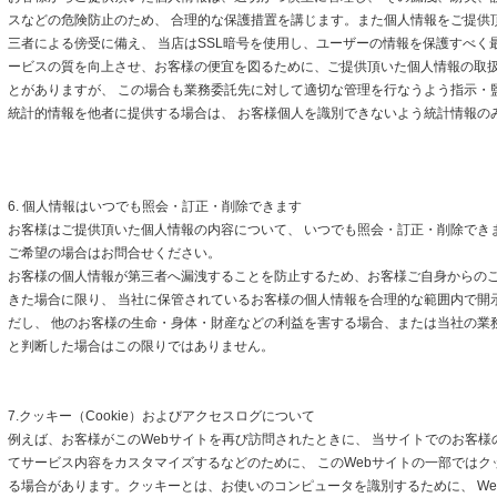
スなどの危険防止のため、 合理的な保護措置を講じます。また個人情報をご提供
三者による傍受に備え、 当店はSSL暗号を使用し、ユーザーの情報を保護すべく
ービスの質を向上させ、お客様の便宜を図るために、ご提供頂いた個人情報の取
とがありますが、 この場合も業務委託先に対して適切な管理を行なうよう指示・
統計的情報を他者に提供する場合は、 お客様個人を識別できないよう統計情報の
6. 個人情報はいつでも照会・訂正・削除できます
お客様はご提供頂いた個人情報の内容について、 いつでも照会・訂正・削除でき
ご希望の場合はお問合せください。
お客様の個人情報が第三者へ漏洩することを防止するため、お客様ご自身からの
きた場合に限り、 当社に保管されているお客様の個人情報を合理的な範囲内で開
だし、 他のお客様の生命・身体・財産などの利益を害する場合、または当社の業
と判断した場合はこの限りではありません。
7.クッキー（Cookie）およびアクセスログについて
例えば、お客様がこのWebサイトを再び訪問されたときに、 当サイトでのお客様
てサービス内容をカスタマイズするなどのために、 このWebサイトの一部ではクッキ
る場合があります。クッキーとは、お使いのコンピュータを識別するために、 We