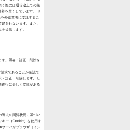
頂く際には通信途上での第
最善を尽くしています。 サ
扱を外部業者に委託するこ
監督を行ないます。また、
みを提供します。
ます。照会・訂正・削除を
ご請求であることが確認で
示・訂正・削除します。た
務遂行に著しく支障がある
の過去の閲覧状況に基づい
ー（Cookie）を使用す
bサーバがブラウザ（イン