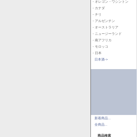
- オレゴン・ワシントン
- カナダ
- チリ
- アルゼンチン
- オーストラリア
- ニュージーランド
- 南アフリカ
- モロッコ
- 日本
日本酒->
新着商品...
全商品...
商品検索