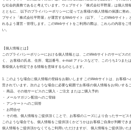
な社会的責務であると考えています。ウェブサイト「株式会社平野屋」は個人情
とともに、 以下のプライバシーポリシーに従ってお客様の個人情報の保護に努め
ブサイト「株式会社平野屋」が運営するWebサイト（以下、「このWebサイト」
れるよう運営・管理します。このWebサイトをご利用の際は、これらの内容をご
い。
【個人情報とは】
このプライバシーポリシーにおける個人情報とは、このWebサイトのサービスの
く、 お客様の氏名、住所、電話番号、e-mail アドレスなどで、このうち1つまた
客様個人を特定できる情報を意味するものとします。
1. このような場合に個人情報の登録をお願いします このWebサイトは、お客様
営されています。次のような場合に必要な範囲でお客様の個人情報をお伺いする
・ 商品、その他サービスのご購入・ご注文 またはご購入予約
・ メールマガジン配信へのご登録
・ アンケートへのご回答
・ お問合せ
・ その他、個人情報をご提供頂くことで、お客様のニーズにより合ったサービス
このような場合でも、個人情報をご提供頂くかどうかはお客様ご自身が判断できます
個人情報をご提供頂かなくてもご利用いただけますが、 個人情報をご提供頂いた