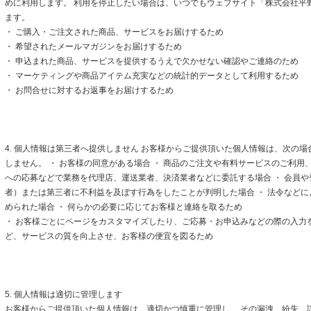
めに利用します。 利用を停止したい場合は、いつでもウェブサイト「株式会社平
ます。
・ ご購入・ご注文された商品、サービスをお届けするため
・ 希望されたメールマガジンをお届けするため
・ 申込まれた商品、サービスを提供するうえで欠かせない確認やご連絡のため
・ マーケティングや商品アイテム充実などの統計的データとして利用するため
・ お問合せに対するお返事をお届けするため
4. 個人情報は第三者へ提供しません お客様からご提供頂いた個人情報は、次の
しません。 ・ お客様の同意がある場合 ・ 商品のご注文や有料サービスのご利用
への応募などで業務を代理店、運送業者、決済業者などに委託する場合 ・ 会員
者）または第三者に不利益を及ぼす行為をしたことが判明した場合 ・ 法令など
められた場合 ・ 何らかの必要に応じてお客様と連絡を取るため
・ お客様ごとにページをカスタマイズしたり、ご応募・お申込みなどの際の入力
ど、サービスの質を向上させ、お客様の便宜を図るため
5. 個人情報は適切に管理します
お客様からご提供頂いた個人情報は、適切かつ慎重に管理し、 その漏洩、紛失、