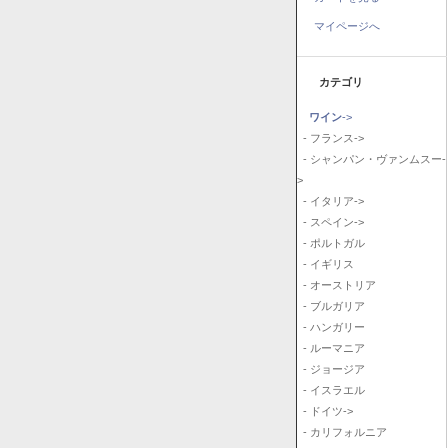
マイページへ
カテゴリ
ワイン
->
- フランス->
- シャンパン・ヴァンムスー-
>
- イタリア->
- スペイン->
- ポルトガル
- イギリス
- オーストリア
- ブルガリア
- ハンガリー
- ルーマニア
- ジョージア
- イスラエル
- ドイツ->
- カリフォルニア