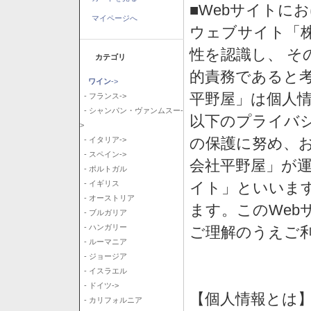
■Webサイトに
マイページへ
ウェブサイト「
性を認識し、 そ
カテゴリ
的責務であると
ワイン
->
平野屋」は個人
- フランス->
- シャンパン・ヴァンムスー-
以下のプライバ
>
の保護に努め、
- イタリア->
- スペイン->
会社平野屋」が運
- ポルトガル
イト」といいま
- イギリス
- オーストリア
ます。このWeb
- ブルガリア
- ハンガリー
ご理解のうえご
- ルーマニア
- ジョージア
- イスラエル
- ドイツ->
【個人情報とは
- カリフォルニア