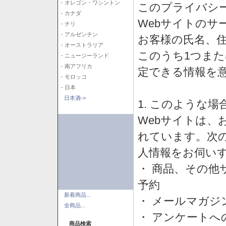
- オレゴン・ワシントン
このプライバシ
- カナダ
Webサイトのサ
- チリ
- アルゼンチン
お客様の氏名、住所
- オーストラリア
このうち1つまた
- ニュージーランド
- 南アフリカ
定できる情報を
- モロッコ
- 日本
日本酒->
1. このような
Webサイトは、
れています。次
人情報をお伺い
・ 商品、その他
予約
新着商品...
・ メールマガジ
全商品...
・ アンケートへ
商品検索