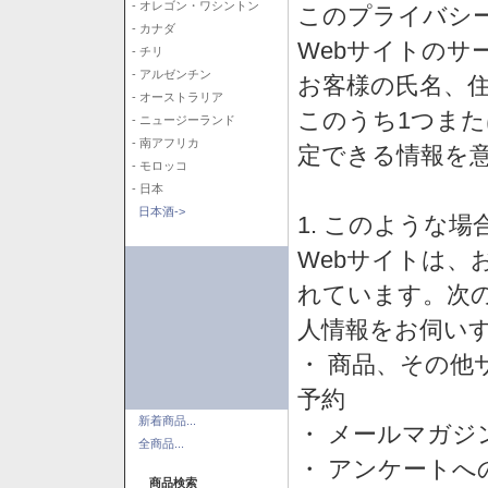
- オレゴン・ワシントン
このプライバシ
- カナダ
Webサイトのサ
- チリ
- アルゼンチン
お客様の氏名、住所
- オーストラリア
このうち1つまた
- ニュージーランド
- 南アフリカ
定できる情報を
- モロッコ
- 日本
日本酒->
1. このような
Webサイトは、
れています。次
人情報をお伺い
・ 商品、その他
予約
新着商品...
・ メールマガジ
全商品...
・ アンケートへ
商品検索