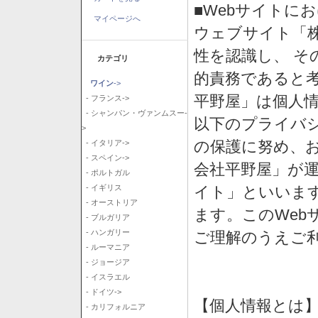
■Webサイトに
マイページへ
ウェブサイト「
性を認識し、 そ
カテゴリ
的責務であると
ワイン
->
平野屋」は個人
- フランス->
- シャンパン・ヴァンムスー-
以下のプライバ
>
の保護に努め、
- イタリア->
- スペイン->
会社平野屋」が運
- ポルトガル
イト」といいま
- イギリス
- オーストリア
ます。このWeb
- ブルガリア
- ハンガリー
ご理解のうえご
- ルーマニア
- ジョージア
- イスラエル
- ドイツ->
【個人情報とは
- カリフォルニア