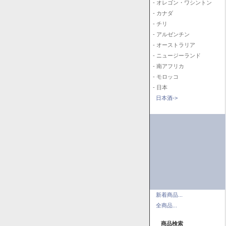
- オレゴン・ワシントン
- カナダ
- チリ
- アルゼンチン
- オーストラリア
- ニュージーランド
- 南アフリカ
- モロッコ
- 日本
日本酒->
新着商品...
全商品...
商品検索