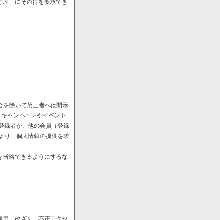
野屋」にその旨を要求でき
場合を除いて第三者へは開示
、キャンペーンやイベント
や登録者が、他の会員（登録
により、個人情報の提供を求
を省略できるようにするな
誤用、改ざん、不正アクセ