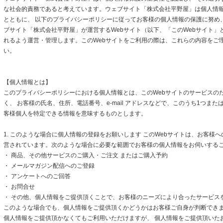
な社会的責務であると考えています。ウェブサイト「株式会社平野屋」は個人情
とともに、 以下のプライバシーポリシーに従ってお客様の個人情報の保護に努め
ブサイト「株式会社平野屋」が運営するWebサイト（以下、「このWebサイト」
れるよう運営・管理します。このWebサイトをご利用の際は、これらの内容をご
い。
【個人情報とは】
このプライバシーポリシーにおける個人情報とは、このWebサイトのサービスの
く、 お客様の氏名、住所、電話番号、e-mail アドレスなどで、このうち1つまた
客様個人を特定できる情報を意味するものとします。
1. このような場合に個人情報の登録をお願いします このWebサイトは、お客様
営されています。次のような場合に必要な範囲でお客様の個人情報をお伺いする
・ 商品、その他サービスのご購入・ご注文 またはご購入予約
・ メールマガジン配信へのご登録
・ アンケートへのご回答
・ お問合せ
・ その他、個人情報をご提供頂くことで、お客様のニーズにより合ったサービス
このような場合でも、個人情報をご提供頂くかどうかはお客様ご自身が判断できます
個人情報をご提供頂かなくてもご利用いただけますが、 個人情報をご提供頂いた