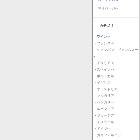
マイページへ
カテゴリ
ワイン
->
- フランス->
- シャンパン・ヴァンムスー-
>
- イタリア->
- スペイン->
- ポルトガル
- イギリス
- オーストリア
- ブルガリア
- ハンガリー
- ルーマニア
- ジョージア
- イスラエル
- ドイツ->
- カリフォルニア