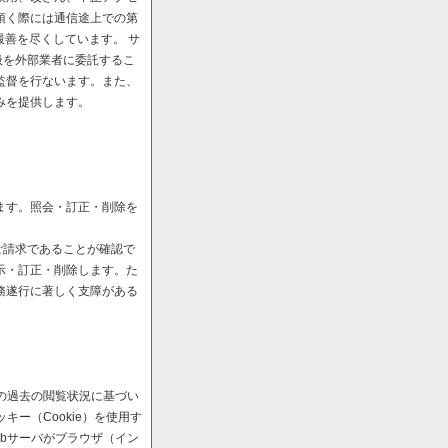
頂く際には通信途上での第
最善を尽くしています。 サ
扱を外部業者に委託するこ
監督を行ないます。また、
みを提供します。
ます。照会・訂正・削除を
ご請求であることが確認で
示・訂正・削除します。た
務遂行に著しく支障がある
の過去の閲覧状況に基づい
ー（Cookie）を使用す
bサーバがブラウザ（イン