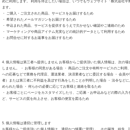
めに利用します。 利用を停止したい場合は、いつでもウェブサイト「株式会社平
ます。
・ ご購入・ご注文された商品、サービスをお届けするため
・ 希望されたメールマガジンをお届けするため
・ 申込まれた商品、サービスを提供するうえで欠かせない確認やご連絡のため
・ マーケティングや商品アイテム充実などの統計的データとして利用するため
・ お問合せに対するお返事をお届けするため
4. 個人情報は第三者へ提供しません お客様からご提供頂いた個人情報は、次の
しません。 ・ お客様の同意がある場合 ・ 商品のご注文や有料サービスのご利用
への応募などで業務を代理店、運送業者、決済業者などに委託する場合 ・ 会員
者）または第三者に不利益を及ぼす行為をしたことが判明した場合 ・ 法令など
められた場合 ・ 何らかの必要に応じてお客様と連絡を取るため
・ お客様ごとにページをカスタマイズしたり、ご応募・お申込みなどの際の入力
ど、サービスの質を向上させ、お客様の便宜を図るため
5. 個人情報は適切に管理します
お客様からご提供頂いた個人情報は、適切かつ慎重に管理し、 その漏洩、紛失、