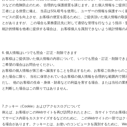
スなどの危険防止のため、 合理的な保護措置を講じます。また個人情報をご提供
三者による傍受に備え、 当店はSSL暗号を使用し、ユーザーの情報を保護すべく
ービスの質を向上させ、お客様の便宜を図るために、ご提供頂いた個人情報の取
とがありますが、 この場合も業務委託先に対して適切な管理を行なうよう指示・
統計的情報を他者に提供する場合は、 お客様個人を識別できないよう統計情報の
6. 個人情報はいつでも照会・訂正・削除できます
お客様はご提供頂いた個人情報の内容について、 いつでも照会・訂正・削除でき
ご希望の場合はお問合せください。
お客様の個人情報が第三者へ漏洩することを防止するため、お客様ご自身からの
きた場合に限り、 当社に保管されているお客様の個人情報を合理的な範囲内で開
だし、 他のお客様の生命・身体・財産などの利益を害する場合、または当社の業
と判断した場合はこの限りではありません。
7.クッキー（Cookie）およびアクセスログについて
例えば、お客様がこのWebサイトを再び訪問されたときに、 当サイトでのお客様
てサービス内容をカスタマイズするなどのために、 このWebサイトの一部ではクッキ
る場合があります。クッキーとは、お使いのコンピュータを識別するために、 We