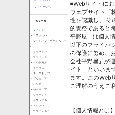
■Webサイトに
マイページへ
ウェブサイト「
性を認識し、 そ
カテゴリ
的責務であると
ワイン
->
平野屋」は個人
- フランス->
- シャンパン・ヴァンムスー-
以下のプライバ
>
の保護に努め、
- イタリア->
- スペイン->
会社平野屋」が運
- ポルトガル
イト」といいま
- イギリス
- オーストリア
ます。このWeb
- ブルガリア
- ハンガリー
ご理解のうえご
- ルーマニア
- ジョージア
- イスラエル
- ドイツ->
【個人情報とは
- カリフォルニア