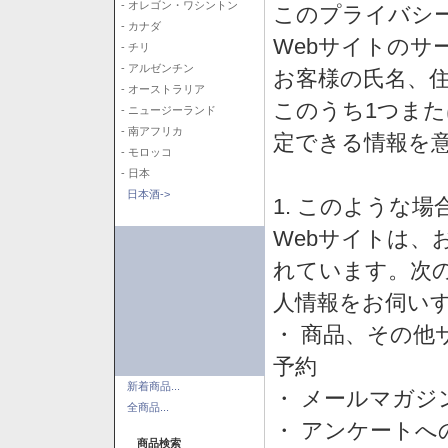
- オレゴン・ワシントン
このプライバシ
- カナダ
Webサイトのサ
- チリ
- アルゼンチン
お客様の氏名、住所
- オーストラリア
このうち1つまた
- ニュージーランド
- 南アフリカ
定できる情報を
- モロッコ
- 日本
日本酒->
1. このような
Webサイトは、
れています。次
人情報をお伺い
・ 商品、その他
予約
新着商品...
・ メールマガジ
全商品...
・ アンケートへ
商品検索