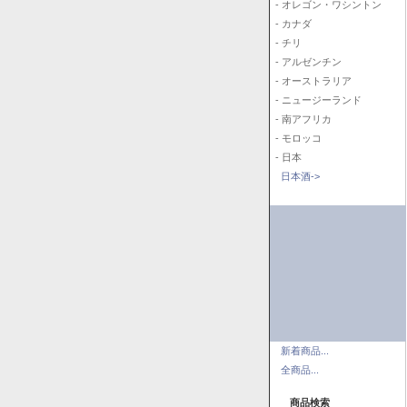
- オレゴン・ワシントン
- カナダ
- チリ
- アルゼンチン
- オーストラリア
- ニュージーランド
- 南アフリカ
- モロッコ
- 日本
日本酒->
新着商品...
全商品...
商品検索