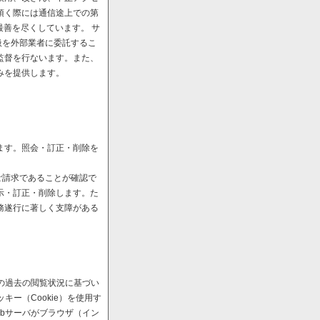
頂く際には通信途上での第
最善を尽くしています。 サ
扱を外部業者に委託するこ
監督を行ないます。また、
みを提供します。
ます。照会・訂正・削除を
ご請求であることが確認で
示・訂正・削除します。た
務遂行に著しく支障がある
の過去の閲覧状況に基づい
ー（Cookie）を使用す
bサーバがブラウザ（イン