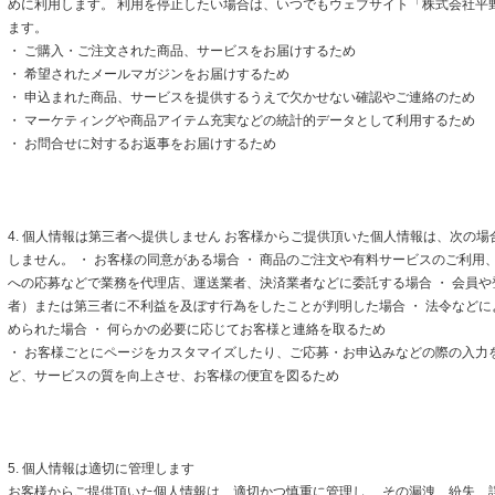
めに利用します。 利用を停止したい場合は、いつでもウェブサイト「株式会社平
ます。
・ ご購入・ご注文された商品、サービスをお届けするため
・ 希望されたメールマガジンをお届けするため
・ 申込まれた商品、サービスを提供するうえで欠かせない確認やご連絡のため
・ マーケティングや商品アイテム充実などの統計的データとして利用するため
・ お問合せに対するお返事をお届けするため
4. 個人情報は第三者へ提供しません お客様からご提供頂いた個人情報は、次の
しません。 ・ お客様の同意がある場合 ・ 商品のご注文や有料サービスのご利用
への応募などで業務を代理店、運送業者、決済業者などに委託する場合 ・ 会員
者）または第三者に不利益を及ぼす行為をしたことが判明した場合 ・ 法令など
められた場合 ・ 何らかの必要に応じてお客様と連絡を取るため
・ お客様ごとにページをカスタマイズしたり、ご応募・お申込みなどの際の入力
ど、サービスの質を向上させ、お客様の便宜を図るため
5. 個人情報は適切に管理します
お客様からご提供頂いた個人情報は、適切かつ慎重に管理し、 その漏洩、紛失、