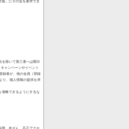
野屋」にその旨を要求でき
場合を除いて第三者へは開示
、キャンペーンやイベント
や登録者が、他の会員（登録
により、個人情報の提供を求
を省略できるようにするな
誤用、改ざん、不正アクセ