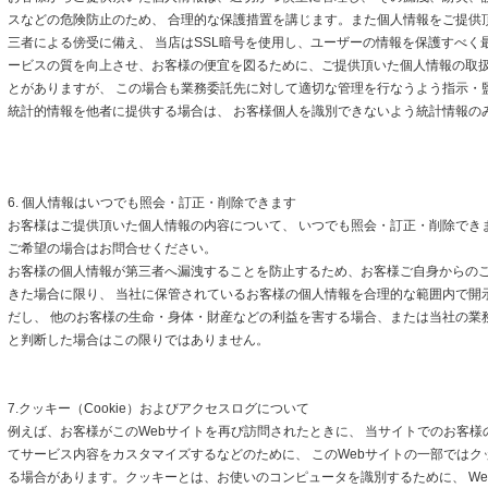
スなどの危険防止のため、 合理的な保護措置を講じます。また個人情報をご提供
三者による傍受に備え、 当店はSSL暗号を使用し、ユーザーの情報を保護すべく
ービスの質を向上させ、お客様の便宜を図るために、ご提供頂いた個人情報の取
とがありますが、 この場合も業務委託先に対して適切な管理を行なうよう指示・
統計的情報を他者に提供する場合は、 お客様個人を識別できないよう統計情報の
6. 個人情報はいつでも照会・訂正・削除できます
お客様はご提供頂いた個人情報の内容について、 いつでも照会・訂正・削除でき
ご希望の場合はお問合せください。
お客様の個人情報が第三者へ漏洩することを防止するため、お客様ご自身からの
きた場合に限り、 当社に保管されているお客様の個人情報を合理的な範囲内で開
だし、 他のお客様の生命・身体・財産などの利益を害する場合、または当社の業
と判断した場合はこの限りではありません。
7.クッキー（Cookie）およびアクセスログについて
例えば、お客様がこのWebサイトを再び訪問されたときに、 当サイトでのお客様
てサービス内容をカスタマイズするなどのために、 このWebサイトの一部ではクッキ
る場合があります。クッキーとは、お使いのコンピュータを識別するために、 We