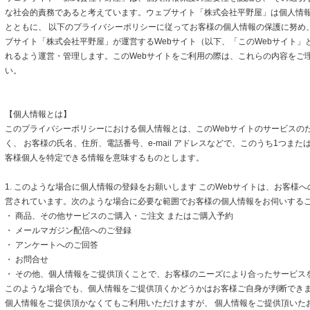
な社会的責務であると考えています。ウェブサイト「株式会社平野屋」は個人情
とともに、 以下のプライバシーポリシーに従ってお客様の個人情報の保護に努め
ブサイト「株式会社平野屋」が運営するWebサイト（以下、「このWebサイト」
れるよう運営・管理します。このWebサイトをご利用の際は、これらの内容をご
い。
【個人情報とは】
このプライバシーポリシーにおける個人情報とは、このWebサイトのサービスの
く、 お客様の氏名、住所、電話番号、e-mail アドレスなどで、このうち1つまた
客様個人を特定できる情報を意味するものとします。
1. このような場合に個人情報の登録をお願いします このWebサイトは、お客様
営されています。次のような場合に必要な範囲でお客様の個人情報をお伺いする
・ 商品、その他サービスのご購入・ご注文 またはご購入予約
・ メールマガジン配信へのご登録
・ アンケートへのご回答
・ お問合せ
・ その他、個人情報をご提供頂くことで、お客様のニーズにより合ったサービス
このような場合でも、個人情報をご提供頂くかどうかはお客様ご自身が判断できます
個人情報をご提供頂かなくてもご利用いただけますが、 個人情報をご提供頂いた