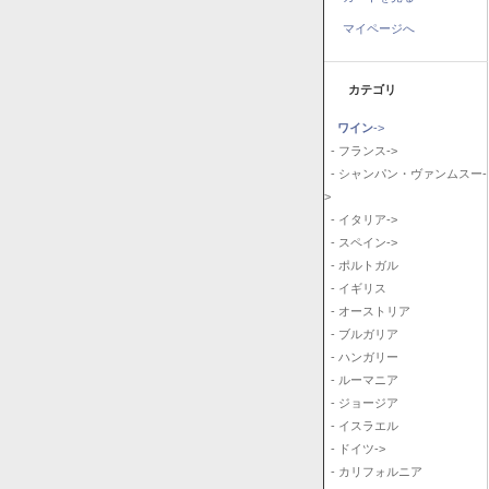
マイページへ
カテゴリ
ワイン
->
- フランス->
- シャンパン・ヴァンムスー-
>
- イタリア->
- スペイン->
- ポルトガル
- イギリス
- オーストリア
- ブルガリア
- ハンガリー
- ルーマニア
- ジョージア
- イスラエル
- ドイツ->
- カリフォルニア