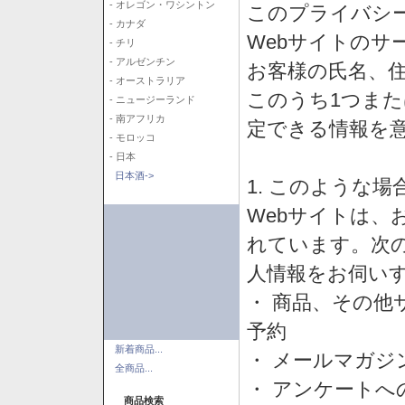
- オレゴン・ワシントン
このプライバシ
- カナダ
Webサイトのサ
- チリ
- アルゼンチン
お客様の氏名、住所
- オーストラリア
このうち1つまた
- ニュージーランド
- 南アフリカ
定できる情報を
- モロッコ
- 日本
日本酒->
1. このような
Webサイトは、
れています。次
人情報をお伺い
・ 商品、その他
予約
新着商品...
・ メールマガジ
全商品...
・ アンケートへ
商品検索