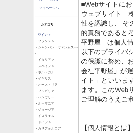
■Webサイトに
マイページへ
ウェブサイト「
性を認識し、 そ
カテゴリ
的責務であると
ワイン
->
平野屋」は個人
- フランス->
- シャンパン・ヴァンムスー-
以下のプライバ
>
の保護に努め、
- イタリア->
- スペイン->
会社平野屋」が運
- ポルトガル
イト」といいま
- イギリス
- オーストリア
ます。このWeb
- ブルガリア
- ハンガリー
ご理解のうえご
- ルーマニア
- ジョージア
- イスラエル
- ドイツ->
【個人情報とは
- カリフォルニア