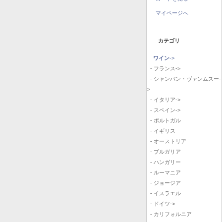
マイページへ
カテゴリ
ワイン
->
- フランス->
- シャンパン・ヴァンムスー-
>
- イタリア->
- スペイン->
- ポルトガル
- イギリス
- オーストリア
- ブルガリア
- ハンガリー
- ルーマニア
- ジョージア
- イスラエル
- ドイツ->
- カリフォルニア