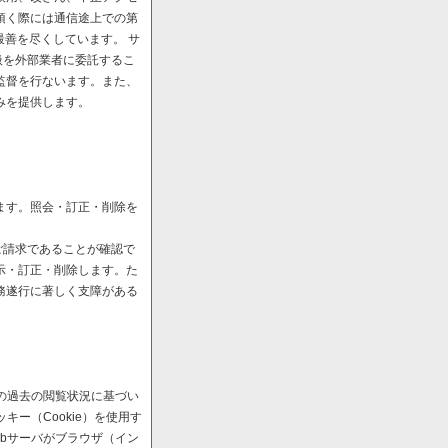
頂く際には通信途上での第
最善を尽くしています。 サ
扱を外部業者に委託するこ
監督を行ないます。また、
みを提供します。
ます。照会・訂正・削除を
ご請求であることが確認で
示・訂正・削除します。た
務遂行に著しく支障がある
の過去の閲覧状況に基づい
ー（Cookie）を使用す
bサーバがブラウザ（イン