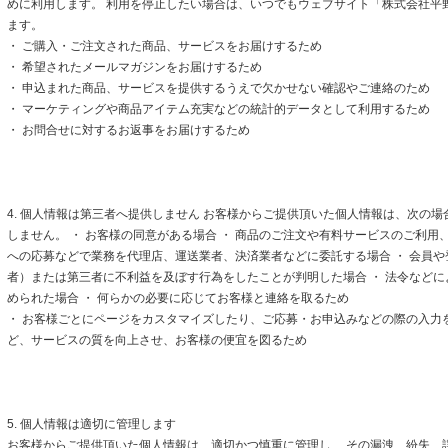
めに利用します。 利用を停止したい場合は、いつでもウェブサイト「株式会社平
ます。
・ ご購入・ご注文された商品、サービスをお届けするため
・ 希望されたメールマガジンをお届けするため
・ 申込まれた商品、サービスを提供するうえで欠かせない確認やご連絡のため
・ マーケティングや商品アイテム充実などの統計的データとして利用するため
・ お問合せに対するお返事をお届けするため
4. 個人情報は第三者へ提供しません お客様からご提供頂いた個人情報は、次の
しません。 ・ お客様の同意がある場合 ・ 商品のご注文や有料サービスのご利用
への応募などで業務を代理店、運送業者、決済業者などに委託する場合 ・ 会員
者）または第三者に不利益を及ぼす行為をしたことが判明した場合 ・ 法令など
められた場合 ・ 何らかの必要に応じてお客様と連絡を取るため
・ お客様ごとにページをカスタマイズしたり、ご応募・お申込みなどの際の入力
ど、サービスの質を向上させ、お客様の便宜を図るため
5. 個人情報は適切に管理します
お客様からご提供頂いた個人情報は、適切かつ慎重に管理し、 その漏洩、紛失、