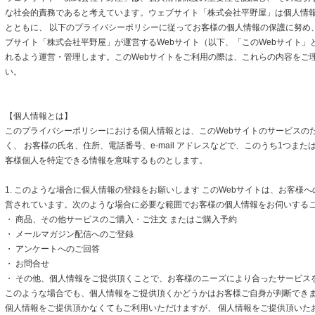
な社会的責務であると考えています。ウェブサイト「株式会社平野屋」は個人情
とともに、 以下のプライバシーポリシーに従ってお客様の個人情報の保護に努め
ブサイト「株式会社平野屋」が運営するWebサイト（以下、「このWebサイト」
れるよう運営・管理します。このWebサイトをご利用の際は、これらの内容をご
い。
【個人情報とは】
このプライバシーポリシーにおける個人情報とは、このWebサイトのサービスの
く、 お客様の氏名、住所、電話番号、e-mail アドレスなどで、このうち1つまた
客様個人を特定できる情報を意味するものとします。
1. このような場合に個人情報の登録をお願いします このWebサイトは、お客様
営されています。次のような場合に必要な範囲でお客様の個人情報をお伺いする
・ 商品、その他サービスのご購入・ご注文 またはご購入予約
・ メールマガジン配信へのご登録
・ アンケートへのご回答
・ お問合せ
・ その他、個人情報をご提供頂くことで、お客様のニーズにより合ったサービス
このような場合でも、個人情報をご提供頂くかどうかはお客様ご自身が判断できます
個人情報をご提供頂かなくてもご利用いただけますが、 個人情報をご提供頂いた