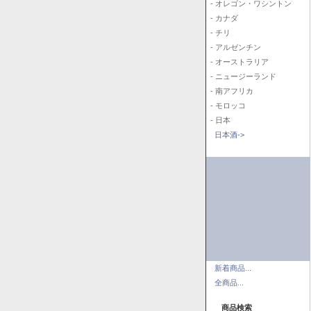
- オレゴン・ワシントン
- カナダ
- チリ
- アルゼンチン
- オーストラリア
- ニュージーランド
- 南アフリカ
- モロッコ
- 日本
日本酒->
新着商品...
全商品...
商品検索