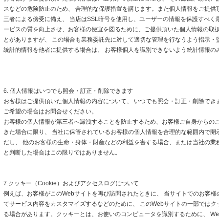
スなどの危険防止のため、 合理的な保護措置を講じます。また個人情報をご提供
三者による傍受に備え、 当店はSSL暗号を使用し、ユーザーの情報を保護すべく
ービスの質を向上させ、お客様の便宜を図るために、ご提供頂いた個人情報の取
とがありますが、 この場合も業務委託先に対して適切な管理を行なうよう指示・
統計的情報を他者に提供する場合は、 お客様個人を識別できないよう統計情報の
6. 個人情報はいつでも照会・訂正・削除できます
お客様はご提供頂いた個人情報の内容について、 いつでも照会・訂正・削除でき
ご希望の場合はお問合せください。
お客様の個人情報が第三者へ漏洩することを防止するため、お客様ご自身からの
きた場合に限り、 当社に保管されているお客様の個人情報を合理的な範囲内で開
だし、 他のお客様の生命・身体・財産などの利益を害する場合、または当社の業
と判断した場合はこの限りではありません。
7.クッキー（Cookie）およびアクセスログについて
例えば、お客様がこのWebサイトを再び訪問されたときに、 当サイトでのお客様
てサービス内容をカスタマイズするなどのために、 このWebサイトの一部ではクッキ
る場合があります。クッキーとは、お使いのコンピュータを識別するために、 We