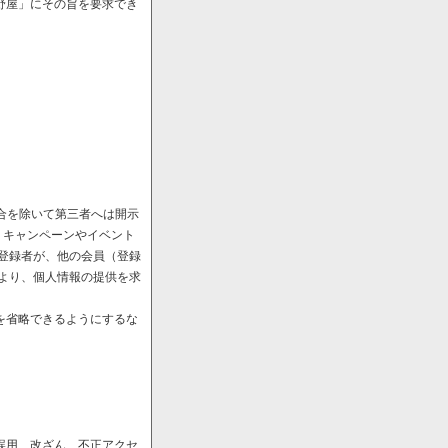
野屋」にその旨を要求でき
場合を除いて第三者へは開示
、キャンペーンやイベント
や登録者が、他の会員（登録
により、個人情報の提供を求
を省略できるようにするな
誤用、改ざん、不正アクセ