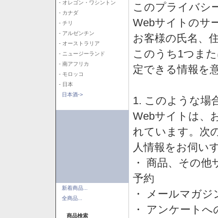
- オレゴン・ワシントン
このプライバシ
- カナダ
Webサイトのサ
- チリ
- アルゼンチン
お客様の氏名、住所
- オーストラリア
このうち1つまた
- ニュージーランド
- 南アフリカ
定できる情報を
- モロッコ
- 日本
日本酒->
1. このような
Webサイトは、
れています。次
人情報をお伺い
・ 商品、その他
予約
新着商品...
・ メールマガジ
全商品...
・ アンケートへ
商品検索