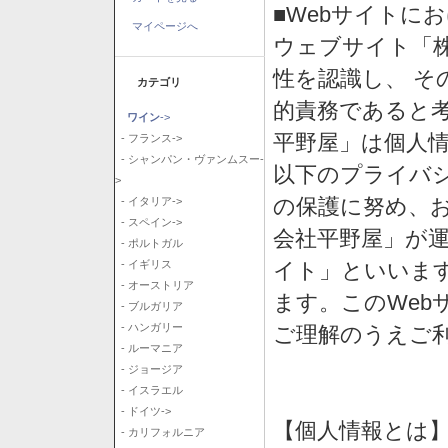
■Webサイトに
マイページへ
ウェブサイト「
性を認識し、 そ
カテゴリ
的責務であると
ワイン
->
平野屋」は個人
- フランス->
- シャンパン・ヴァンムスー-
以下のプライバ
>
の保護に努め、
- イタリア->
- スペイン->
会社平野屋」が運
- ポルトガル
イト」といいま
- イギリス
- オーストリア
ます。このWeb
- ブルガリア
- ハンガリー
ご理解のうえご
- ルーマニア
- ジョージア
- イスラエル
- ドイツ->
【個人情報とは
- カリフォルニア